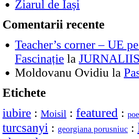
Ziarul de Iași
Comentarii recente
Teacher’s corner – UE pe 
Fascinație
la
JURNALII
Moldovanu Ovidiu
la
Pa
Etichete
featured
iubire
:
:
:
Moisil
poe
turcsanyi
:
:
georgiana porusniuc