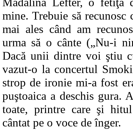
Mădălina Lefter, o fetiţă
mine. Trebuie să recunosc 
mai ales când am recunosc
urma să o cânte („Nu-i nim
Dacă unii dintre voi ştiu 
vazut-o la concertul Smoki
strop de ironie mi-a fost e
puştoaica a deschis gura. A
toate, printre care şi hitu
cântat pe o voce de înger.