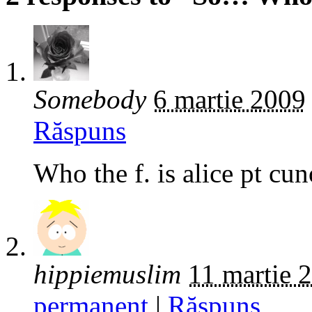
Somebody
6 martie 2009
Răspuns
Who the f. is alice pt cu
hippiemuslim
11 martie 
permanent
|
Răspuns