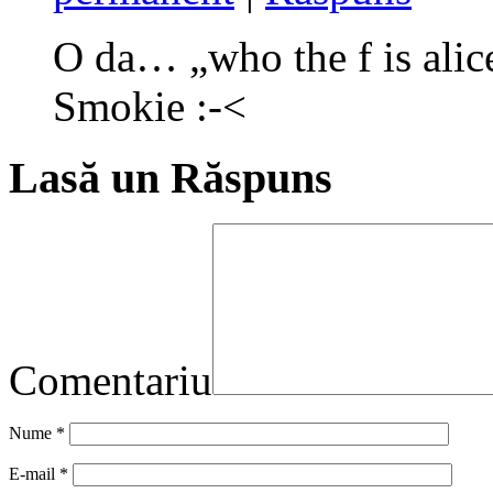
O da… „who the f is alice
Smokie :-<
Lasă un Răspuns
Comentariu
Nume
*
E-mail
*