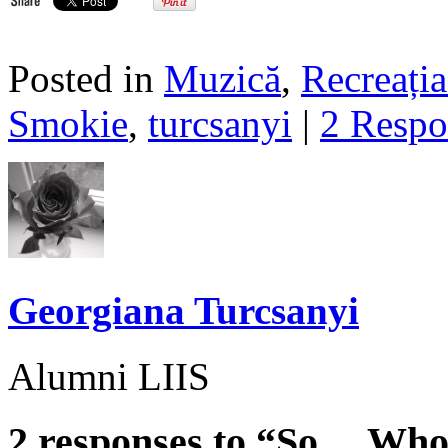
Posted in
Muzică
,
Recreația
Smokie
,
turcsanyi
|
2 Respo
Georgiana Turcsanyi
Alumni LIIS
2 responses to “So… Who 