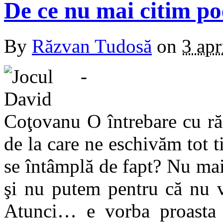
De ce nu mai citim po
By
Răzvan Tudosă
on
3 apr
O întrebare cu r
de la care ne eschivăm tot 
se întâmplă de fapt? Nu ma
şi nu putem pentru că nu 
Atunci… e vorba proasta g