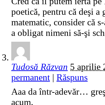
Cred că îl putem ierta pe
poetică, pentru că deşi a 
matematic, consider că s-a
a obligat nimeni să-şi sc
Tudosă Răzvan
5 aprilie
permanent
|
Răspuns
Aaa da într-adevăr… greşe
acum.