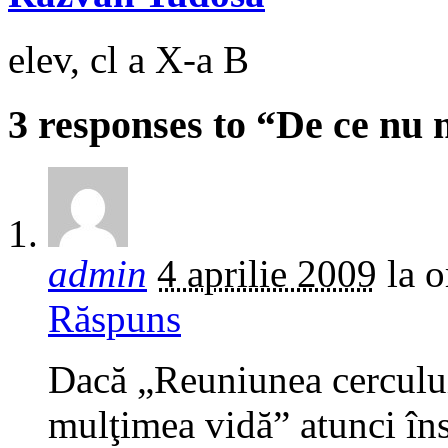
elev, cl a X-a B
3 responses to “De ce nu 
admin
4 aprilie 2009
la 
Răspuns
Dacă „Reuniunea cercului
mulţimea vidă” atunci în