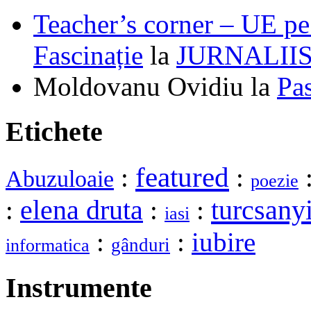
Teacher’s corner – UE pe 
Fascinație
la
JURNALII
Moldovanu Ovidiu
la
Pa
Etichete
featured
:
:
Abuzuloaie
poezie
elena druta
turcsany
:
:
:
iasi
:
:
iubire
gânduri
informatica
Instrumente