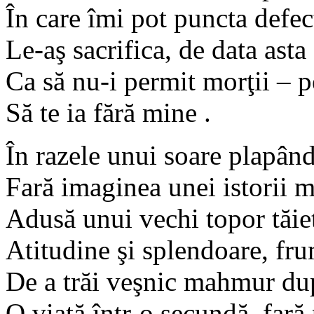
În care îmi pot puncta defe
Le-aş sacrifica, de data asta
Ca să nu-i permit morţii – p
Să te ia fără mine .
În razele unui soare plapând
Fară imaginea unei istorii 
Adusă unui vechi topor tăiet
Atitudine şi splendoare, fru
De a trăi veşnic mahmur dup
O viaţă într-o secundă, fară 