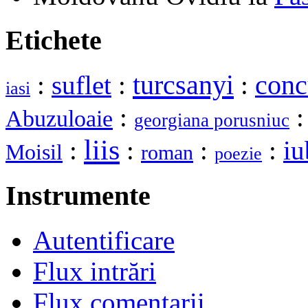
Etichete
turcsanyi
:
suflet
:
:
conc
iasi
:
Abuzuloaie
georgiana porusniuc
liis
:
:
:
:
iu
Moisil
roman
poezie
Instrumente
Autentificare
Flux intrări
Flux comentarii