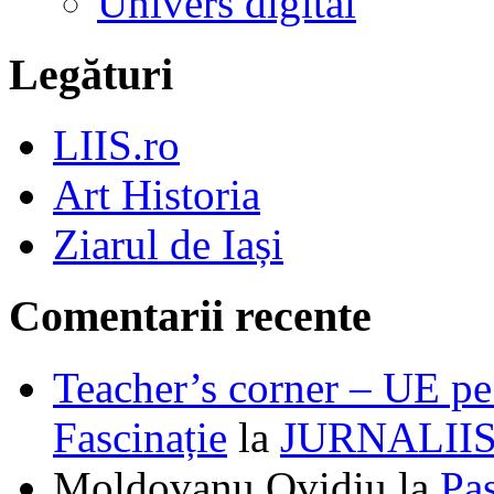
Univers digital
Legături
LIIS.ro
Art Historia
Ziarul de Iași
Comentarii recente
Teacher’s corner – UE pe 
Fascinație
la
JURNALII
Moldovanu Ovidiu
la
Pa