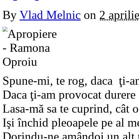
By
Vlad Melnic
on
2 aprili
Spune-mi, te rog, daca ţi-a
Daca ţi-am provocat durere o
Lasa-mă sa te cuprind, cât o
Işi închid pleoapele pe al m
Dorindu-ne amândoi un alt t