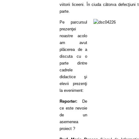
viitorii liceeni. În ciuda câtorva defecţiun
parte.
Pe parcursul
prezenţei
noastre acolo
am avut
plăcerea de a
discuta cu o
parte dintre
cadrele
didactice şi
elevii prezenţi
la eveniment:
Reporter:
De
ce este nevoie
de un
asemenea
proiect ?