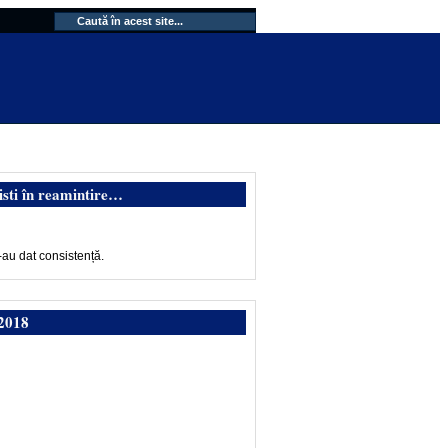
isti în reamintire…
-au dat consistență.
2018