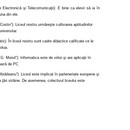
 Electronică şi Telecomunicaţii): E bine ca elevii să ia în
una din ele.
Costin”): Liceul nostru urmăreşte cultivarea aptitudinilor
niversitar.
v): În liceul nostru sunt cadre didactice calificate ce le
volua.
G. Moisil”): Informatica este de viitor şi are aplicaţii în
 bază de PC.
Ibrăileanu”): Liceul este implicat în parteneriate europene şi
a ţări străine. De asemenea, colectivul liceului este