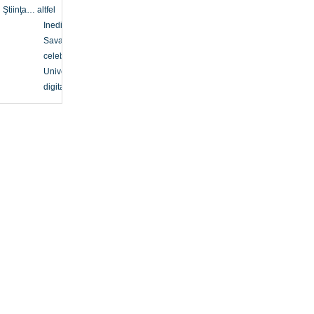
Ştiinţa… altfel
Inedit
Savanți
celebri
Univers
digital