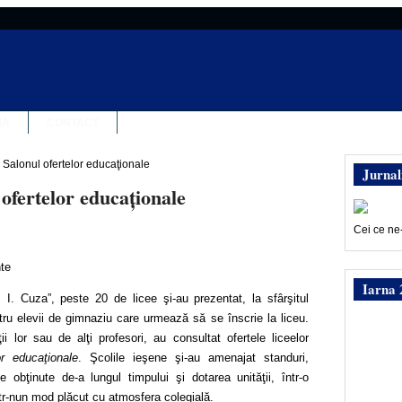
IA
CONTACT
– Salonul ofertelor educaţionale
Jurnal
 ofertelor educaţionale
Cei ce ne
nte
Iarna 
l. I. Cuza”, peste 20 de licee şi-au prezentat, la sfârşitul
tru elevii de gimnaziu care urmează să se înscrie la liceu.
ţii lor sau de alţi profesori, au consultat ofertele liceelor
or educaţionale
. Şcolile ieşene şi-au amenajat standuri,
e obţinute de-a lungul timpului şi dotarea unităţii, într-o
tr-nun mod plăcut cu atmosfera colegială.