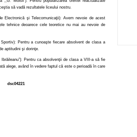
 ,,G. Moisil”): Pentru popularizarea ofertei reactualizate
ceştia să vadă rezultatele liceului nostru.
de Electronică şi Telecomunicaţii): Avem nevoie de acest
ilele tehnice deoarece cele teoretice nu mai au nevoie de
Sportiv): Pentru a cunoaşte fiecare absolvent de clasa a
e aptitudini şi dorinţe.
 Ibrăileanu”): Pentru ca absolvenţii de clasa a VIII-a să fie
poată alege, având în vedere faptul că este o perioadă în care