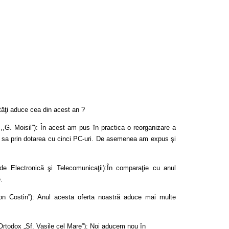
utăţi aduce cea din acest an ?
,,G. Moisil”): În acest am pus în practica o reorganizare a
a sa prin dotarea cu cinci PC-uri. De asemenea am expus şi
de Electronică şi Telecomunicaţii):În comparaţie cu anul
.
ron Costin”): Anul acesta oferta noastră aduce mai multe
Ortodox „Sf. Vasile cel Mare”): Noi aducem nou în