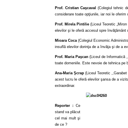
Prof. Cristian Caşcaval
(Colegiul tehnic de
considerare toate opţiunile, iar noi le oferim 
Prof. Mirela
Pintilie
(Liceul Teoretic „Miron 
elevilor şi le oferă accesul spre învăţământ u
Mioara
Coca
(Colegiul Economic Administrati
insuflă elevilor dorinţa de a învăţa şi de a e
Prof. Maria
Paşcan
(Liceul de Informatică ,,
toate domeniile. Este nevoie de tehnica pe
Ana-Maria Şcrap
(Liceul Teoretic ,,Garabet 
acest lucru le oferă elevilor şansa de a vizit
extraordinar.
Reporter :
Ce
stand va plăcut
cel mai mult şi
de ce ?