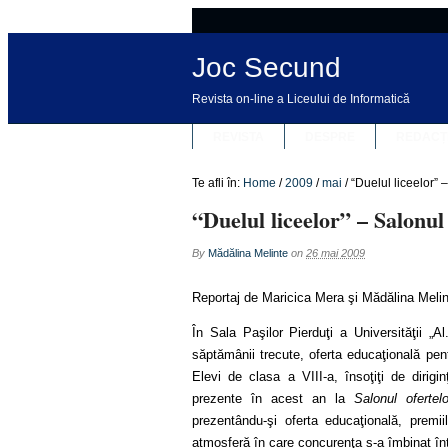
Joc Secund
Revista on-line a Liceului de Informatică
REVISTA
DESPRE
REDACȚ
Te afli în:
Home
/
2009
/
mai
/
“Duelul liceelor” 
“Duelul liceelor” – Salonul
By
Mădălina Melinte
on
26 mai 2009
Reportaj de Maricica Mera şi Mădălina Meli
În Sala Paşilor Pierduţi a Universităţii „A
săptămânii trecute, oferta educaţională pen
Elevi de clasa a VIII-a, însoţiţi de dirigin
prezente în acest an la
Salonul ofertel
prezentându-şi oferta educaţională, premiil
atmosferă în care concurenţa s-a îmbinat în