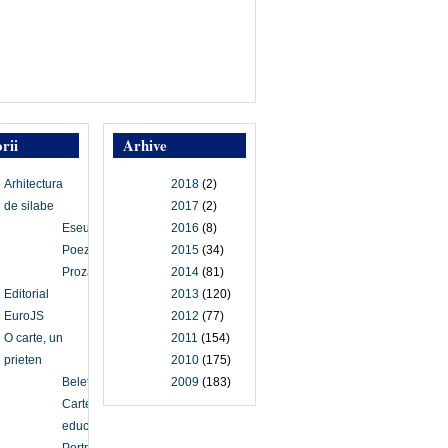
rii
Arhive
Arhitectura
2018
(2)
de silabe
2017
(2)
Eseu
2016
(8)
Poezie
2015
(34)
Proză
2014
(81)
Editorial
2013
(120)
EuroJS
2012
(77)
O carte, un
2011
(154)
prieten
2010
(175)
Beletristică
2009
(183)
Carte
educațională