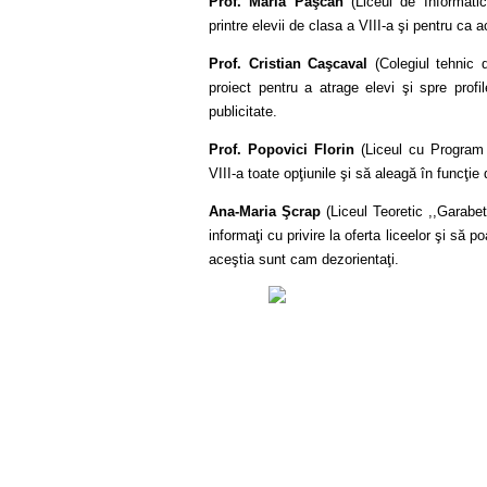
Prof. Maria Paşcan
(Liceul de Informatică
printre elevii de clasa a VIII-a şi pentru ca a
Prof. Cristian Caşcaval
(Colegiul tehnic 
proiect pentru a atrage elevi şi spre prof
publicitate.
Prof. Popovici Florin
(Liceul cu Program 
VIII-a toate opţiunile şi să aleagă în funcţie d
Ana-Maria
Şcrap
(Liceul Teoretic ,,Garabet
informaţi cu privire la oferta liceelor şi să 
aceştia sunt cam dezorientaţi.