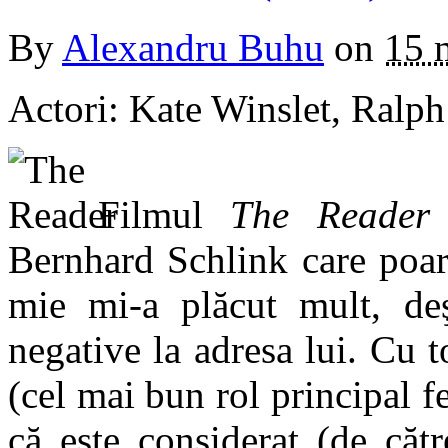
By
Alexandru Buhu
on
15 
Actori: Kate Winslet, Ralph
Filmul
The Reader
e
Bernhard Schlink care poart
mie mi-a plăcut mult, deş
negative la adresa lui. Cu 
(cel mai bun rol principal f
că este considerat (de căt