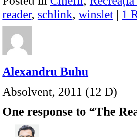
Posted in
Cinefil
,
Recreația 
reader
,
schlink
,
winslet
|
1 
Alexandru Buhu
Absolvent, 2011 (12 D)
One response to “The Rea