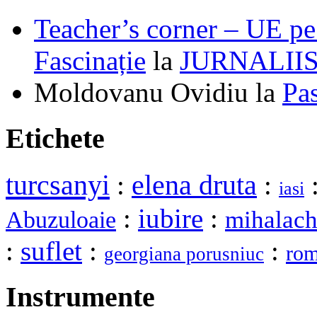
Teacher’s corner – UE pe 
Fascinație
la
JURNALII
Moldovanu Ovidiu
la
Pa
Etichete
turcsanyi
elena druta
:
:
iasi
:
iubire
:
mihalac
Abuzuloaie
:
suflet
:
:
ro
georgiana porusniuc
Instrumente