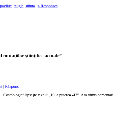
pavliuc
,
religie
,
stiinta
|
4 Responses
 mutaţiilor ştiinţifice actuale”
nt
|
Răspuns
 „Cosmologia” lipseşte textul: „10 la puterea -43”. Am trimis comentariul