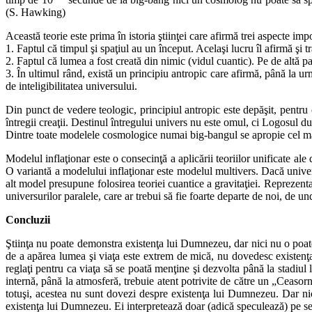
(S. Hawking)
Această teorie este prima în istoria ştiinţei care afirmă trei aspecte imp
1. Faptul că timpul şi spaţiul au un început. Acelaşi lucru îl afirmă şi tr
2. Faptul că lumea a fost creată din nimic (vidul cuantic). Pe de altă pa
3. În ultimul rând, există un principiu antropic care afirmă, până la ur
de inteligibilitatea universului.
Din punct de vedere teologic, principiul antropic este depăşit, pentru c
întregii creaţii. Destinul întregului univers nu este omul, ci Logosul
Dintre toate modelele cosmologice numai big-bangul se apropie cel mai m
Modelul inflaţionar este o consecinţă a aplicării teoriilor unificate al
O variantă a modelului inflaţionar este modelul multivers. Dacă univers
alt model presupune folosirea teoriei cuantice a gravitaţiei. Reprezent
universurilor paralele, care ar trebui să fie foarte departe de noi, de 
Concluzii
Ştiinţa nu poate demonstra existenţa lui Dumnezeu, dar nici nu o poate 
de a apărea lumea şi viaţa este extrem de mică, nu dovedesc existenţa
reglaţi pentru ca viaţa să se poată menţine şi dezvolta până la stadiul 
internă, până la atmosferă, trebuie atent potrivite de către un „Ceasorn
totuşi, acestea nu sunt dovezi despre existenţa lui Dumnezeu. Dar nici
existenţa lui Dumnezeu. Ei interpretează doar (adică speculează) pe se