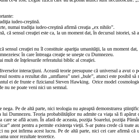
ortante:
adiţia iudeo-creştină.
rte, numai tradiţia iudeo-creştină afirmă creaţia „ex nihilo”.
mă, că sensul creaţiei este ca, la un moment dat, în decursul istoriei, să
ă sensul creaţiei nu îl constituie apariţia umanităţii, la un moment dat,
 dumnezeiesc în care întreaga creaţie se uneşte cu Dumnezeu.
ult de înţelesurile referatului biblic al creaţiei.
e diverselor interacţiuni. Această teorie presupune că universul a avut o p
ul nostru a rezultat din „umflarea” unei „bule”, atunci este posibil să 
antul ei de frunte e fizicianul Steven Hawking. Orice model cosmologic es
unde nu ne poate veni nici un semnal.
nega. Pe de altă parte, nici teologia nu aşteaptă demonstrarea ştiinţifi
 lui Dumnezeu. Teoria probabilităţilor nu admite ca viaţa să fi apărut 
la care se află acum. În afară de aceasta, poziţia Soarelui, poziţia Pământ
icar” atent pentru a permite existenţa vieţii. S-ar putea crede că toate au
 nu pot infirma acest lucru. Pe de altă parte, nici cei care afirmă că 
ama unor rezultate teoretice.