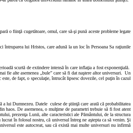
 apară o fiinţă cugetătoare, omul, care să-şi pună aceste probleme legate
 ci întruparea lui Hristos, care adună la un loc în Persoana Sa raţiunile
erioadă scurtă de extindere intensă în care inflaţia a fost exponenţială.
mai fie alte asemenea „bule” care să fi dat naştere altor universuri. Un
te, de fapt, o speculaţie, întrucât lipsesc dovezile, cel puţin în cazul
că a lui Dumnezeu. Datele culese de ştiinţă care arată că probabilitatea
din haos. De asemenea, o mulţime de parametri trebuie să fi fost atent
ului, prezenţa Lunii, alte caracteristici ale Pământului, de la structura
 lucrat în folosul nostru, că universul întreg ne aştepta ca să venim. Şi
universul este autocreat, sau că există mai multe universuri nu infirmă