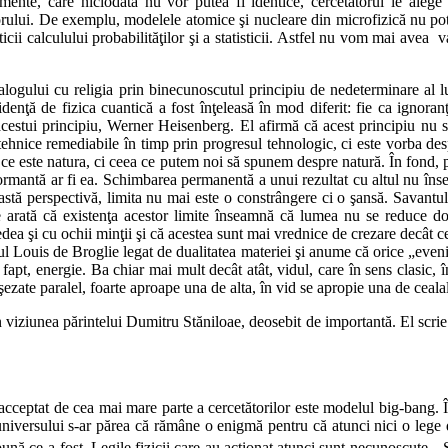
nte, care niciodată nu vor putea fi identice, cercetătorul le alege p
etătorului. De exemplu, modelele atomice şi nucleare din microfizică nu 
icii calculului probabilităţilor şi a statisticii. Astfel nu vom mai avea va
ialogului cu religia prin binecunoscutul principiu de nedeterminare al 
idenţă de fizica cuantică a fost înţeleasă în mod diferit: fie ca ignor
acestui principiu, Werner Heisenberg. El afirmă că acest principiu nu s
tehnice remediabile în timp prin progresul tehnologic, ci este vorba desp
e ce este natura, ci ceea ce putem noi să spunem despre natură. În fond,
ormantă ar fi ea. Schimbarea permanentă a unui rezultat cu altul nu înseam
eastă perspectivă, limita nu mai este o constrângere ci o şansă. Savant
ne arată că existenţa acestor limite înseamnă că lumea nu se reduce d
ea şi cu ochii minţii şi că acestea sunt mai vrednice de crezare decât ce
nul Louis de Broglie legat de dualitatea materiei şi anume că orice „eveni
 fapt, energie. Ba chiar mai mult decât atât, vidul, care în sens clasic, 
zate paralel, foarte aproape una de alta, în vid se apropie una de cealalt
n viziunea părintelui Dumitru Stăniloae, deosebit de importantă. El scrie 
ceptat de cea mai mare parte a cercetătorilor este modelul big-bang. În ca
universului s-ar părea că rămâne o enigmă pentru că atunci nici o lege d
ă ce-a fost. Legile fizicii care au acţionat atunci sunt necunoscute. „S