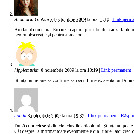
Anamaria Ghiban
24 octombrie 2009
la ora
11:10
|
Link perma
Am făcut corectura. Eroarea a apărut probabil din cauza faptului
pentru observaţie şi pentru apreciere!
hippiemuslim
8 noiembrie 2009
la ora
18:19
|
Link permanent
Ştiinţa nu trebuie să confirme sau să infirme existenţa lui Dumn
admin
8 noiembrie 2009
la ora
19:37
|
Link permanent
|
Răspu
După cum reiese şi din cloncluziile articolului „Ştiinţa nu poat
Cât despre „a infirmat toate evenimentele din Biblie” aici cred