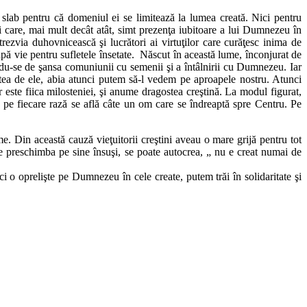
ct slab pentru că domeniul ei se limitează la lumea creată. Nici pentru
 care, mai mult decât atât, simt prezenţa iubitoare a lui Dumnezeu în
trezvia duhovnicească şi lucrători ai virtuţilor care curăţesc inima de
apă vie pentru sufletele însetate. Născut în această lume, înconjurat de
ându-se de şansa comuniunii cu semenii şi a întâlnirii cu Dumnezeu. Iar
ntea de ele, abia atunci putem să-l vedem pe aproapele nostru. Atunci
 este fiica milosteniei, şi anume dragostea creştină. La modul figurat,
r pe fiecare rază se află câte un om care se îndreaptă spre Centru. Pe
me. Din această cauză vieţuitorii creştini aveau o mare grijă pentru tot
e preschimba pe sine însuşi, se poate autocrea, „ nu e creat numai de
ci o oprelişte pe Dumnezeu în cele create, putem trăi în solidaritate şi