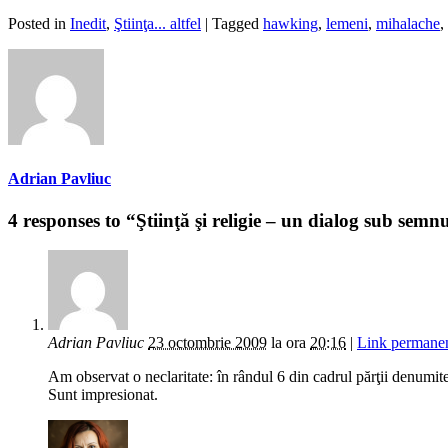
Posted in
Inedit
,
Ştiinţa... altfel
| Tagged
hawking
,
lemeni
,
mihalache
,
Adrian Pavliuc
4 responses to “Ştiinţă şi religie – un dialog sub semnul
Adrian Pavliuc
23 octombrie 2009
la ora
20:16
|
Link permane
Am observat o neclaritate: în rândul 6 din cadrul părţii denumite
Sunt impresionat.