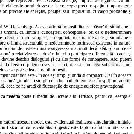
e cele reprezentative. Această selecţie, impusă de legile calculului
pot fi elaborate pornindu-se de la concepte precum spaţiu, timp, materie
lori precise ale energiei, poziţiei sau impulsului, ci valori probabile şi
lui W. Heisenberg. Acesta afirmă imposibilitatea măsurării simultane a
anţă umană, ca limită a cunoaşterii conceptuale, ori ca o nedeterminare
e referă, în mod simplist, la neputinţa măsurării exacte şi simultane a
re o limită structurală, o nedeterminare intrinsecă existentă în natură.
 principiul de nedeterminare sugerează mai mult decât atât. Şi anume că
nă o relativizare a adevărului, ci o participare diferenţiată la acelaşi
ul devine deschis dialogului şi cu alte forme de cunoaştere. Aici putem
oar la ceea ce putem sesiza cu simţurile sau închega sub forma unui
le ce se pot vedea cu ochii trupeşti.
ment cuantic” este , în acelaşi timp, şi undă şi corpuscul. Iar în această
înseamnă „nimic”, este plin cu fluctuaţii de energie. În sprijinul acestei
ă, ceea ce ne arată că fluctuaţiile de energie au efect gravitaţional.
că materia poate fi mediu de lucrare a lui Hristos, pentru că „esenţa ei
drul acestui model, este evidenţiată realitatea singularităţii iniţiale.
in fizică nu mai e valabilă. Sugestiv este faptul că într-un interval de
-ar părea că originea universului rămâne în afara domeniului ştiinţei.”