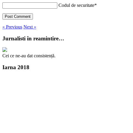
Codul de securitate
*
« Previous
Next »
Jurnalisti în reamintire…
Cei ce ne-au dat consistență.
Iarna 2018