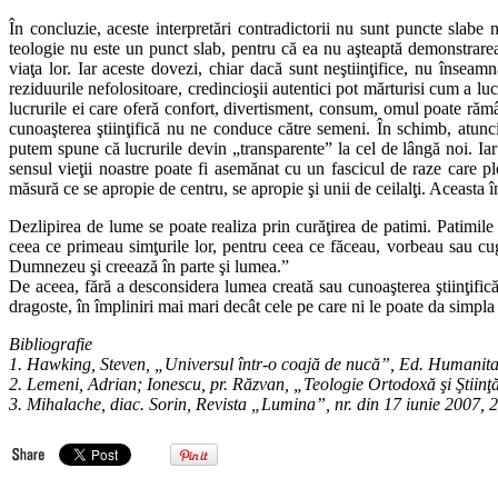
În concluzie, aceste interpretări contradictorii nu sunt puncte slabe 
teologie nu este un punct slab, pentru că ea nu aşteaptă demonstrare
viaţa lor. Iar aceste dovezi, chiar dacă sunt neştiinţifice, nu înseam
reziduurile nefolositoare, credincioşii autentici pot mărturisi cum a l
lucrurile ei care oferă confort, divertisment, consum, omul poate rămâ
cunoaşterea ştiinţifică nu ne conduce către semeni. În schimb, atunc
putem spune că lucrurile devin „transparente” la cel de lângă noi. Iar
sensul vieţii noastre poate fi asemănat cu un fascicul de raze care p
măsură ce se apropie de centru, se apropie şi unii de ceilalţi. Aceast
Dezlipirea de lume se poate realiza prin curăţirea de patimi. Patimile 
ceea ce primeau simţurile lor, pentru ceea ce făceau, vorbeau sau cu
Dumnezeu şi creează în parte şi lumea.”
De aceea, fără a desconsidera lumea creată sau cunoaşterea ştiinţifică 
dragoste, în împliniri mai mari decât cele pe care ni le poate da simpla
Bibliografie
1. Hawking, Steven, „Universul într-o coajă de nucă”, Ed. Humanita
2. Lemeni, Adrian; Ionescu, pr. Răzvan, „Teologie Ortodoxă şi Ştiinţă”
3. Mihalache, diac. Sorin, Revista „Lumina”, nr. din 17 iunie 2007, 