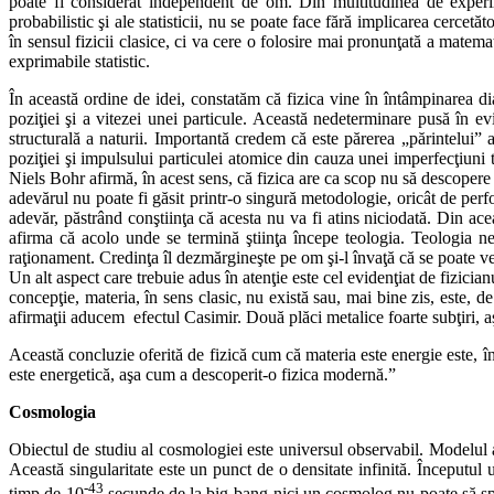
poate fi considerat independent de om. Din multitudinea de experime
probabilistic şi ale statisticii, nu se poate face fără implicarea cerc
în sensul fizicii clasice, ci va cere o folosire mai pronunţată a matemat
exprimabile statistic.
În această ordine de idei, constatăm că fizica vine în întâmpinarea d
poziţiei şi a vitezei unei particule. Această nedeterminare pusă în ev
structurală a naturii. Importantă credem că este părerea „părintelui” 
poziţiei şi impulsului particulei atomice din cauza unei imperfecţiuni 
Niels Bohr afirmă, în acest sens, că fizica are ca scop nu să descoper
adevărul nu poate fi găsit printr-o singură metodologie, oricât de perf
adevăr, păstrând conştiinţa că acesta nu va fi atins niciodată. Din ac
afirma că acolo unde se termină ştiinţa începe teologia. Teologia 
raţionament. Credinţa îl dezmărgineşte pe om şi-l învaţă că se poate ved
Un alt aspect care trebuie adus în atenţie este cel evidenţiat de fizicia
concepţie, materia, în sens clasic, nu există sau, mai bine zis, este, de
afirmaţii aducem efectul Casimir. Două plăci metalice foarte subţiri, aşe
Această concluzie oferită de fizică cum că materia este energie este, î
este energetică, aşa cum a descoperit-o fizica modernă.”
Cosmologia
Obiectul de studiu al cosmologiei este universul observabil. Modelul ac
Această singularitate este un punct de o densitate infinită. Începutul 
-43
timp de
10
secunde de la big-bang nici un cosmolog nu poate să spun