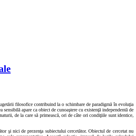
ale
ugetării filosofice contribuind la o schimbare de paradigmă în evoluţia
umea sensibilă apare ca obiect de cunoaştere cu existenţă independentă de
turii, de la care să primească, ori de câte ori condiţiile sunt identice,
r şi nici de prezenţa subiectului cercetător. Obiectul de cercetat nu