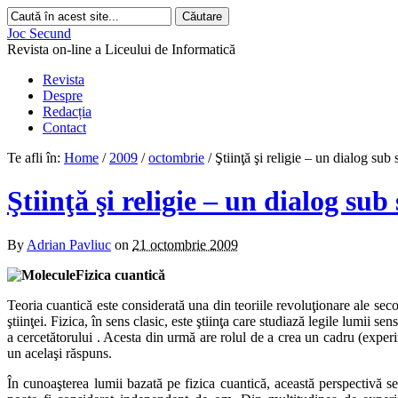
Joc Secund
Revista on-line a Liceului de Informatică
Revista
Despre
Redacția
Contact
Te afli în:
Home
/
2009
/
octombrie
/
Ştiinţă şi religie – un dialog sub 
Ştiinţă şi religie – un dialog sub
By
Adrian Pavliuc
on
21 octombrie 2009
Fizica cuantică
Teoria cuantică este considerată una din teoriile revoluţionare ale se
ştiinţei. Fizica, în sens clasic, este ştiinţa care studiază legile lumi
a cercetătorului . Acesta din urmă are rolul de a crea un cadru (experim
un acelaşi răspuns.
În cunoaşterea lumii bazată pe fizica cuantică, această perspectivă 