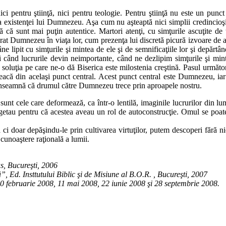
nici pentru ştiinţă, nici pentru teologie. Pentru ştiinţă nu este un pun
a existenţei lui Dumnezeu. Aşa cum nu aşteaptă nici simplii credincioşi
nă că sunt mai puţin autentice. Martori atenţi, cu simţurile ascuţite de 
ucrat Dumnezeu în viaţa lor, cum prezenţa lui discretă picură izvoare de 
ne lipit cu simţurile şi mintea de ele şi de semnificaţiile lor şi depărt
i când lucrurile devin neimportante, când ne dezlipim simţurile şi mi
 soluţia pe care ne-o dă Biserica este milostenia creştină. Pasul următor
leacă din acelaşi punct central. Acest punct central este Dumnezeu, ia
a înseamnă că drumul către Dumnezeu trece prin aproapele nostru.
sunt cele care deformează, ca într-o lentilă, imaginile lucrurilor din lu
getau pentru că acestea aveau un rol de autoconstrucţie. Omul se poat
ci doar depăşindu-le prin cultivarea virtuţilor, putem descoperi fără ni
 cunoaştere raţională a lumii.
s, Bucureşti, 2006
, Ed. Insttutului Biblic şi de Misiune al B.O.R. , Bucureşti, 2007
20 februarie 2008, 11 mai 2008, 22 iunie 2008 şi 28 septembrie 2008.