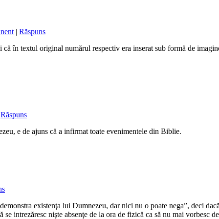
nent
|
Răspuns
 că în textul original numărul respectiv era inserat sub formă de imagin
|
Răspuns
ezeu, e de ajuns că a infirmat toate evenimentele din Biblie.
ns
e demonstra existenţa lui Dumnezeu, dar nici nu o poate nega”, deci dacă
 că se intrezăresc nişte absenţe de la ora de fizică ca să nu mai vorbes