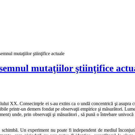
semnul mutaţiilor ştiinţifice actuale
 semnul mutaţiilor ştiinţifice actu
colului XX. Consecinţele ei s-au extins ca o undă concentrică şi asupra c
i sensibile printr-un demers fondat pe observaţii empirice şi măsurători. L
ent) unde, prin observaţii şi măsurători , să pună o întrebare univocă na
se schimbă. Un experiment nu poate fi independent de mediul înconjurăto