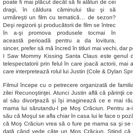
poate fi mai plăcut decât să fii alături de cei
dragi, în căldura căminului tău şi să
urmăreşti un film cu tematică… de sezon?
Deşi regizorii şi producătorii de film se întrec
în a-şi promova produsele tocmai în
această perioadă pentru a da lovitura,
sincer, prefer să mă încred în titluri mai vechi, dar 
I Saw Mommy Kissing Santa Claus este genul de
telespectatorii prin felul în care joacă actorii, mai
care interpretează rolul lui Justin (Cole & Dylan Sp
Filmul începe cu o petrecere organizată de famil
zilei Recunoştinţei. Atunci Justin află că părinţii c
al său divorţează şi îşi imaginează ce e mai r
mama lui sărutandu-l pe Moş Crăciun. Pentru a-i 
său că Moşul se afla chiar în casa lui le face o poz
că Moş Crăciun vrea să o fure pe mama sa şi se 
dată când vede câte un Moş Crăciun. Ştiind că 