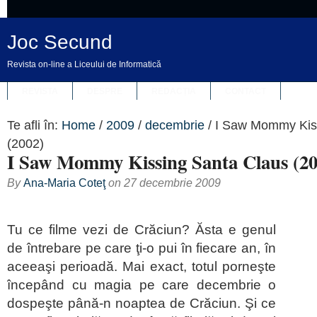
Joc Secund
Revista on-line a Liceului de Informatică
REVISTA
DESPRE
REDACȚIA
CONTACT
Te afli în:
Home
/
2009
/
decembrie
/
I Saw Mommy Kis
(2002)
I Saw Mommy Kissing Santa Claus (20
By
Ana-Maria Coteţ
on
27 decembrie 2009
Tu ce filme vezi de Crăciun? Ăsta e genul
de întrebare pe care ţi-o pui în fiecare an, în
aceeaşi perioadă. Mai exact, totul porneşte
începând cu magia pe care decembrie o
dospeşte până-n noaptea de Crăciun. Şi ce