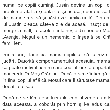
numai pe copiii cuminţi, Justin devine un copil 
probleme atât la şcoală cât şi acasă, sperând să-l
de mama sa şi să-şi păstreze familia unită. Din cau
lui Justin pleacă câteva zile de acasă. Însoţit de
merge la mall, iar acolo îl întâlneşte din nou pe Mo
„Atenţie, Moşul e un nemernic, o înşeală pe Cră
familiile!”.
Ironia sorţii face ca mama copilului să lucrez
jucării. Datorită comportamentului acestuia, mam
că poate motivul pentru care copilul lor s-a depărtat
mai crede în Moş Crăciun. După o serie întreagă de
în final copilul află că Moşul care îi sărutase mama
decât tatăl său.
După ce se lămuresc lucrurile copilul vede cum 
data aceasta, a coborât prin horn şi i-a adus ca