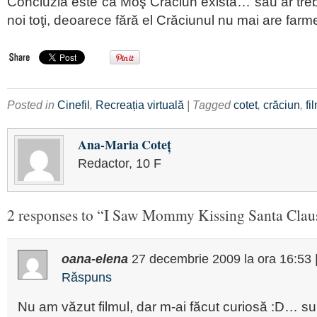
Concluzia este că Moş Crăciun există… sau ar treb
noi toţi, deoarece fără el Crăciunul nu mai are farm
Posted in
Cinefil
,
Recreația virtuală
| Tagged
cotet
,
crăciun
,
fi
Ana-Maria Coteţ
Redactor, 10 F
2 responses to “I Saw Mommy Kissing Santa Clau
oana-elena
27 decembrie 2009
la ora
16:53
Răspuns
Nu am văzut filmul, dar m-ai făcut curiosă :D… s