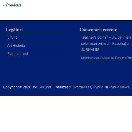
« Previous
Legături
Comentarii recente
LIIS.ro
Teacher’s corner – UE pe înțele
celor mari ori mici - Fascinație
l
Art Historia
JURNALIIS
Ziarul de Iași
Moldovanu Ovidiu
la
Pas cu Pa
Copyright © 2026
Joc Secund
.
Realizat cu
WordPress
,
Hybrid
, şi
Hybrid News
.