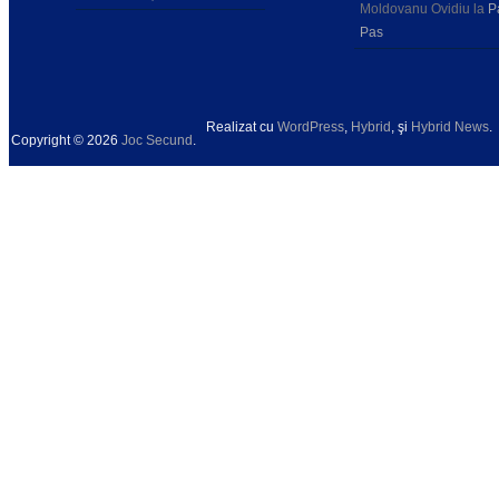
Moldovanu Ovidiu
la
P
Pas
Realizat cu
WordPress
,
Hybrid
, şi
Hybrid News
.
Copyright © 2026
Joc Secund
.