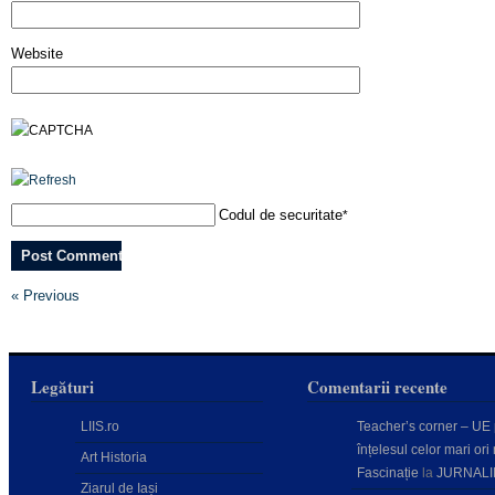
Website
Codul de securitate
*
« Previous
Legături
Comentarii recente
LIIS.ro
Teacher’s corner – UE
înțelesul celor mari ori 
Art Historia
Fascinație
la
JURNALI
Ziarul de Iași