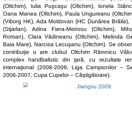
(Oltchim), Iulia Puşcaşu (Oltchim), Ionela Stânc
Oana Manea (Oltchim), Paula Ungureanu (Oltchim)
(Viborg HK), Ada Moldovan (HC Dunărea Brăila), 
(Stjarlan), Adina Fiera-Meirosu (Oltchim), Mi
Roman), Clara Vădineanu (Oltchim), Melinda Ge
Baia Mare), Narcisa Lecuşanu (Oltchim). Se obser
contribuţie o are clubul Oltchim Râmnicu Vâl
complex handbalistic din ţară, cu rezultate r
internaţional (2008-2009, Liga Campionilor – S
2006-2007, Cupa Cupelor – Câştigătoare).