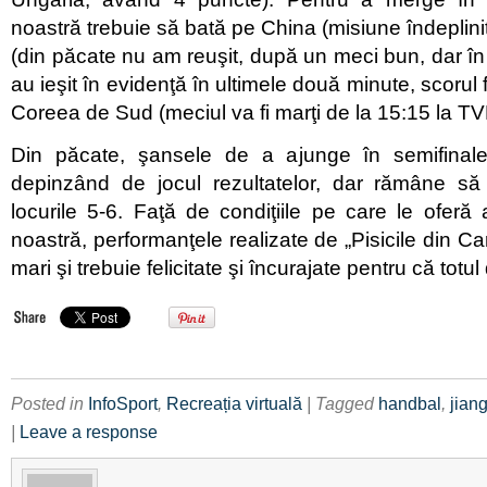
noastră trebuie să bată pe China (misiune îndeplini
(din păcate nu am reuşit, după un meci bun, dar în 
au ieşit în evidenţă în ultimele două minute, scorul f
Coreea de Sud (meciul va fi marţi de la 15:15 la T
Din păcate, şansele de a ajunge în semifinale
depinzând de jocul rezultatelor, dar rămâne s
locurile 5-6. Faţă de condiţiile pe care le oferă 
noastră, performanţele realizate de „Pisicile din Ca
mari şi trebuie felicitate şi încurajate pentru că totu
Posted in
InfoSport
,
Recreația virtuală
| Tagged
handbal
,
jian
|
Leave a response