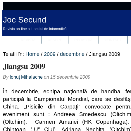
Joc Secund
Revista on-line a Liceului de Informatică
REVISTA
DESPRE
REDACȚIA
CONTACT
Te afli în:
Home
/
2009
/
decembrie
/
Jiangsu 2009
Jiangsu 2009
By
Ionuţ Mihalache
on
15 decembrie 2009
În decembrie, echipa naţională de handbal f
participă la Campionatul Mondial, care se desfăş
China. „Pisicile din Carpaţi” convocate pentr
eveniment sunt : Andreea Smedescu (Oltchi
(Oltchim), Carmen Amariei (HK Copenhaga),
Chintoan („U” Cluj), Adriana Nechita (Oltchim