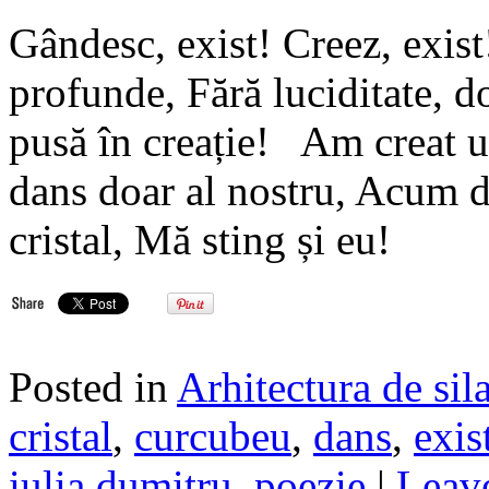
Gândesc, exist! Creez, exis
profunde, Fără luciditate, 
pusă în creație! Am creat u
dans doar al nostru, Acum d
cristal, Mă sting și eu!
Posted in
Arhitectura de sil
cristal
,
curcubeu
,
dans
,
exis
iulia dumitru
,
poezie
|
Leave