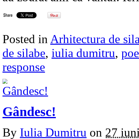
Posted in
Arhitectura de sil
de silabe
,
iulia dumitru
,
poe
response
Gândesc!
By
Iulia Dumitru
on
27 iun