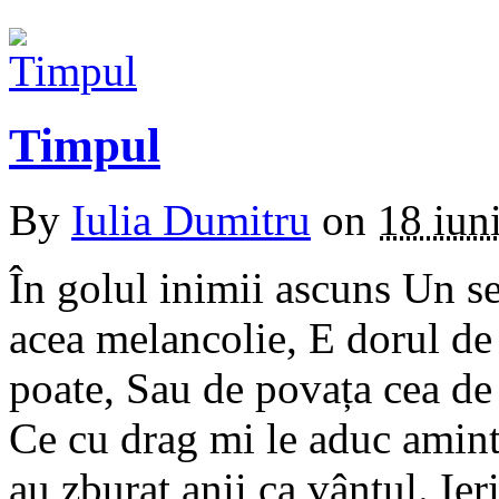
Timpul
By
Iulia Dumitru
on
18 iun
În golul inimii ascuns Un se
acea melancolie, E dorul de
poate, Sau de povața cea de 
Ce cu drag mi le aduc amint
au zburat anii ca vântul. Ie