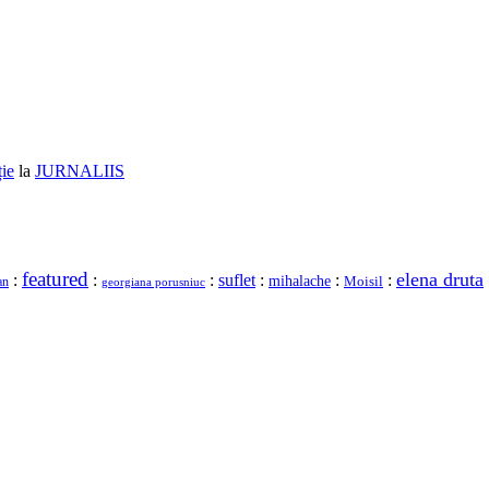
ție
la
JURNALIIS
featured
elena druta
:
:
:
suflet
:
:
:
mihalache
Moisil
an
georgiana porusniuc