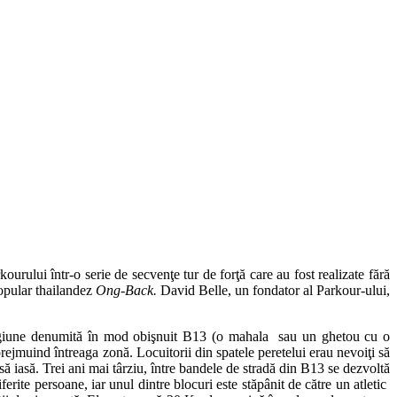
rului într-o serie de secvenţe tur de forţă care au fost realizate fără
opular thailandez
Ong-Back.
David Belle, un fondator al Parkour-ului,
 o regiune denumită în mod obişnuit B13 (o mahala sau un ghetou cu o
rejmuind întreaga zonă. Locuitorii din spatele peretelui erau nevoiţi să
 să iasă. Trei ani mai târziu, între bandele de stradă din B13 se dezvoltă
rite persoane, iar unul dintre blocuri este stăpânit de către un atletic