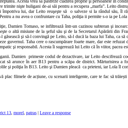
reptatea. Acesta vrea să păstreze clădirea proprie şi persoanele în cond
 trimite nişte huligani de-ai săi pentru a recupera „marfa”. Leito distru
împotriva lui, dar Leito reuşeşte să o salveze si la rândul său, îl ră
entru a nu avea o confruntare cu Taha, poliţia ii permite s-o ia pe Lola cu
liţie, Damien Tomaso, se infiltrează într-un cazinou subteran şi incearcă
şte o altă misiune de la şeful său şi de la Secretarul Apărării din F
-l găsească şi să-l convingă pe Leito, să-l ducă la baza lui Taha, ca s
ajeze guvernul. Taha cere o rascumpărare foarte mare, dar este refuzat
mpatic şi responsabil. Acesta îi sugerează lui Leito că în viitor, pacea es
ganii. Damien primeste codul de dezactivare, iar Leito descifrează cod
cat să arunce în aer B13 pentru a scăpa de district. Mărturisirea a fost
lile şi poliţia în B13. Leito şi Damien pleacă ca prieteni, iar Lola îl c
ac filmele de acțiune, cu scenarii inteligente, care te fac să trăiești a
rict 13
,
morel
,
patras
|
Leave a response