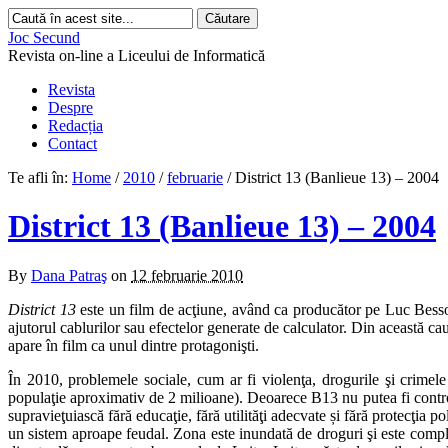
Joc Secund
Revista on-line a Liceului de Informatică
Revista
Despre
Redacția
Contact
Te afli în:
Home
/
2010
/
februarie
/
District 13 (Banlieue 13) – 2004
District 13 (Banlieue 13) – 2004
By
Dana Patraş
on
12 februarie 2010
District 13
este un film de acţiune, având ca producător pe Luc Besson 
ajutorul cablurilor sau efectelor generate de calculator. Din această cau
apare în film ca unul dintre protagonişti.
În 2010, problemele sociale, cum ar fi violenţa, drogurile şi crime
populaţie aproximativ de 2 milioane). Deoarece B13 nu putea fi controla
supravieţuiască fără educaţie, fără utilităţi adecvate și fără protecţia 
un sistem aproape feudal. Zona este inundată de droguri şi este complet