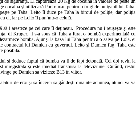
iţii de siguranţă. El capturează 20 Kg de cocaină în valoare de peste un
ge cocaina şi utilizează Parkour-ul pentru a frugi de huliganii lui Taha.
peşte pe Taha. Leito îl duce pe Taha la biroul de poliţie, dar poliţia
 el, iar pe Leito îl pun într-o celulă.
 să-i aresteze pe cei care îl deţineau. Procedura nu-i reuşeşte şi este
ranţa, dl Kruger. I s-a spus că Taha a furat o bombă experimentală cu
ă dezarmeze bomba. Ajunși la baza lui Taha pentru a o salva pe Lola, ei
 de contractul lui Damien cu guvernul. Leito şi Damien fug, Taha este
te posibilă.
ul și deduce faptul că bumba va fi de fapt detonată. Cei doi revin la
 inregistrată şi este imediat transmisă la televiziune. Curând, restul
onvinge pe Damien sa viziteze B13 în viitor.
lături de eroi și să încerci să gândești dinainte acțiunea, atunci vă va