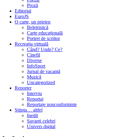
Proză
Editorial
EuroJS
O carte, un prieten
Beletristică
Carte educațională
Portret de scriitor
Recreația virtuală
Când? Unde? Ce?
Cinefil
Diverse
InfoSport
Jurnal de vacanţă
Muzică
Uncategorized
Reporter
Interviu
Reportaj
Reportaje nonconformiste
Ştiinţa… altfel
Inedit
Savanți celebri
Univers digital