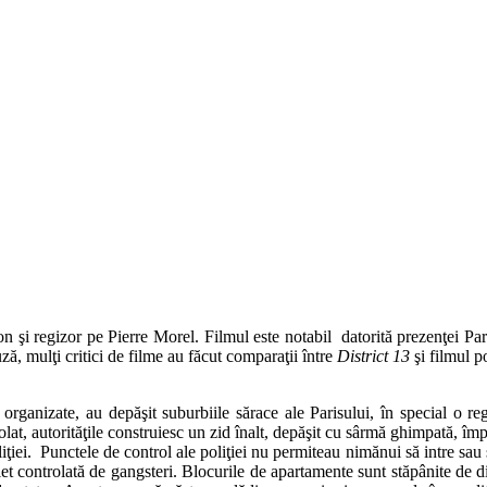
şi regizor pe Pierre Morel. Filmul este notabil datorită prezenţei Parkou
ză, mulţi critici de filme au făcut comparaţii între
District 13
şi filmul p
le organizate, au depăşit suburbiile sărace ale Parisului, în special
t, autorităţile construiesc un zid înalt, depăşit cu sârmă ghimpată, împ
poliţiei. Punctele de control ale poliţiei nu permiteau nimănui să intre sau
 controlată de gangsteri. Blocurile de apartamente sunt stăpânite de dife