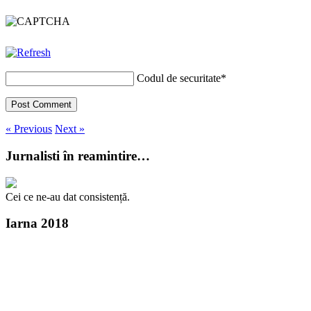
Codul de securitate
*
« Previous
Next »
Jurnalisti în reamintire…
Cei ce ne-au dat consistență.
Iarna 2018