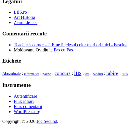
Legături
LIIS.ro
Art Historia
Ziarul de Iași
Comentarii recente
Teacher’s corner – UE pe înțelesul celor mari ori mici - Fascina
Moldovanu Ovidiu
la
Pas cu Pas
Etichete
liis
concurs
iubire
:
:
:
:
:
:
:
:
Abuzuloaie
rom
gânduri
informatica
poezie
iasi
Instrumente
Autentificare
Flux intrări
Flux comentarii
WordPress.org
Copyright © 2026
Joc Secund
.