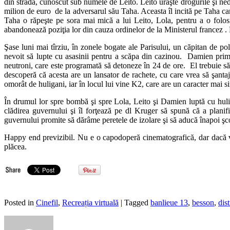
din stradă, cunoscut sub numele de Leito. Leito urăşte drogurile şi ned
milion de euro de la adversarul său Taha. Aceasta îl incită pe Taha care
Taha o răpeşte pe sora mai mică a lui Leito, Lola, pentru a o folosi 
abandonează poziţia lor din cauza ordinelor de la Ministerul francez . P
Şase luni mai tîrziu, în zonele bogate ale Parisului, un căpitan de po
nevoit să lupte cu asasinii pentru a scăpa din cazinou. Damien prime
neutroni, care este programată să detoneze în 24 de ore. El trebuie să
descoperă că acesta are un lansator de rachete, cu care vrea să şant
omorât de huligani, iar în locul lui vine K2, care are un caracter mai si
În drumul lor spre bombă şi spre Lola, Leito şi Damien luptă cu huli
clădirea guvernului şi îl forţează pe dl Kruger să spună că a planifi
guvernului promite să dărâme peretele de izolare şi să aducă înapoi şco
Happy end previzibil. Nu e o capodoperă cinematografică, dar dacă vă pl
plăcea.
Posted in
Cinefil
,
Recreația virtuală
| Tagged
banlieue 13
,
besson
,
dist