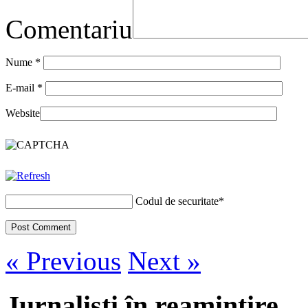
Comentariu
Nume
*
E-mail
*
Website
Codul de securitate
*
« Previous
Next »
Jurnalisti în reamintire…