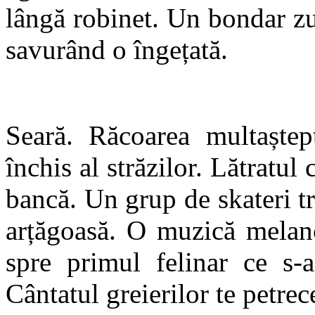
lângă robinet. Un bondar zu
savurând o îngețată.
Seară. Răcoarea multaștep
închis al străzilor. Lătratul
bancă. Un grup de skateri t
arțăgoasă. O muzică melanc
spre primul felinar ce s-a
Cântatul greierilor te petre