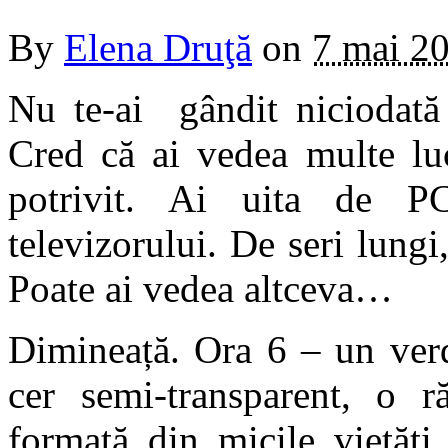
By
Elena Druţă
on
7 mai 2
Nu te-ai gândit niciodată 
Cred că ai vedea multe lu
potrivit. Ai uita de P
televizorului. De seri lungi
Poate ai vedea altceva…
Dimineață. Ora 6 – un verd
cer semi-transparent, o r
formată din micile vietăți