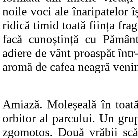
noile voci ale înaripatelor î
ridică timid toată ființa fra
facă cunoștință cu Pămâ
adiere de vânt proaspăt în
aromă de cafea neagră ven
Amiază. Moleșeală în toată 
orbitor al parcului. Un grup
zgomotos. Două vrăbii scăl