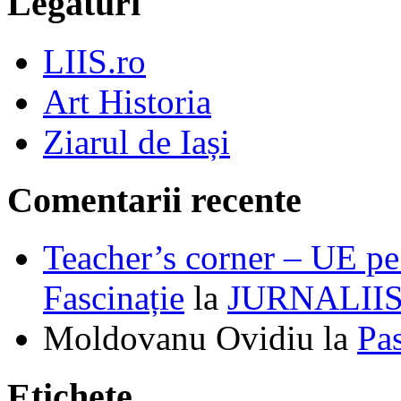
Legături
LIIS.ro
Art Historia
Ziarul de Iași
Comentarii recente
Teacher’s corner – UE pe 
Fascinație
la
JURNALII
Moldovanu Ovidiu
la
Pa
Etichete