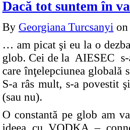
Dacă tot suntem în 
By
Georgiana Turcsanyi
o
… am picat şi eu la o dezba
glob. Cei de la AIESEC s-a
care înţelepciunea globală 
S-a râs mult, s-a povestit ş
(sau nu).
O constantă pe glob am vaz
ideea cu VODKA – connect