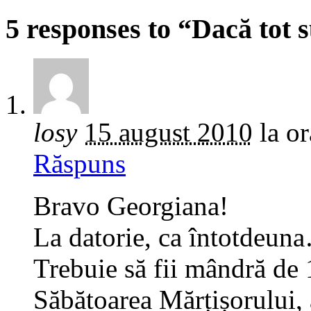
5 responses to “Dacă tot
losy
15 august 2010
la o
Răspuns
Bravo Georgiana!
La datorie, ca întotdeun
Trebuie să fii mândră d
Săbătoarea Mărțișorului, 