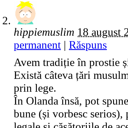
hippiemuslim
18 august 
permanent
|
Răspuns
Avem tradiție în prostie ș
Există câteva țări musulm
prin lege.
În Olanda însă, pot spune 
bune (și vorbesc serios), 
legale și căsătoriile de ac