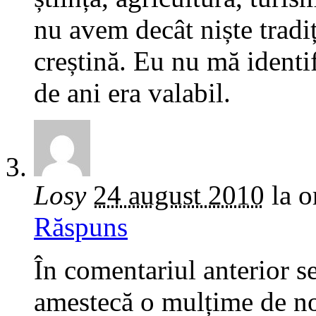
nu avem decât niște tradiț
creștină. Eu nu mă identi
de ani era valabil.
Losy
24 august 2010
la o
Răspuns
În comentariul anterior se
amestecă o mulțime de noț