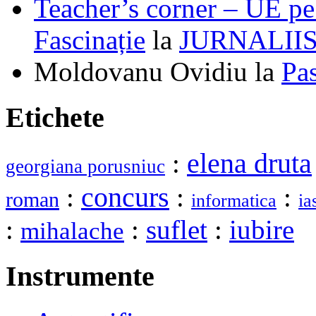
Teacher’s corner – UE pe 
Fascinație
la
JURNALII
Moldovanu Ovidiu
la
Pa
Etichete
elena druta
:
georgiana porusniuc
:
concurs
:
:
roman
informatica
ia
:
:
suflet
:
iubire
mihalache
Instrumente