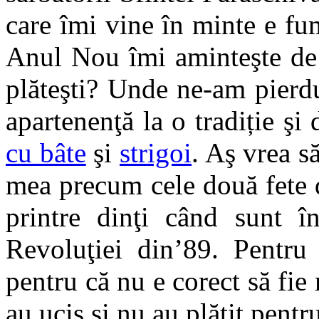
care îmi vine în minte e fu
Anul Nou îmi aminteşte de 
plăteşti? Unde ne-am pierdu
apartenenţă la o tradiție ş
cu bâte
şi
strigoi
. Aş vrea s
mea precum cele două fete 
printre dinţi când sunt 
Revoluţiei din’89. Pentru 
pentru că nu e corect să fie
au ucis şi nu au plătit pentru