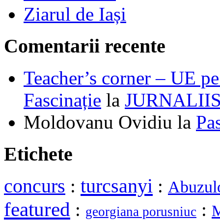
Ziarul de Iași
Comentarii recente
Teacher’s corner – UE pe 
Fascinație
la
JURNALII
Moldovanu Ovidiu
la
Pa
Etichete
turcsanyi
concurs
:
:
Abuzul
featured
:
:
M
georgiana porusniuc