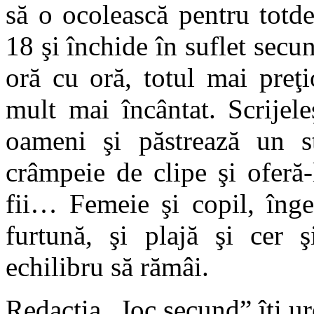
să o ocolească pentru totd
18 şi închide în suflet sec
oră cu oră, totul mai preţi
mult mai încântat. Scrijel
oameni şi păstrează un s
crâmpeie de clipe şi oferă
fii… Femeie şi copil, înge
furtună, şi plajă şi cer 
echilibru să rămâi.
Redacția „Joc secund” îți ur