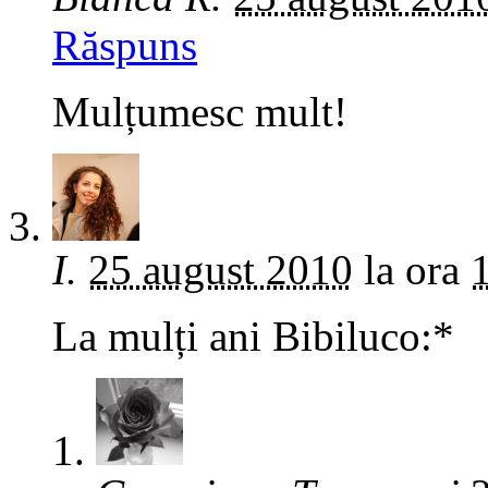
Răspuns
Mulțumesc mult!
I.
25 august 2010
la ora
La mulți ani Bibiluco:*