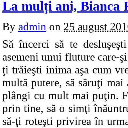
La mulți ani, Bianca
By
admin
on
25 august 201
Să încerci să te desluşeşti
asemeni unui fluture care-şi
ţi trăieşti inima aşa cum vr
multă putere, să săruţi mai 
plângi cu mult mai puţin. Fr
prin tine, să o simţi înăuntr
să-ţi roteşti privirea în urm