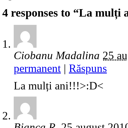
4 responses to “La mulți
Ciobanu Madalina
25 au
permanent
|
Răspuns
La mulți ani!!!>:D<
Bianca R.
25 august 201