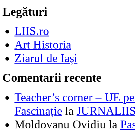
Legături
LIIS.ro
Art Historia
Ziarul de Iași
Comentarii recente
Teacher’s corner – UE pe 
Fascinație
la
JURNALII
Moldovanu Ovidiu
la
Pa