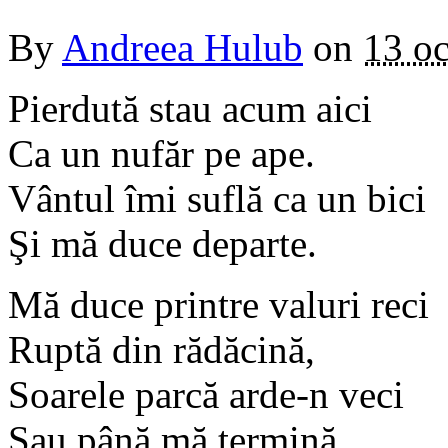
By
Andreea Hulub
on
13 o
Pierdută stau acum aici
Ca un nufăr pe ape.
Vântul îmi suflă ca un bici
Şi mă duce departe.
Mă duce printre valuri reci
Ruptă din rădăcină,
Soarele parcă arde-n veci
Sau până mă termină.