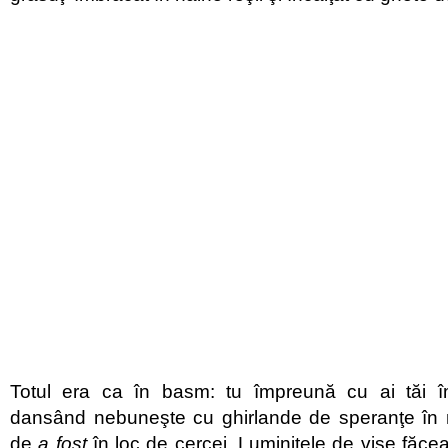
Totul era ca în basm: tu împreună cu ai tăi î
dansând nebuneşte cu ghirlande de speranţe în 
de
a fost
în loc de cercei. Luminiţele de vise făcea