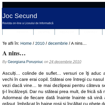
Joc Secund
Revista on-line a Liceului de Informatică
REVISTA
DESPRE
REDACȚIA
CONTACT
Te afli în:
Home
/
2010
/
decembrie
/
A nins…
A nins…
By
Georgiana Porușniuc
on
24 decembrie 2010
Asculți… colinde de suflet… versuri ce îţi aduc 
vechi în care erai copil. Stăteai ore întregi cu nasul
vezi dacă vine… te mai dezlipeai pentru câteva 
ţi-l încălzeşti. Dar nu stăteai prea mult, de frică să
Adormeai de fiecare dată înainte înainte să vină
grăsuţ îmbrăcat în haine roşii şi încălţat cu ghete d