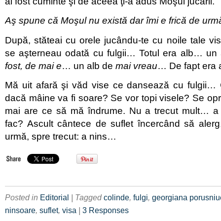
ai fost cuminte şi de aceea ţi-a adus Moşul jucării.
Aş spune că Moşul nu există dar îmi e frică de urm
După, stăteai cu orele jucându-te cu noile tale vis
se aşterneau odată cu fulgii… Totul era alb… un
fost, de mai e
… un alb de
mai vreau
… De fapt era 
Mă uit afară şi văd vise ce dansează cu fulgii…
dacă mâine va fi soare? Se vor topi visele? Se o
mai are ce să mă îndrume. Nu a trecut mult… a
fac? Ascult cântece de suflet încercând să alerg
urmă, spre trecut: a nins…
Posted in
Editorial
| Tagged
colinde
,
fulgi
,
georgiana porusniu
ninsoare
,
suflet
,
visa
|
3 Responses