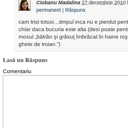
Ciobanu Madalina
27 decembrie 2010
permanent
|
Răspuns
cam trist totusi…timpul inca nu e pierdut pen
chiar daca bucuria este alta (desi poate pentr
mosul „bătrân şi grăsuţ îmbrăcat în haine roşii
ghete de troian.”)
Lasă un Răspuns
Comentariu