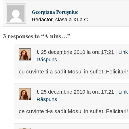
Georgiana Porușniuc
Redactor, clasa a XI-a C
3 responses to “A nins…”
I.
25 decembrie 2010
la ora
17:21
|
Link
Răspuns
cu cuvinte ti-a sadit Mosul in suflet..Felicitari!
I.
25 decembrie 2010
la ora
17:21
|
Link
Răspuns
ce cuvinte ti-a sadit Mosul in suflet..Felicitari!