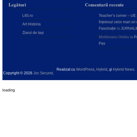
Legături
Comentarii recente
LIIS.ro
Teacher’s corner – UE
înțelesul celor mari ori 
Art Historia
Fascinație
la
JURNALI
Ziarul de Iași
Moldovanu Ovidiu
la
P
Pas
Realizat cu
WordPress
,
Hybrid
, şi
Hybrid News
.
Copyright © 2026
Joc Secund
.
loading