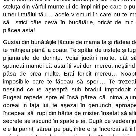
steluţa din vârful muntelui de împliniri pe care o 
umerii tatălui tău… acele vremuri în care nu te mai
să strici câte ceva în bucătărie, oricât de mic…
plăcea asta!
Gustai din bunătăţile făcute de mama ta şi râdeai d
te mânjeai până la coate. Te spălai de tristeţe şi fug
pijamalele de dorinţe. Voiai jucării multe, cât 
spuneai mamei că asta îţi vei dori mereu, neştiind 
păsa de prea multe. Erai fericit mereu… Noapte
imposibile care te făceau să speri… Te trezeai 
neştiind ce te aşteaptă sub bradul împodobit 
Fugeai repede spre el însă părea că inima ajun
opreai in faţa lui, te aşezai în genunchi aproape
începeai să rupi din hârtia de mister, însetat să af
secrete se ascund în spatele ei. După ce vedeai juc
ele la parinţi săreai pe pat, între ei şi încercai să îi