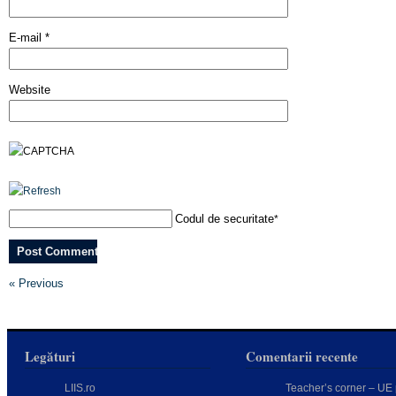
E-mail
*
Website
Codul de securitate
*
« Previous
Legături
Comentarii recente
LIIS.ro
Teacher’s corner – UE