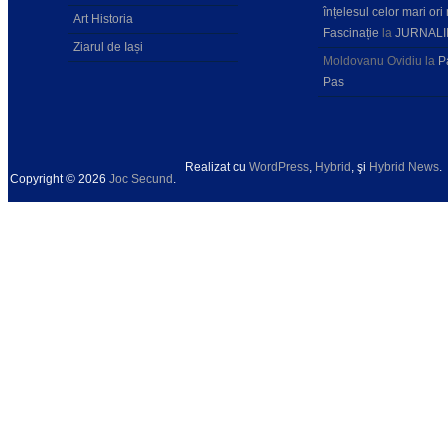
înțelesul celor mari ori 
Art Historia
Fascinație
la
JURNALI
Ziarul de Iași
Moldovanu Ovidiu
la
P
Pas
Realizat cu
WordPress
,
Hybrid
, şi
Hybrid News
.
Copyright © 2026
Joc Secund
.