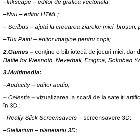
–
Inkscape
– editor de grafică vectorială;
–
Nvu
– editor
HTML;
–
Scribus
– ajută la creearea ziarelor mici, broşuri, 
–
Tux Paint
– editor imagine pentru copii;
2.Games
–
conţine o bibliotecă de jocuri mici, dar d
Battle for Wesnoth, Neverball, Enigma, Sokoban 
3.Multimedia:
–
Audacity
– editor audio;
–
Celestia
–
vizualizarea la scară de la sateliți artifi
în 3D ;
–
Really Slick Screensavers
–
screensavere 3D;
–
Stellarium
– planetariu 3D;