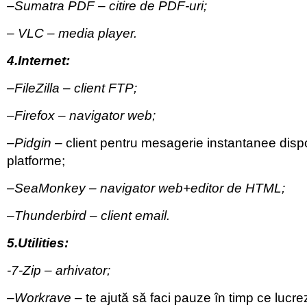
–
Sumatra
PDF
– citire de PDF-uri;
–
VLC
– media player.
4.Internet:
–
FileZilla
– client FTP;
–
Firefox
– navigator web;
–
Pidgin
–
client pentru mesagerie instantanee disp
platforme;
–
SeaMonkey
– navigator web+editor de HTML;
–
Thunderbird
– client email.
5.Utilities:
-7-Zip
– arhivator;
–
Workrave
–
te ajută să faci pauze în timp ce lucrez