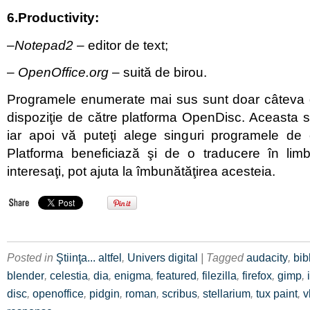
6.
Productivity:
–
Notepad2
– editor de text;
–
OpenOffice.org
– suită de birou.
Programele enumerate mai sus sunt doar câteva d
dispoziţie de către platforma OpenDisc. Aceasta 
iar apoi vă puteţi alege singuri programele de 
Platforma beneficiază şi de o traducere în lim
interesaţi, pot ajuta la îmbunătăţirea acesteia.
Posted in
Ştiinţa... altfel
,
Univers digital
| Tagged
audacity
,
bib
blender
,
celestia
,
dia
,
enigma
,
featured
,
filezilla
,
firefox
,
gimp
,
disc
,
openoffice
,
pidgin
,
roman
,
scribus
,
stellarium
,
tux paint
,
v