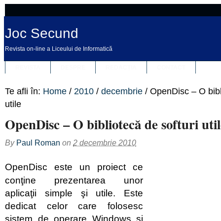
Joc Secund
Revista on-line a Liceului de Informatică
REVISTA
DESPRE
REDACȚIA
CONTACT
Te afli în:
Home
/
2010
/
decembrie
/
OpenDisc – O bibl
utile
OpenDisc – O bibliotecă de softuri util
By
Paul Roman
on
2 decembrie 2010
OpenDisc este un proiect ce
conţine prezentarea unor
aplicaţii simple şi utile. Este
dedicat celor care folosesc
sistem de operare Windows şi