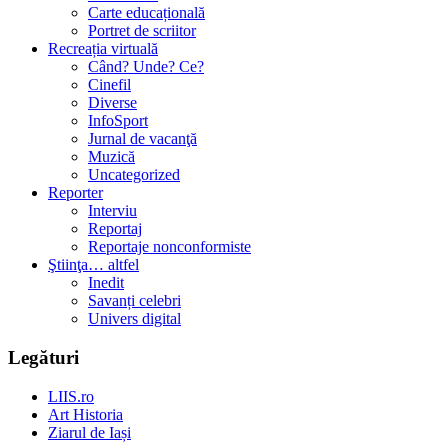
Carte educațională
Portret de scriitor
Recreația virtuală
Când? Unde? Ce?
Cinefil
Diverse
InfoSport
Jurnal de vacanţă
Muzică
Uncategorized
Reporter
Interviu
Reportaj
Reportaje nonconformiste
Ştiinţa… altfel
Inedit
Savanți celebri
Univers digital
Legături
LIIS.ro
Art Historia
Ziarul de Iași