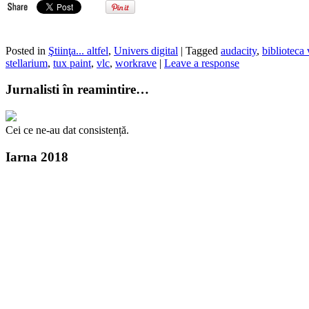
Posted in
Ştiinţa... altfel
,
Univers digital
| Tagged
audacity
,
biblioteca 
stellarium
,
tux paint
,
vlc
,
workrave
|
Leave a response
Jurnalisti în reamintire…
Cei ce ne-au dat consistență.
Iarna 2018