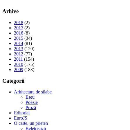
Arhive
2018
(2)
2017
(2)
2016
(8)
2015
(34)
2014
(81)
2013
(120)
2012
(77)
2011
(154)
2010
(175)
2009
(183)
Categorii
Arhitectura de silabe
Eseu
Poezie
Proză
Editorial
EuroJS
O carte, un prieten
Beletristică