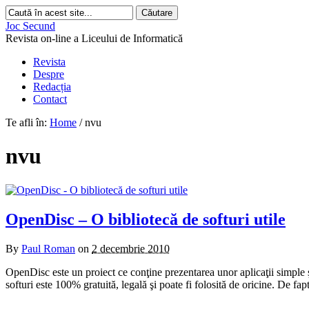
Joc Secund
Revista on-line a Liceului de Informatică
Revista
Despre
Redacția
Contact
Te afli în:
Home
/
nvu
nvu
OpenDisc – O bibliotecă de softuri utile
By
Paul Roman
on
2 decembrie 2010
OpenDisc este un proiect ce conţine prezentarea unor aplicaţii simple 
softuri este 100% gratuită, legală şi poate fi folosită de oricine. De fa