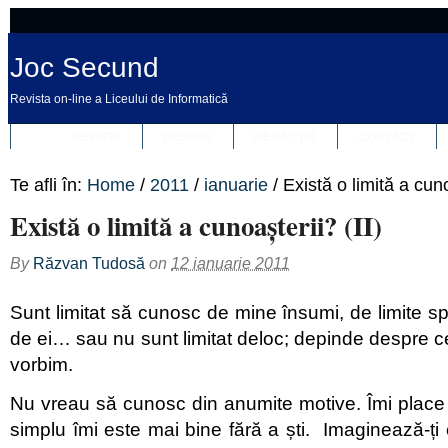
Joc Secund
Revista on-line a Liceului de Informatică
REVISTA
DESPRE
REDACȚIA
CONTACT
Te afli în:
Home
/
2011
/
ianuarie
/
Există o limită a cuno
Există o limită a cunoașterii? (II)
By
Răzvan Tudosă
on
12 ianuarie 2011
Sunt limitat să cunosc de mine însumi, de limite s
de ei… sau nu sunt limitat deloc; depinde despre c
vorbim.
Nu vreau să cunosc din anumite motive. Îmi place 
simplu îmi este mai bine fără a ști. Imaginează-ț