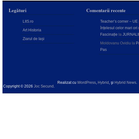
Legături
Comentarii recente
LIIS.ro
Teacher’s corner – UE
înțelesul celor mari ori 
Art Historia
Fascinație
la
JURNALI
Ziarul de Iași
Moldovanu Ovidiu
la
P
Pas
Realizat cu
WordPress
,
Hybrid
, şi
Hybrid News
.
Copyright © 2026
Joc Secund
.