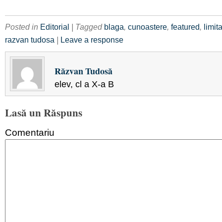
Posted in
Editorial
| Tagged
blaga
,
cunoastere
,
featured
,
limit
razvan tudosa
|
Leave a response
Răzvan Tudosă
elev, cl a X-a B
Lasă un Răspuns
Comentariu