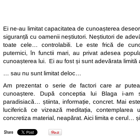
Ei ne-au limitat capacitatea de cunoașterea deseori
siguranță cu oamenii neștiutori. Neștiutori de adev
toate cele… controlabili. Le este frică de cu
puternici, în functii mari, au privat adesea popu
cunoașterea lui. Ei au fost și sunt adevărata limită
… sau nu sunt limitat deloc…
Am prezentat o serie de factori care ar putea
cunoaștere. După conceptia lui Blaga i-am 
paradisiacă… știinta, informație, concret. Mai es
luciferică ce vizează meditația, contemplarea u
concretiza material, neapărat. Aici limita e cerul… și 