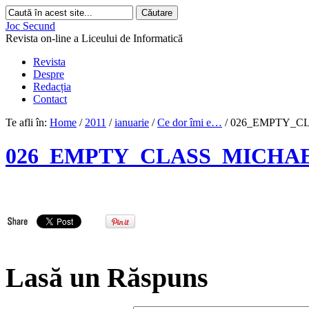
Joc Secund
Revista on-line a Liceului de Informatică
Revista
Despre
Redacția
Contact
Te afli în:
Home
/
2011
/
ianuarie
/
Ce dor îmi e…
/
026_EMPTY_C
026_EMPTY_CLASS_MICHA
Lasă un Răspuns