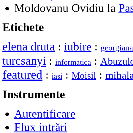
Moldovanu Ovidiu
la
Pa
Etichete
elena druta
:
iubire
:
georgiana
turcsanyi
:
:
Abuzulo
informatica
featured
:
:
:
mihal
Moisil
iasi
Instrumente
Autentificare
Flux intrări