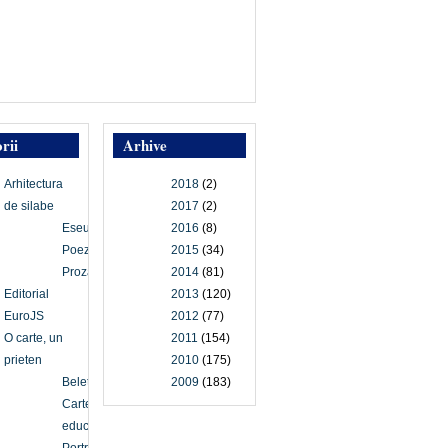
rii
Arhive
Arhitectura
2018
(2)
de silabe
2017
(2)
Eseu
2016
(8)
Poezie
2015
(34)
Proză
2014
(81)
Editorial
2013
(120)
EuroJS
2012
(77)
O carte, un
2011
(154)
prieten
2010
(175)
Beletristică
2009
(183)
Carte
educațională