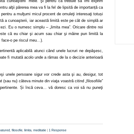
mita cunoaşterii” mele. Şi pentru că trebuie să îmi exprim
tru alţii părerea mea va fi la fel de lipsită de importanță ca
iu pentru a mulţumi micul procent de omuleţi interesaţi totuși
tă a cunoaşterii, iar această limită este pe cât de simplă ar
zezi. Eu o numesc simplu – „limita mea”. Oricare dintre noi
ste că eu chiar şi acum sau chiar şi mâine pun limită la
ş face-o pe riscul meu…).
pertinentă aplicabilă atunci când unele lucruri ne depăşesc,
poate fi mutată acolo unde a rămas de la o decizie anterioară
şi unele persoane sigur vor crede asta şi au, desigur, tot
 (sau nu) câteva minute din viaţa voastră citind „filosofiile”
mpertinente. Și încă ceva… vă doresc ca voi să nu puneţi
eatured
,
filosofie
,
limita
,
meditatie
|
1 Response