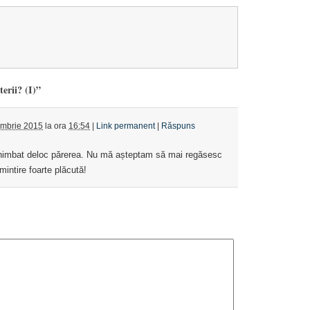
erii? (I)”
embrie 2015
la ora
16:54
|
Link permanent
|
Răspuns
chimbat deloc părerea. Nu mă așteptam să mai regăsesc
amintire foarte plăcută!