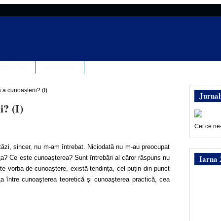
EDACȚIA
CONTACT
ă a cunoașterii? (I)
Jurnal
i? (I)
Cei ce ne
tăzi, sincer, nu m-am întrebat. Niciodată nu m-au preocupat
Iarna 
aţa? Ce este cunoaşterea? Sunt întrebări al căror răspuns nu
este vorba de cunoaştere, există tendinţa, cel puţin din punct
a între cunoaşterea teoretică şi cunoaşterea practică, cea