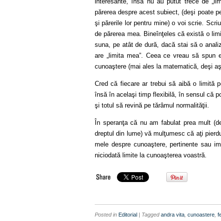
interesante, însă nu au putut trece de „li
părerea despre acest subiect, (deşi poate pen
şi părerile lor pentru mine) o voi scrie. Scr
de părerea mea. Bineînţeles că există o limi
suna, pe atât de dură, dacă stai să o anali
are „limita mea”. Ceea ce vreau să spun e
cunoaştere (mai ales la matematică, deşi a
Cred că fiecare ar trebui să aibă o limită 
însă în acelaşi timp flexibilă, în sensul că 
şi totul să revină pe tărâmul normalităţii.
În speranţa că nu am fabulat prea mult (de
dreptul din lume) vă mulţumesc că aţi pierdut
mele despre cunoaştere, pertinente sau i
niciodată limite la cunoaşterea voastră.
Posted in
Editorial
| Tagged
andra vita
,
cunoastere
,
f