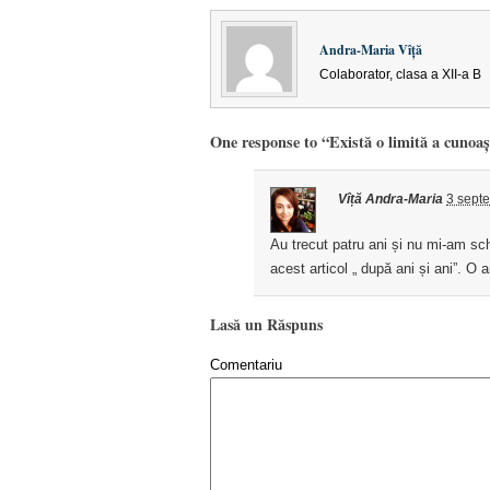
Andra-Maria Vîță
Colaborator, clasa a XII-a B
One response to “Există o limită a cunoașt
Vîță Andra-Maria
3 sept
Au trecut patru ani și nu mi-am s
acest articol „ după ani și ani”. O 
Lasă un Răspuns
Comentariu