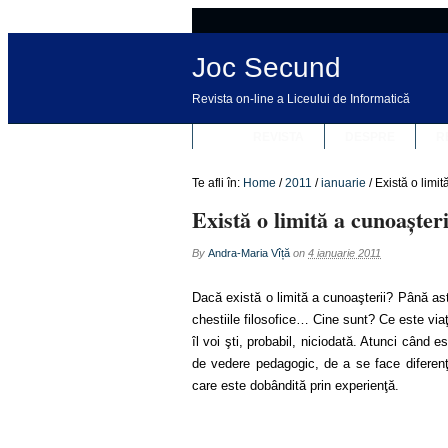
Joc Secund
Revista on-line a Liceului de Informatică
REVISTA
DESPRE
R
Te afli în:
Home
/
2011
/
ianuarie
/
Există o limit
Există o limită a cunoașteri
By
Andra-Maria Vîță
on
4 ianuarie 2011
Dacă există o limită a cunoaşterii? Până as
chestiile filosofice… Cine sunt? Ce este vi
îl voi şti, probabil, niciodată. Atunci când 
de vedere pedagogic, de a se face diferenţ
care este dobândită prin experienţă.