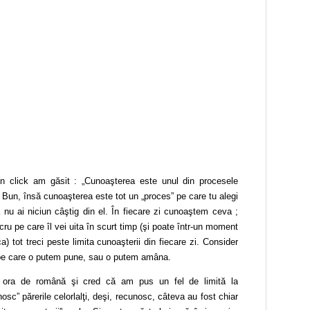
în click am găsit : „Cunoaşterea este unul din procesele
.” Bun, însă cunoaşterea este tot un „proces” pe care tu alegi
să nu ai niciun câştig din el. În fiecare zi cunoaştem ceva ;
cru pe care îl vei uita în scurt timp (şi poate într-un moment
fica) tot treci peste limita cunoaşterii din fiecare zi. Consider
i pe care o putem pune, sau o putem amâna.
 la ora de română şi cred că am pus un fel de limită la
sc” părerile celorlalţi, deşi, recunosc, câteva au fost chiar