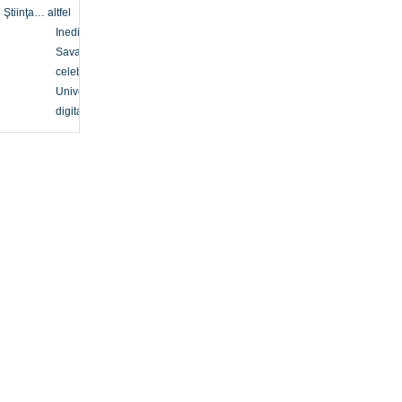
Ştiinţa… altfel
Inedit
Savanți
celebri
Univers
digital