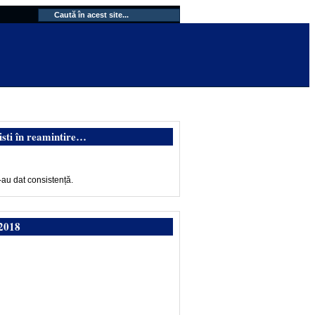
isti în reamintire…
-au dat consistență.
2018