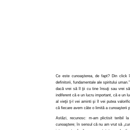
Ce este cunoaşterea, de fapt? Din click 
definitorii, fundamentale ale spiritului uman
dacă vrei să îl ţii cu tine însuţi sau vrei 
indiferent că e un lucru important, că e un lu
al vieţii ţi-l vei aminti şi îl vei putea valori
că fiecare avem câte o limită a cunoaşteri
Astăzi, recunosc: m-am plictisit teribil
cunoaştere; în sensul că nu am vrut să „cuno