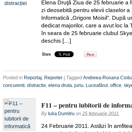
Elena Druţă Ziua de 25 februarie a f
zi deosebită pentru elevii claselor a 
Informatică „Grigore Moisil”. După 
dedicat majorilor, care a avut loc la 
în seara de 25 februarie clubul Sky
deschis […]
Posted in
Reportaj
,
Reporter
| Tagged
Andreea-Roxana Ciob
concurenti
,
distractie
,
elena druta
,
juriu
,
Luceafărul
,
office
,
sky
F11 – pentru iubitorii de inform
By
Iulia Dumitru
on
25 februarie 2011
24 Februarie 2011. Astăzi în amfiteat