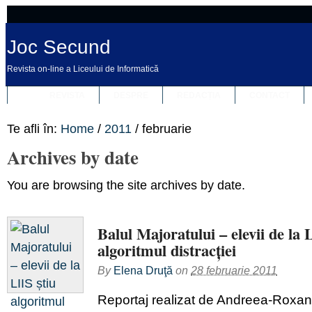
Joc Secund
Revista on-line a Liceului de Informatică
REVISTA
DESPRE
REDACȚIA
CONTACT
Te afli în:
Home
/
2011
/
februarie
Archives by date
You are browsing the site archives by date.
Balul Majoratului – elevii de la 
algoritmul distracției
By
Elena Druţă
on
28 februarie 2011
Reportaj realizat de Andreea-Roxan