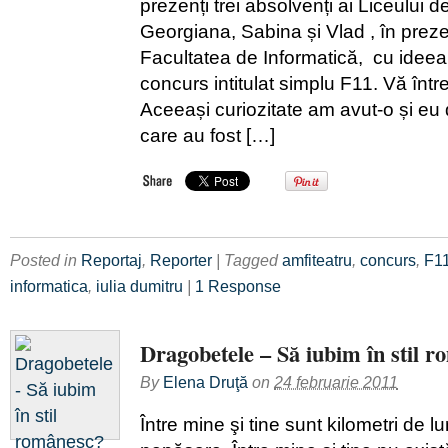
prezenți trei absolvenți ai Liceului d
Georgiana, Sabina și Vlad , în preze
Facultatea de Informatică, cu idee
concurs intitulat simplu F11. Vă înt
Aceeași curiozitate am avut-o și eu
care au fost […]
Posted in
Reportaj
,
Reporter
| Tagged
amfiteatru
,
concurs
,
F1
informatica
,
iulia dumitru
|
1 Response
Dragobetele – Să iubim în stil 
By
Elena Druţă
on
24 februarie 2011
Între mine şi tine sunt kilometri de 