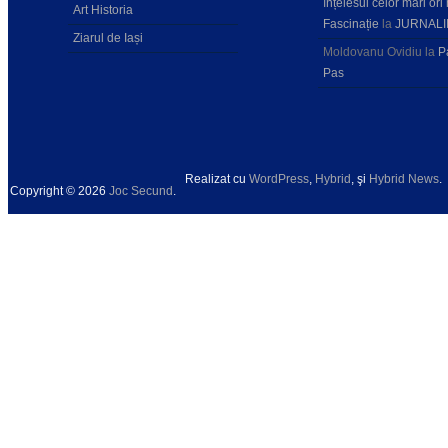
înțelesul celor mari ori 
Art Historia
Fascinație
la
JURNALI
Ziarul de Iași
Moldovanu Ovidiu
la
P
Pas
Realizat cu
WordPress
,
Hybrid
, şi
Hybrid News
.
Copyright © 2026
Joc Secund
.