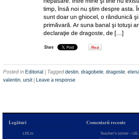
nepăsare. Între mine şi tine nu există
timp, însă noi nu ştim despre asta. Î
sunt doar un ghiocel, o rândunică ş
primăvară. Ar suna banal şi totuşi ar
declaraţie de dragoste, de […]
Posted in
Editorial
| Tagged
destin
,
dragobete
,
dragoste
,
elena
valentin
,
ursit
|
Leave a response
Legături
Comentarii recente
LIIS.ro
Teacher’s corner – UE