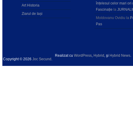
înțelesul celor mari ori 
Art Historia
Fascinație
la
JURNALI
Ziarul de Iași
Moldovanu Ovidiu
la
P
Pas
Realizat cu
WordPress
,
Hybrid
, şi
Hybrid News
.
Copyright © 2026
Joc Secund
.