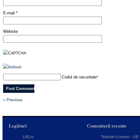
E-mail
*
Website
Codul de securitate
*
« Previous
Legături
Comentarii recente
LIIS.ro
Teacher’s corner – UE