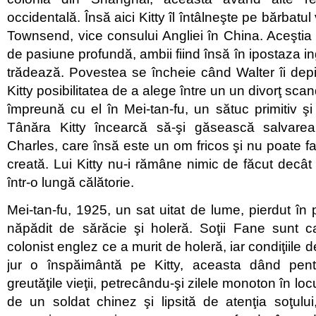
occidentală. Însă aici Kitty îl întâlneşte pe bărbatul 
Townsend, vice consului Angliei în China. Aceşti
de pasiune profundă, ambii fiind însă în ipostaza in
trădează. Povestea se încheie când Walter îi depi
Kitty posibilitatea de a alege între un un divorţ sc
împreună cu el în Mei-tan-fu, un sătuc primitiv şi 
Tânăra Kitty încearcă să-şi găsească salvarea
Charles, care însă este un om fricos şi nu poate fa
creată. Lui Kitty nu-i rămâne nimic de făcut decât
într-o lungă călătorie.
Mei-tan-fu, 1925, un sat uitat de lume, pierdut în 
năpădit de sărăcie şi holeră. Soţii Fane sunt c
colonist englez ce a murit de holeră, iar condiţiile d
jur o înspăimântă pe Kitty, aceasta dând pen
greutăţile vieţii, petrecându-şi zilele monoton în loc
de un soldat chinez şi lipsită de atenţia soţulu