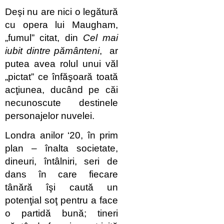
Deşi nu are nici o legătură
cu opera lui Maugham,
„fumul” citat, din
Cel mai
iubit dintre pământeni
, ar
putea avea rolul unui văl
„pictat” ce înfăşoară toată
acţiunea, ducând pe căi
necunoscute destinele
personajelor nuvelei.
Londra anilor ‘20, în prim
plan – înalta societate,
dineuri, întâlniri, seri de
dans în care fiecare
tânără îşi caută un
potenţial soţ pentru a face
o partidă bună; tineri