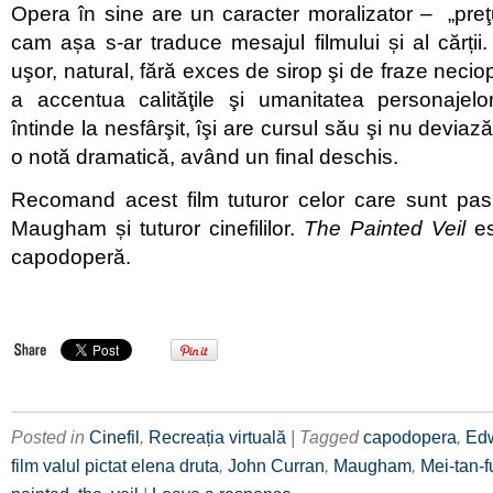
Opera în sine are un caracter moralizator – „preţ
cam așa s-ar traduce mesajul filmului și al cărți
uşor, natural, fără exces de sirop şi de fraze neciop
a accentua calităţile şi umanitatea personajel
întinde la nesfârşit, îşi are cursul său şi nu deviază
o notă dramatică, având un final deschis.
Recomand acest film tuturor celor care sunt pasi
Maugham și tuturor cinefililor.
The Painted Veil
es
capodoperă.
Posted in
Cinefil
,
Recreația virtuală
| Tagged
capodopera
,
Edw
film valul pictat elena druta
,
John Curran
,
Maugham
,
Mei-tan-f