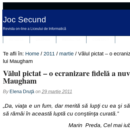
Joc Secund
Revista on-line a Liceului de Informatică
REVISTA
DESPRE
REDACȚIA
CONTACT
Te afli în:
Home
/
2011
/
martie
/
Vălul pictat – o ecrani
lui Maugham
Vălul pictat – o ecranizare fidelă a nuve
Maugham
By
Elena Druţă
on
29 martie 2011
„Da, viaţa e un fum, dar merită să lupţi cu ea şi să
să rămâi în această luptă cu c
onştiinţa curată.”
Marin Preda
, Cel mai iu