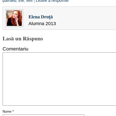
painted
,
the
,
veil
|
Leave a response
Elena Druţă
Alumna 2013
Lasă un Răspuns
Comentariu
Nume
*