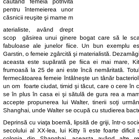
căutând femeia potrivită
pentru întemeierea unor
căsnicii reuşite şi mame m
aterialiste, având drept
scop găsirea unui ginere bogat care să le sca
fabuloase ale junelor fiice. Un bun exemplu e
Garstin, o femeie zgârcită şi materialistă. Dezamăgi
aceasta este supărată pe fiica ei mai mare, Kit
frumoasă la 25 de ani este încă nemăritată. Tot
fermecătoarea femeie întâlneşte un tânăr bacteriol
un om foarte ciudat, timid şi tăcut, care o cere în 
se în plus în casa ei şi sătulă de gura rea a mam
accepte propunerea lui Walter, tinerii soţi urmâ
Shanghai, unde Walter se ocupă cu studierea bacter
Deprinsă cu viaţa boemă, lipsită de griji, într-o soci
secolului al XX-lea, lui Kitty îi este foarte difici
colonia din Shanghai, aceasta având alte re