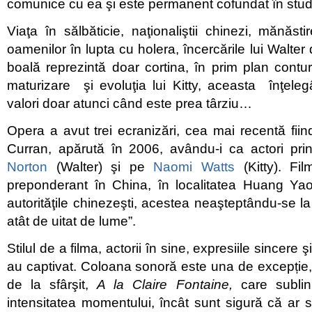
comunice cu ea şi este permanent cofundat în studi
Viaţa în sălbăticie, naţionaliştii chinezi, mănăsti
oamenilor în lupta cu holera, încercările lui Walter
boală reprezintă doar cortina, în prim plan contu
maturizare şi evoluţia lui Kitty, aceasta înţele
valori doar atunci când este prea târziu…
Opera a avut trei ecranizări, cea mai recentă fii
Curran, apărută în 2006, avându-i ca actori pr
Norton
(Walter) şi pe
Naomi Watts
(Kitty). Fil
preponderant în China, în localitatea Huang Ya
autorităţile chinezeşti, acestea neaşteptându-se la
atât de uitat de lume”.
Stilul de a filma, actorii în sine, expresiile sincere ş
au captivat. Coloana sonoră este una de excepție,
de la sfârşit,
A la Claire Fontaine,
care sublin
intensitatea momentului, încât sunt sigură că ar se