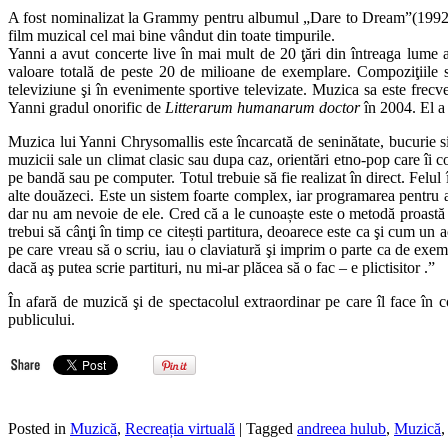
A fost nominalizat la Grammy pentru albumul „Dare to Dream”(1992), 
film muzical cel mai bine vândut din toate timpurile.
Yanni a avut concerte live în mai mult de 20 ţări din întreaga lume
valoare totală de peste 20 de milioane de exemplare. Compoziţiile sa
televiziune şi în evenimente sportive televizate. Muzica sa este frec
Yanni gradul onorific de
Litterarum humanarum doctor
în 2004. El a 
Muzica lui Yanni Chrysomallis este încarcată de seninătate, bucurie si 
muzicii sale un climat clasic sau dupa caz, orientări etno-pop care îi c
pe bandă sau pe computer. Totul trebuie să fie realizat în direct. Felul
alte douăzeci. Este un sistem foarte complex, iar programarea pentru am
dar nu am nevoie de ele. Cred că a le cunoaște este o metodă proastă pe
trebui să cânţi în timp ce citești partitura, deoarece este ca şi cum un 
pe care vreau să o scriu, iau o claviatură şi imprim o parte ca de exem
dacă aş putea scrie partituri, nu mi-ar plăcea să o fac – e plictisitor .”
În afară de muzică şi de spectacolul extraordinar pe care îl face în 
publicului.
Posted in
Muzică
,
Recreația virtuală
| Tagged
andreea hulub
,
Muzică