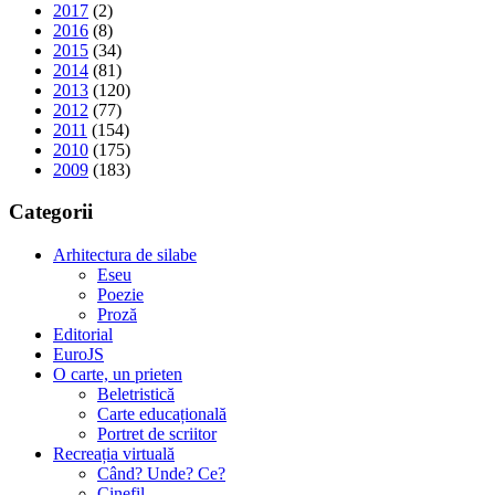
2017
(2)
2016
(8)
2015
(34)
2014
(81)
2013
(120)
2012
(77)
2011
(154)
2010
(175)
2009
(183)
Categorii
Arhitectura de silabe
Eseu
Poezie
Proză
Editorial
EuroJS
O carte, un prieten
Beletristică
Carte educațională
Portret de scriitor
Recreația virtuală
Când? Unde? Ce?
Cinefil