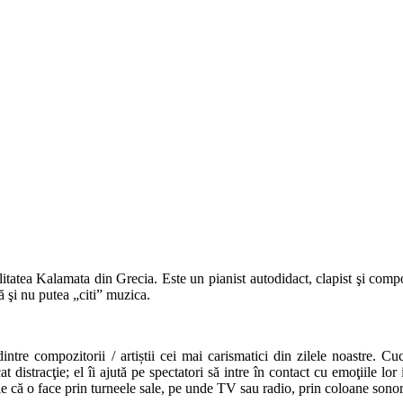
atea Kalamata din Grecia. Este un pianist autodidact, clapist şi compoz
ă şi nu putea „citi” muzica.
tre compozitorii / artiștii cei mai carismatici din zilele noastre. Cuc
tracţie; el îi ajută pe spectatori să intre în contact cu emoţiile lor in
e că o face prin turneele sale, pe unde TV sau radio, prin coloane sonore 