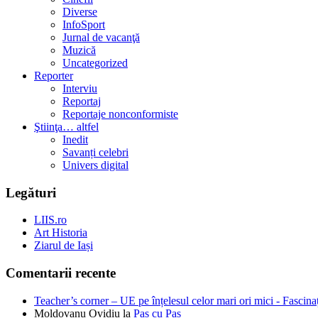
Diverse
InfoSport
Jurnal de vacanţă
Muzică
Uncategorized
Reporter
Interviu
Reportaj
Reportaje nonconformiste
Ştiinţa… altfel
Inedit
Savanți celebri
Univers digital
Legături
LIIS.ro
Art Historia
Ziarul de Iași
Comentarii recente
Teacher’s corner – UE pe înțelesul celor mari ori mici - Fascina
Moldovanu Ovidiu
la
Pas cu Pas