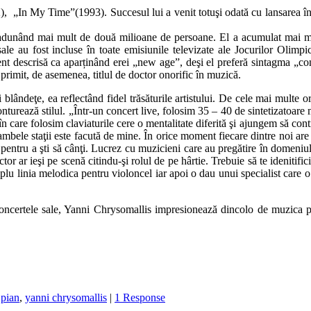
„In My Time”(1993). Succesul lui a venit totuşi odată cu lansarea în 1
 adunând mai mult de două milioane de persoane. El a acumulat mai mu
le au fost incluse în toate emisiunile televizate ale Jocurilor Olimpic
vent descrisă ca aparținând erei „new age”, deşi el preferă sintagma „co
primit, de asemenea, titlul de doctor onorific în muzică.
blândeţe, ea reflectând fidel trăsăturile artistului. De cele mai multe or
onturează stilul. „Într-un concert live, folosim 35 – 40 de sintetizatoar
 în care folosim claviaturile cere o mentalitate diferită şi ajungem să co
bele staţii este facută de mine. În orice moment fiecare dintre noi are 
ntru a şti să cânţi. Lucrez cu muzicieni care au pregătire în domeniul c
actor ar ieşi pe scenă citindu-şi rolul de pe hârtie. Trebuie să te ideniti
plu linia melodica pentru violoncel iar apoi o dau unui specialist care o
concertele sale, Yanni Chrysomallis impresionează dincolo de muzica pr
,
pian
,
yanni chrysomallis
|
1 Response