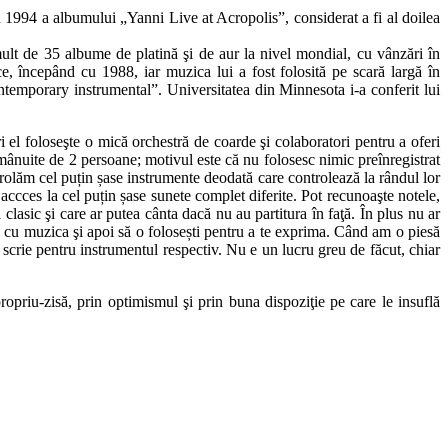
994 a albumului „Yanni Live at Acropolis”, considerat a fi al doilea
lt de 35 albume de platină şi de aur la nivel mondial, cu vânzări în
e, începând cu 1988, iar muzica lui a fost folosită pe scară largă în
ntemporary instrumental”. Universitatea din Minnesota i-a conferit lui
i el foloseşte o mică orchestră de coarde şi colaboratori pentru a oferi
e mânuite de 2 persoane; motivul este că nu folosesc nimic preînregistrat
ntrolăm cel puțin șase instrumente deodată care controlează la rândul lor
accces la cel puțin șase sunete complet diferite. Pot recunoaşte notele,
lasic şi care ar putea cânta dacă nu au partitura în faţă. În plus nu ar
fici cu muzica şi apoi să o folosești pentru a te exprima. Când am o piesă
 scrie pentru instrumentul respectiv. Nu e un lucru greu de făcut, chiar
opriu-zisă, prin optimismul şi prin buna dispoziţie pe care le insuflă