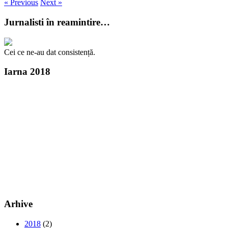
« Previous
Next »
Jurnalisti în reamintire…
Cei ce ne-au dat consistență.
Iarna 2018
Arhive
2018
(2)