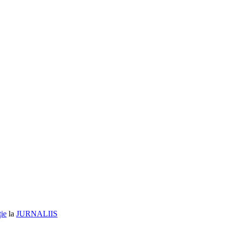
ție
la
JURNALIIS