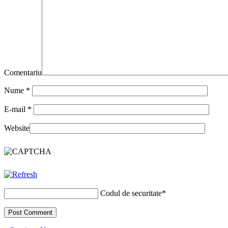
Comentariu
Nume
*
E-mail
*
Website
Codul de securitate
*