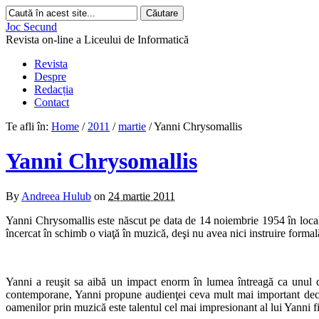
Joc Secund
Revista on-line a Liceului de Informatică
Revista
Despre
Redacția
Contact
Te afli în:
Home
/
2011
/
martie
/
Yanni Chrysomallis
Yanni Chrysomallis
By
Andreea Hulub
on
24 martie 2011
Yanni Chrysomallis este născut pe data de 14 noiembrie 1954 în localit
încercat în schimb o viaţă în muzică, deşi nu avea nici instruire formal
Yanni a reuşit sa aibă un impact enorm în lumea întreagă ca unul din
contemporane, Yanni propune audienţei ceva mult mai important decat dis
oamenilor prin muzică este talentul cel mai impresionant al lui Yanni fi