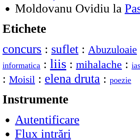
Moldovanu Ovidiu
la
Pa
Etichete
concurs
:
suflet
:
Abuzuloaie
liis
:
:
:
mihalache
informatica
ias
elena druta
:
:
:
Moisil
poezie
Instrumente
Autentificare
Flux intrări