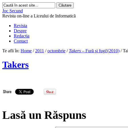
Joc Secund
Revista on-line a Liceului de Informatică
Revista
Despre
Redacția
Contact
Te afli în:
Home
/
2011
/
octombrie
/
Takers
– Fură şi fugi!(2010)
/
Ta
Takers
Lasă un Răspuns