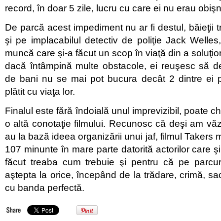
record, în doar 5 zile, lucru cu care ei nu erau obişnu
De parcă acest impediment nu ar fi destul, băieţii tr
şi pe implacabilul detectiv de poliţie Jack Well
muncă care şi-a făcut un scop în viaţă din a soluţi
dacă întâmpină multe obstacole, ei reuşesc să d
de bani nu se mai pot bucura decât 2 dintre ei p
plătit cu viaţa lor.
Finalul este fără îndoială unul imprevizibil, poate ch
o altă conotaţie filmului. Recunosc că deşi am văz
au la bază ideea organizării unui jaf, filmul Takers 
107 minunte în mare parte datorită actorilor care ş
făcut treaba cum trebuie şi pentru că pe parcurs
aştepta la orice, începând de la trădare, crimă, sac
cu banda perfectă.