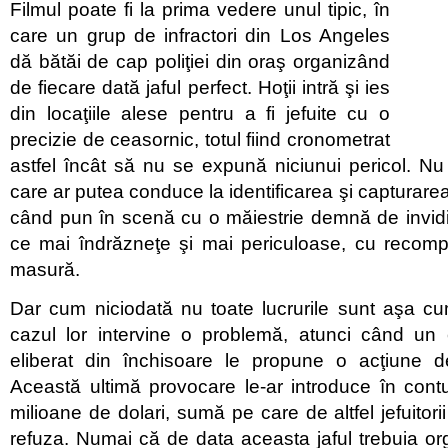
Filmul poate fi la prima vedere unul tipic, în
care un grup de infractori din Los Angeles
dă bătăi de cap poliţiei din oraş organizând
de fiecare dată jaful perfect. Hoţii intră şi ies
din locaţiile alese pentru a fi jefuite cu o
precizie de ceasornic, totul fiind cronometrat
astfel încât să nu se expună niciunui pericol. Nu 
care ar putea conduce la identificarea şi capturarea
când pun în scenă cu o măiestrie demnă de invidiat
ce mai îndrăzneţe şi mai periculoase, cu recom
masură.
Dar cum niciodată nu toate lucrurile sunt aşa cu
cazul lor intervine o problemă, atunci când un
eliberat din închisoare le propune o acţiune 
Această ultimă provocare le-ar introduce în con
milioane de dolari, sumă pe care de altfel jefuitor
refuza. Numai că de data aceasta jaful trebuia org