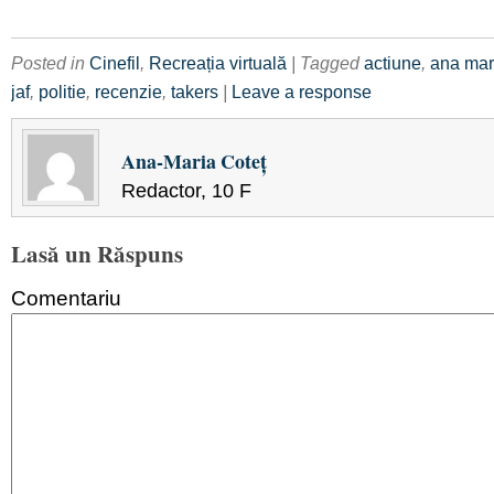
Posted in
Cinefil
,
Recreația virtuală
| Tagged
actiune
,
ana mar
jaf
,
politie
,
recenzie
,
takers
|
Leave a response
Ana-Maria Coteţ
Redactor, 10 F
Lasă un Răspuns
Comentariu