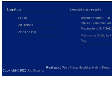
Legături
Comentarii recente
LIIS.ro
Teacher’s corner – UE
înțelesul celor mari ori 
Art Historia
Fascinație
la
JURNALI
Ziarul de Iași
Moldovanu Ovidiu
la
P
Pas
Realizat cu
WordPress
,
Hybrid
, şi
Hybrid News
.
Copyright © 2026
Joc Secund
.