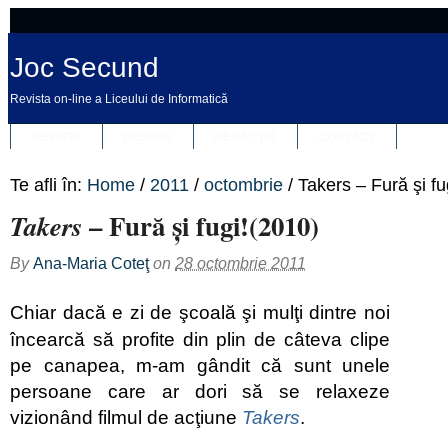
Joc Secund
Revista on-line a Liceului de Informatică
REVISTA
DESPRE
REDACȚIA
CONTACT
Te afli în:
Home
/
2011
/
octombrie
/
Takers – Fură şi fu
– Fură şi fugi!(2010)
Takers
By
Ana-Maria Coteţ
on
28 octombrie 2011
Chiar dacă e zi de şcoală şi mulţi dintre noi
încearcă să profite din plin de câteva clipe
pe canapea, m-am gândit că sunt unele
persoane care ar dori să se relaxeze
vizionând filmul de acţiune
Takers
.