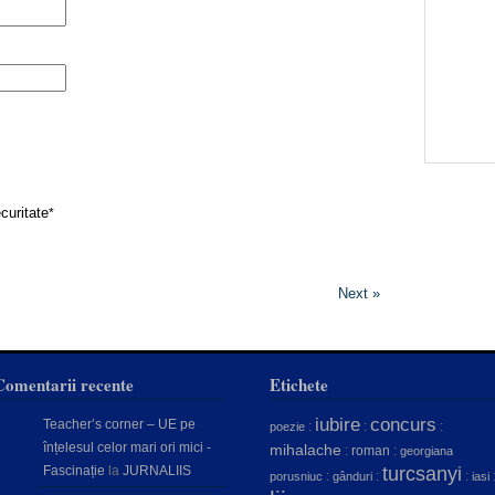
curitate
*
Next »
Comentarii recente
Etichete
concurs
iubire
Teacher’s corner – UE pe
:
:
:
poezie
înțelesul celor mari ori mici -
mihalache
:
roman
:
georgiana
Fascinație
la
JURNALIIS
turcsanyi
:
:
:
porusniuc
gânduri
iasi