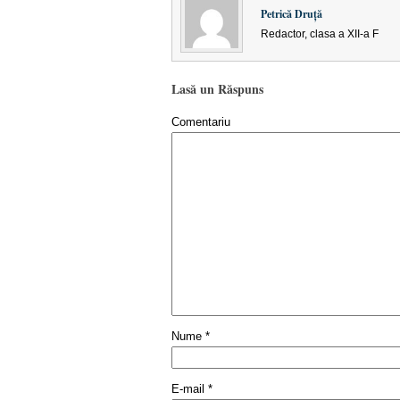
Petrică Druţă
Redactor, clasa a XII-a F
Lasă un Răspuns
Comentariu
Nume
*
E-mail
*