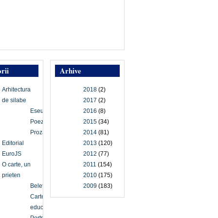
rii
Arhive
Arhitectura
2018
(2)
de silabe
2017
(2)
Eseu
2016
(8)
Poezie
2015
(34)
Proză
2014
(81)
Editorial
2013
(120)
EuroJS
2012
(77)
O carte, un
2011
(154)
prieten
2010
(175)
Beletristică
2009
(183)
Carte
educațională