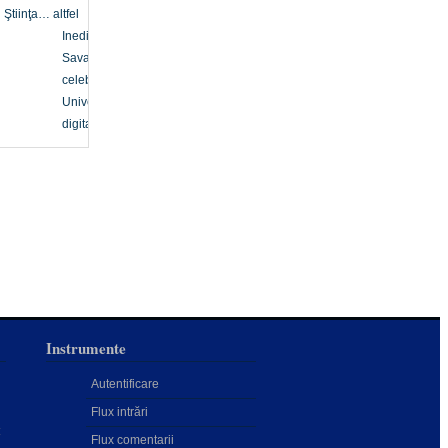
Ştiinţa… altfel
Inedit
Savanți
celebri
Univers
digital
Instrumente
Autentificare
Flux intrări
:
Flux comentarii