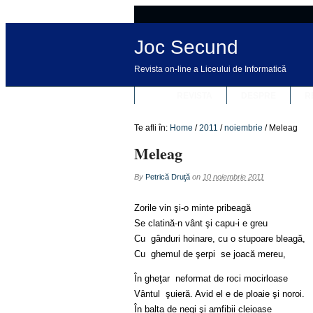
Joc Secund
Revista on-line a Liceului de Informatică
REVISTA
DESPRE
R
Te afli în:
Home
/
2011
/
noiembrie
/
Meleag
Meleag
By
Petrică Druţă
on
10 noiembrie 2011
Zorile vin şi-o minte pribeagă
Se clatină-n vânt şi capu-i e greu
Cu gânduri hoinare, cu o stupoare bleagă,
Cu ghemul de şerpi se joacă mereu,
În gheţar neformat de roci mocirloase
Vântul şuieră. Avid el e de ploaie şi noroi.
În balta de negi şi amfibii cleioase