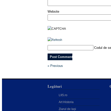
Website
Codul de se
« Previous
Legături
LIIS.ro
Art Historia
Ziarul de Iași