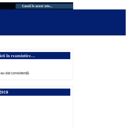
isti în reamintire…
-au dat consistență.
2018