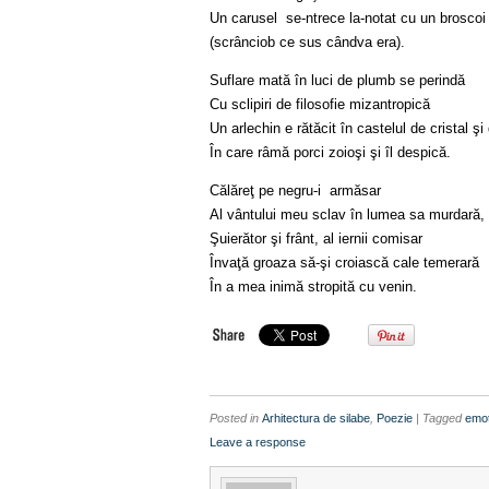
Un carusel se-ntrece la-notat cu un broscoi
(scrânciob ce sus cândva era).
Suflare mată în luci de plumb se perindă
Cu sclipiri de filosofie mizantropică
Un arlechin e rătăcit în castelul de cristal ş
În care râmă porci zoioşi şi îl despică.
Călăreţ pe negru-i armăsar
Al vântului meu sclav în lumea sa murdară,
Şuierător şi frânt, al iernii comisar
Învaţă groaza să-şi croiască cale temerară
În a mea inimă stropită cu venin.
Posted in
Arhitectura de silabe
,
Poezie
| Tagged
emot
Leave a response