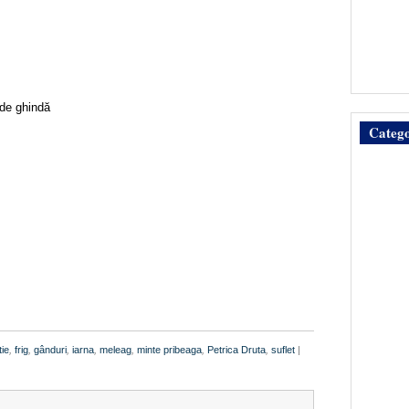
i de ghindă
Catego
ie
,
frig
,
gânduri
,
iarna
,
meleag
,
minte pribeaga
,
Petrica Druta
,
suflet
|