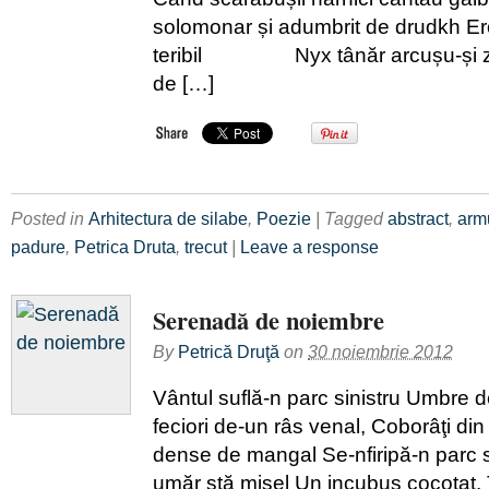
solomonar și adumbrit de drudkh Ero
teribil Nyx tânăr arcușu-și zgr
de […]
Posted in
Arhitectura de silabe
,
Poezie
| Tagged
abstract
,
arm
padure
,
Petrica Druta
,
trecut
|
Leave a response
Serenadă de noiembre
By
Petrică Druţă
on
30 noiembrie 2012
Vântul suflă-n parc sinistru Umbre d
feciori de-un râs venal, Coborâţi din p
dense de mangal Se-nfiripă-n parc si
umăr stă mişel Un incubus cocoţat, 