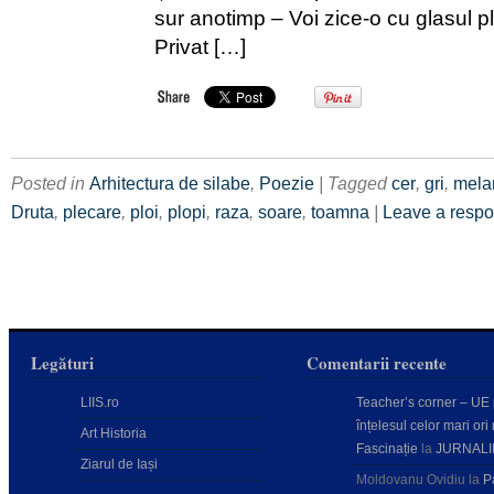
sur anotimp – Voi zice-o cu glasul p
Privat […]
Posted in
Arhitectura de silabe
,
Poezie
| Tagged
cer
,
gri
,
mela
Druta
,
plecare
,
ploi
,
plopi
,
raza
,
soare
,
toamna
|
Leave a resp
Legături
Comentarii recente
LIIS.ro
Teacher’s corner – UE
înțelesul celor mari ori 
Art Historia
Fascinație
la
JURNALI
Ziarul de Iași
Moldovanu Ovidiu
la
P