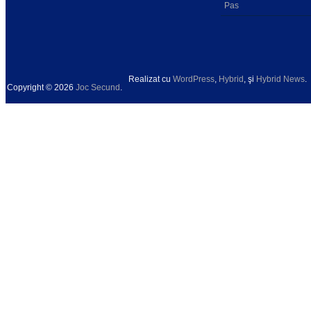
Pas
Realizat cu
WordPress
,
Hybrid
, şi
Hybrid News
.
Copyright © 2026
Joc Secund
.