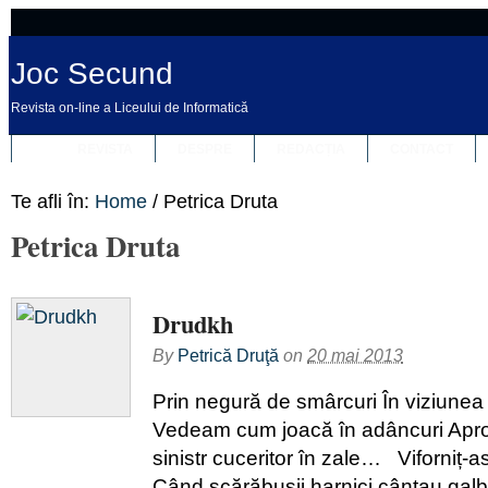
Joc Secund
Revista on-line a Liceului de Informatică
REVISTA
DESPRE
REDACȚIA
CONTACT
Te afli în:
Home
/
Petrica Druta
Petrica Druta
Drudkh
By
Petrică Druţă
on
20 mai 2013
Prin negură de smârcuri În viziunea 
Vedeam cum joacă în adâncuri Apro
sinistr cuceritor în zale… Viforniț-a
Când scărăbușii harnici cântau gal