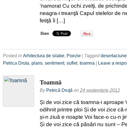
’namorat Cu ochi zvelţi, de prichind
neagra-i treanţă Capul stelelor de n
fetiţă îi […]
Posted in
Arhitectura de silabe
,
Poezie
| Tagged
desertaciune
Petrica Druta
,
plans
,
sentiment
,
suflet
,
toamna
|
Leave a resp
Toamnă
By
Petrică Druţă
on
24 septembrie 2012
Și de voi zice că toamna-i aproape 
odihnit printre ploi Și de voi zice că
și-n ziuă e noapte Voi face-o cu-n ji
Și de voi zice că păsări nu sunt – P