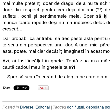
mai multe pretenţii doar de dragul de a nu te sc
doar din respect pentru cei deja doi ani (?!) d
sufletul, ochii şi sentimentele mele. Sper să îţ
muncă foarte repede deşi nu mă îndoiesc deloc d
crescut
…
Dar probabil că ar trebui să trec peste asta pentru
te scriu din perspectiva unui dor. A unei mici păre
asta, poate, mai clar decât îţi imaginezi în acest
Azi, ai fost încălţat în ghete. Toată ziua m-a măc
caută cadoul meu în ghetele tale?!
…Sper să scap în curând de alergia pe care o am 
Posted in
Diverse
,
Editorial
| Tagged
dor
,
fluturi
,
georgiana po