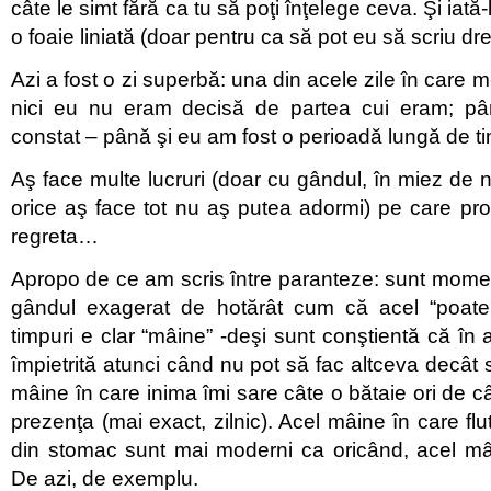
câte le simt fără ca tu să poţi înţelege ceva. Şi iată-l
o foaie liniată (doar pentru ca să pot eu să scriu dre
Azi a fost o zi superbă: una din acele zile în care 
nici eu nu eram decisă de partea cui eram; p
constat – până şi eu am fost o perioadă lungă de t
Aş face multe lucruri (doar cu gândul, în miez de 
orice aş face tot nu aş putea adormi) pe care pro
regreta…
Apropo de ce am scris între paranteze: sunt mom
gândul exagerat de hotărât cum că acel “poate
timpuri e clar “mâine” -deşi sunt conştientă că în
împietrită atunci când nu pot să fac altceva decât
mâine în care inima îmi sare câte o bătaie ori de câte
prezenţa (mai exact, zilnic). Acel mâine în care flu
din stomac sunt mai moderni ca oricând, acel mâ
De azi, de exemplu.