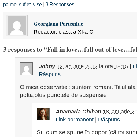
palme
,
suflet
,
vise
|
3 Responses
Georgiana Porușniuc
Redactor, clasa a XI-a C
3 responses to “Fall in love…fall out of love…fa
Johny
12 ianuarie 2012
la ora
18:15
|
L
Răspuns
O mica observatie : suntem romani. Titlul ala 
pofta,plus punctele de suspensie
Anamaria Ghiban
18 ianuarie 2
Link permanent
|
Răspuns
Știi cum se spune în popor (că tot su