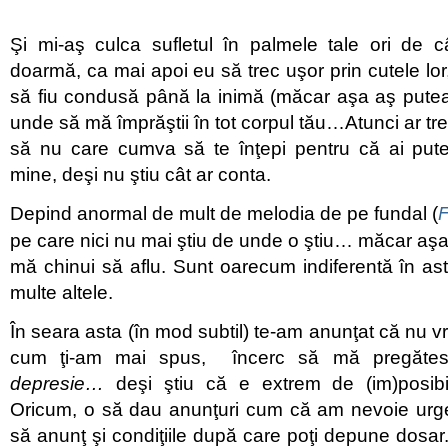
Şi mi-aş culca sufletul în palmele tale ori de c
doarmă, ca mai apoi eu să trec uşor prin cutele lor
să fiu condusă până la inimă (măcar aşa aş putea
unde să mă împrăştii în tot corpul tău…Atunci ar tre
să nu care cumva să te înţepi pentru că ai pute
mine, deşi nu ştiu cât ar conta.
Depind anormal de mult de melodia de pe fundal (
F
pe care nici nu mai ştiu de unde o ştiu… măcar aşa,
mă chinui să aflu. Sunt oarecum indiferentă în astfe
multe altele.
În seara asta (în mod subtil) te-am anunţat că nu v
cum ţi-am mai spus, încerc să mă pregăte
depresie…
deşi ştiu că e extrem de (im)posib
Oricum, o să dau anunţuri cum că am nevoie ur
să anunţ şi condiţiile după care poţi depune dosa