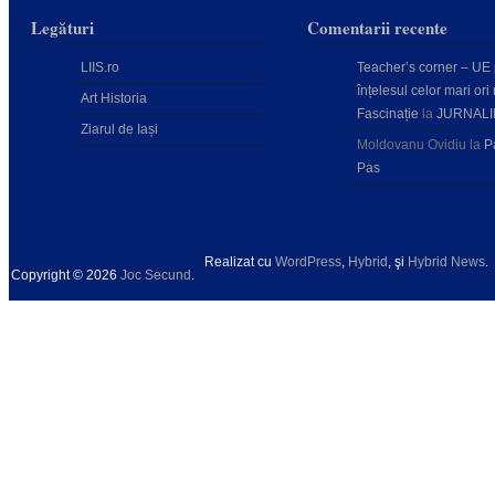
Legături
Comentarii recente
LIIS.ro
Teacher’s corner – UE
înțelesul celor mari ori 
Art Historia
Fascinație
la
JURNALI
Ziarul de Iași
Moldovanu Ovidiu
la
P
Pas
Realizat cu
WordPress
,
Hybrid
, şi
Hybrid News
.
Copyright © 2026
Joc Secund
.