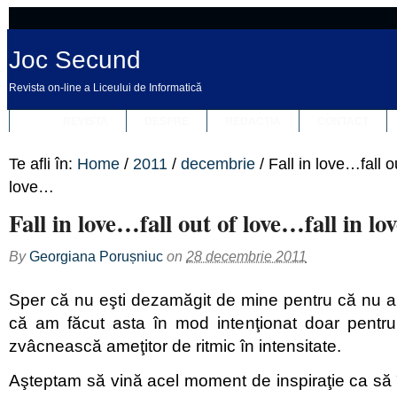
Joc Secund
Revista on-line a Liceului de Informatică
REVISTA
DESPRE
REDACȚIA
CONTACT
Te afli în:
Home
/
2011
/
decembrie
/
Fall in love…fall o
love…
Fall in love…fall out of love…fall in l
By
Georgiana Porușniuc
on
28 decembrie 2011
Sper că nu eşti dezamăgit de mine pentru că nu am
că am făcut asta în mod intenţionat doar pentru 
zvâcnească ameţitor de ritmic în intensitate.
Aşteptam să vină acel moment de inspiraţie ca să îţ