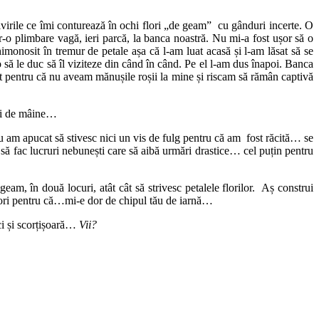
rivirile ce îmi conturează în ochi flori „de geam” cu gânduri incerte. O
r-o plimbare vagă, ieri parcă, la banca noastră. Nu mi-a fost ușor să o
monosit în tremur de petale așa că l-am luat acasă și l-am lăsat să se
o să le duc să îl viziteze din când în când. Pe el l-am dus înapoi. Banca
ecat pentru că nu aveam mănușile roșii la mine și riscam să rămân captivă
ții de mâine…
 Nu am apucat să stivesc nici un vis de fulg pentru că am fost răcită… se
să fac lucruri nebunești care să aibă urmări drastice… cel puțin pentru
m, în două locuri, atât cât să strivesc petalele florilor. Aș construi
uă ori pentru că…mi-e dor de chipul tău de iarnă…
ci și scorțișoară…
Vii?