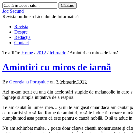
Joc Secund
Revista on-line a Liceului de Informatică
Revista
Despre
Redacția
Contact
Te afli în:
Home
/
2012
/
februarie
/
Amintiri cu miros de iarnă
Amintiri cu miros de iarnă
By
Georgiana Porușniuc
on
7 februarie 2012
Azi m-am trezit cu una din acele stări stupide de melancolie în care 
înghețe și simpla inițiativă de a respira.
Te-am căutat în lumea mea… și nu te-am găsit chiar dacă am căutat până
ca un artist și o să fac forme de amintiri, o să te induc în eroare mi
cumplit mod asta pentru că este pentru o cauză nobilă. O să te aduc în 
Nu am schimbat multe… poate doar câteva chestii monstruoase și câteva d