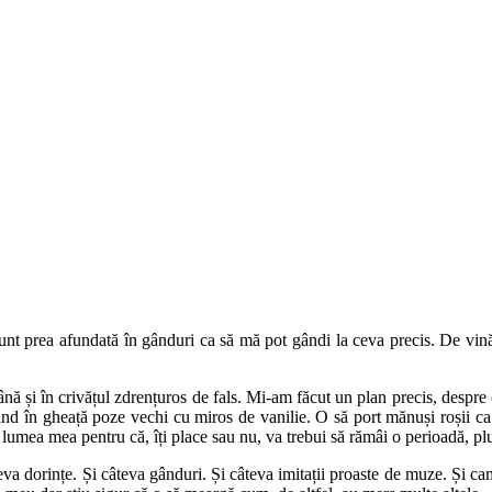
sunt prea afundată în gânduri ca să mă pot gândi la ceva precis. De vină
 și în crivățul zdrențuros de fals. Mi-am făcut un plan precis, despre ca
mând în gheață poze vechi cu miros de vanilie. O să port mănuși roșii ca
lumea mea pentru că, îți place sau nu, va trebui să rămâi o perioadă, plu
orințe. Și câteva gânduri. Și câteva imitații proaste de muze. Și cam at