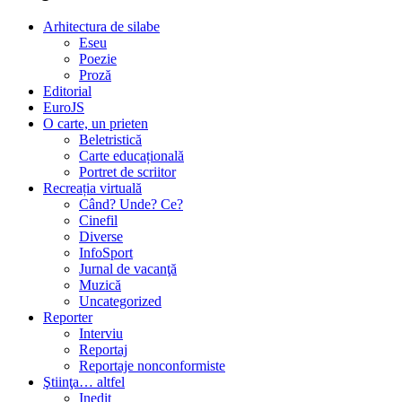
Arhitectura de silabe
Eseu
Poezie
Proză
Editorial
EuroJS
O carte, un prieten
Beletristică
Carte educațională
Portret de scriitor
Recreația virtuală
Când? Unde? Ce?
Cinefil
Diverse
InfoSport
Jurnal de vacanţă
Muzică
Uncategorized
Reporter
Interviu
Reportaj
Reportaje nonconformiste
Ştiinţa… altfel
Inedit