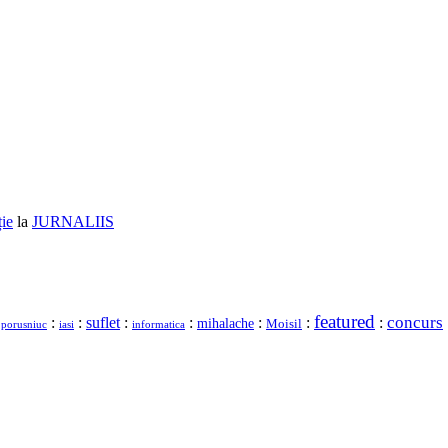
ție
la
JURNALIIS
featured
concurs
:
:
suflet
:
:
:
:
:
mihalache
Moisil
 porusniuc
iasi
informatica