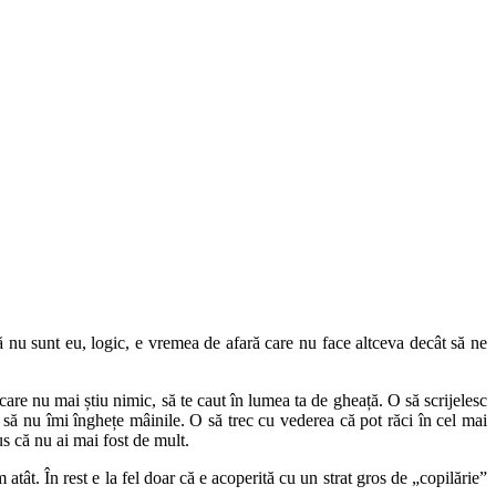
 nu sunt eu, logic, e vremea de afară care nu face altceva decât să ne
re nu mai știu nimic, să te caut în lumea ta de gheață. O să scrijelesc
 să nu îmi înghețe mâinile. O să trec cu vederea că pot răci în cel mai
s că nu ai mai fost de mult.
ât. În rest e la fel doar că e acoperită cu un strat gros de „copilărie”