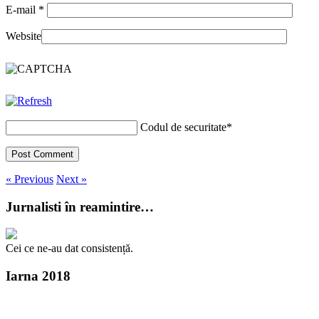
E-mail
*
Website
Codul de securitate
*
« Previous
Next »
Jurnalisti în reamintire…
Cei ce ne-au dat consistență.
Iarna 2018