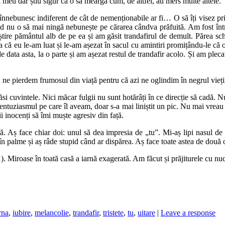
 meu dar știu sigur că o să meargă cum, de altfel, au mers multe altele.
ă înnebunesc indiferent de cât de nemenționabile ar fi… O să îți visez p
 când nu o să mai ningă nebunește pe cărarea cândva prăfuită. Am fost înt
re pământul alb de pe ea și am găsit trandafirul de demult. Părea schi
a că eu le-am luat și le-am așezat în sacul cu amintiri promițându-le că 
de data asta, la o parte și am așezat restul de trandafir acolo. Și am pl
: ne pierdem frumosul din viață pentru că azi ne oglindim în negrul vie
ăsi cuvintele. Nici măcar fulgii nu sunt hotărâți în ce direcție să cadă.
ntuziasmul pe care îl aveam, doar s-a mai liniștit un pic. Nu mai vreau 
i inocenți să îmi muște agresiv din față.
ș face chiar doi: unul să dea impresia de „tu”. Mi-aș lipi nasul de gea
i în palme și aș râde stupid când ar dispărea. Aș face toate astea de do
). Miroase în toată casă a iarnă exagerată. Am făcut și prăjiturele cu nu
rna
,
iubire
,
melancolie
,
trandafir
,
tristete
,
tu
,
uitare
|
Leave a response