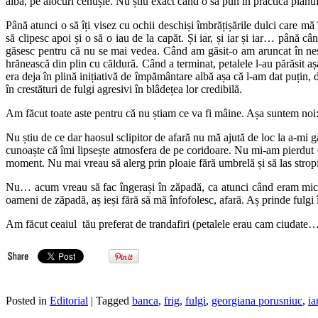
albă, pe alocuri cenușie. Nu știu exact când o să pun în practică planul
Până atunci o să îți visez cu ochii deschiși îmbrățișările dulci care m
să clipesc apoi și o să o iau de la capăt. Și iar, și iar și iar… până
găsesc pentru că nu se mai vedea. Când am găsit-o am aruncat în nești
hrănească din plin cu căldură. Când a terminat, petalele l-au părăsit aș
era deja în plină inițiativă de împământare albă așa că l-am dat puțin, 
în crestături de fulgi agresivi în blâdețea lor credibilă.
Am făcut toate aste pentru că nu știam ce va fi mâine. Așa suntem noi
Nu știu de ce dar haosul sclipitor de afară nu mă ajută de loc la a-mi g
cunoaște că îmi lipsește atmosfera de pe coridoare. Nu mi-am pierdut e
moment. Nu mai vreau să alerg prin ploaie fără umbrelă și să las stropi
Nu… acum vreau să fac îngerași în zăpadă, ca atunci când eram mică. A
oameni de zăpadă, aș ieși fără să mă înfofolesc, afară. Aș prinde fulg
Am făcut ceaiul tău preferat de trandafiri (petalele erau cam ciudate…
Posted in
Editorial
| Tagged
banca
,
frig
,
fulgi
,
georgiana porusniuc
,
ia