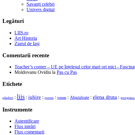
Savanți celebri
Univers digital
Legături
LIIS.ro
Art Historia
Ziarul de Iași
Comentarii recente
Teacher’s corner – UE pe înțelesul celor mari ori mici - Fascina
Moldovanu Ovidiu
la
Pas cu Pas
Etichete
liis
elena druta
iubire
:
:
:
:
:
:
:
Abuzuloaie
roman
gânduri
georgiana
poezie
Instrumente
Autentificare
Flux intrări
Flux comentarii