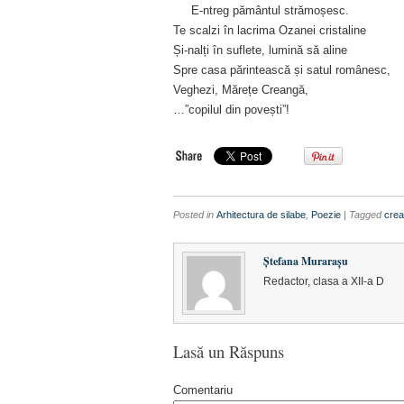
E-ntreg pământul strămoșesc.
Te scalzi în lacrima Ozanei cristaline
Și-nalți în suflete, lumină să aline
Spre casa părintească și satul românesc,
Veghezi, Mărețe Creangă,
…”copilul din povești”!
Posted in
Arhitectura de silabe
,
Poezie
| Tagged
cre
Ștefana Murarașu
Redactor, clasa a XII-a D
Lasă un Răspuns
Comentariu