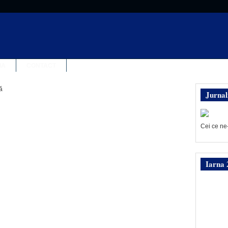
IA
CONTACT
ă
Jurnal
Cei ce ne
Iarna 