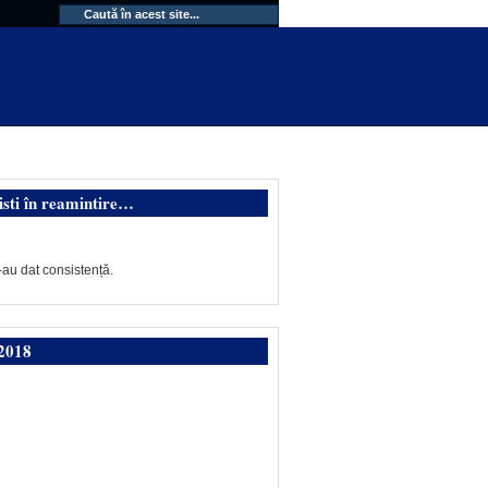
isti în reamintire…
-au dat consistență.
2018