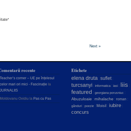
itate
*
Next »
Comentarii recente
Etichete
elena druta
suflet
Teacher’s corner – UE pe înțelesul
:
:
liis
celor mari ori mici - Fascinație
la
turcsanyi
:
:
:
:
informatica
iasi
JURNALIIS
featured
:
:
georgiana porusniuc
Moldovanu Ovidiu
la
Pas cu Pas
Abuzuloaie
mihalache
:
:
roman
:
iubire
Moisil
:
:
:
:
gânduri
poezie
concurs