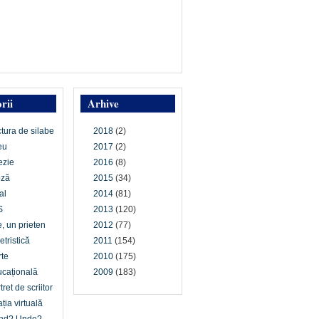
rii
Arhive
ctura de silabe
2018
(2)
eu
2017
(2)
ezie
2016
(8)
oză
2015
(34)
al
2014
(81)
S
2013
(120)
e, un prieten
2012
(77)
etristică
2011
(154)
te
2010
(175)
cațională
2009
(183)
tret de scriitor
ția virtuală