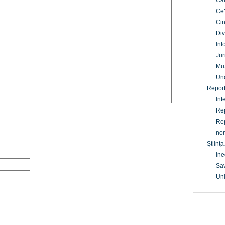
Câ
Ce
Cin
Div
Inf
Jur
Mu
Un
Report
Int
Rep
Rep
non
Ştiinţa
Ine
Sav
Uni