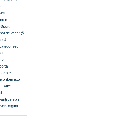
nd? Unde?
?
efil
erse
oSport
nal de vacanţă
zică
categorized
er
erviu
ortaj
ortaje
conformiste
… altfel
dit
anți celebri
vers digital