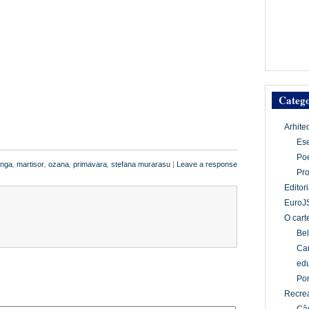
Catego
Arhite
Es
Po
anga
,
martisor
,
ozana
,
primavara
,
stefana murarasu
|
Leave a response
Pr
Editori
EuroJ
O cart
Bel
Car
edu
Por
Recrea