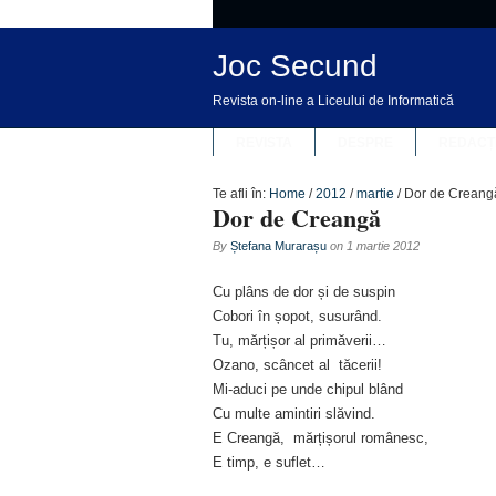
Joc Secund
Revista on-line a Liceului de Informatică
REVISTA
DESPRE
REDACȚ
Te afli în:
Home
/
2012
/
martie
/
Dor de Creang
Dor de Creangă
By
Ștefana Murarașu
on
1 martie 2012
Cu plâns de dor și de suspin
Cobori în șopot, susurând.
Tu, mărțișor al primăverii…
Ozano, scâncet al tăcerii!
Mi-aduci pe unde chipul blând
Cu multe amintiri slăvind.
E Creangă, mărțișorul românesc,
E timp, e suflet…