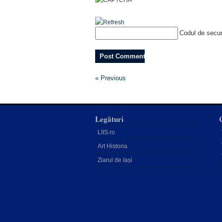
Codul de secur
« Previous
Legături
LIIS.ro
Art Historia
Ziarul de Iași