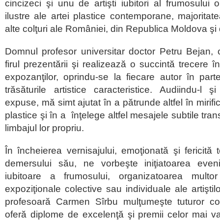
cincizeci şi unu de artişti iubitori al frumosulu
ilustre ale artei plastice contemporane, majoritate
alte colţuri ale României, din Republica Moldova şi 
Domnul profesor universitar doctor Petru Bejan, cr
firul prezentării şi realizează o succintă trecere 
expozanţilor, oprindu-se la fiecare autor în parte
trăsăturile artistice caracteristice. Audiindu-l ş
expuse, mă simt ajutat în a pătrunde altfel în miri
plastice şi în a înţelege altfel mesajele subtile tran
limbajul lor propriu.
În încheierea vernisajului, emoţionată şi fericită 
demersului său, ne vorbeşte iniţiatoarea even
iubitoare a frumosului, organizatoarea multo
expoziţionale colective sau individuale ale artişti
profesoară Carmen Sîrbu mulţumeşte tuturor cola
oferă diplome de excelenţă şi premii celor mai valo