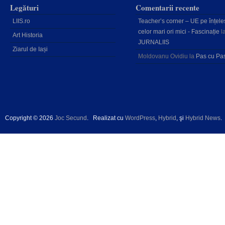
Legături
Comentarii recente
LIIS.ro
Teacher’s corner – UE pe înțele
celor mari ori mici - Fascinație
l
Art Historia
JURNALIIS
Ziarul de Iași
Moldovanu Ovidiu
la
Pas cu Pa
Copyright © 2026
Joc Secund
.
Realizat cu
WordPress
,
Hybrid
, şi
Hybrid News
.