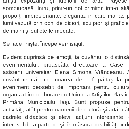
artişti expozanţi şi iubitorii de artă. Păşes
somptuoasă. Intru, printr-un hol primitor, într-o a
proporţii impresionante, elegantă, în care mă las p
lumi vazută prin ochi de pictori, sculptori şi grafici
de mâini şi suflete fermecate.
Se face linişte. Începe vernisajul.
Evident cuprinsă de emoţii, ia cuvântul o disti
evenimentului, proaspăta directoare a Casei C
asistent universitar Elena Simona Vrânceanu. Af
cuvântare că am onoarea de a fi părtaş la pr
eveniment deosebit de important pentru cultur
organizat în colaborare cu Uniunea Artiştilor Plasti
Primăria Municipiului Iaşi. Sunt propuse pentru
activităţi, atât pentru oamenii de cultură şi artă, câ
cadrele didactice şi elevi, acţiuni interesante,
interesul de a participa şi, în măsura posibilităţilor 