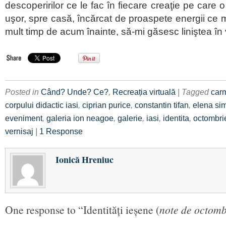
descoperirilor ce le fac în fiecare creaţie pe care 
uşor, spre casă, încărcat de proaspete energii ce m
mult timp de acum înainte, să-mi găsesc liniştea în 
Posted in
Când? Unde? Ce?
,
Recreația virtuală
| Tagged
car
corpului didactic iasi
,
ciprian purice
,
constantin tifan
,
elena si
eveniment
,
galeria ion neagoe
,
galerie
,
iasi
,
identita
,
octombri
vernisaj
|
1 Response
Ionică Hreniuc
One response to “Identități ieșene (
note de octomb