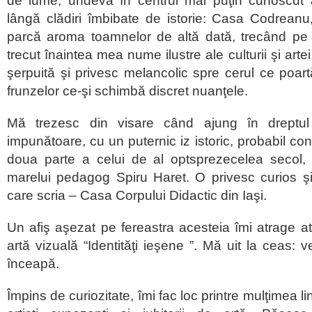
de lume, undeva în centrul mai puţin cunoscut a
lângă clădiri îmbibate de istorie: Casa Codreanu
parcă aroma toamnelor de altă dată, trecând p
trecut înaintea mea nume ilustre ale culturii şi artei
şerpuită şi privesc melancolic spre cerul ce poa
frunzelor ce-şi schimbă discret nuanţele.
Mă trezesc din visare când ajung în dreptul u
impunătoare, cu un puternic iz istoric, probabil co
doua parte a celui de al optsprezecelea secol, s
marelui pedagog Spiru Haret. O privesc curios ş
care scria – Casa Corpului Didactic din Iaşi.
Un afiş aşezat pe fereastra acesteia îmi atrage at
artă vizuală “Identităţi ieşene ”. Mă uit la ceas: v
înceapă.
Împins de curiozitate, îmi fac loc printre mulţimea li