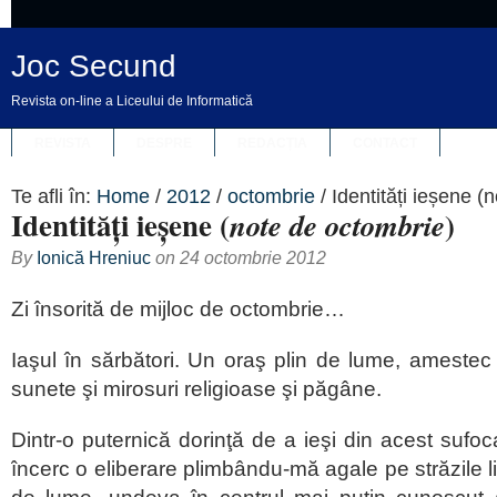
Joc Secund
Revista on-line a Liceului de Informatică
REVISTA
DESPRE
REDACȚIA
CONTACT
Te afli în:
Home
/
2012
/
octombrie
/
Identități ieșene (
Identități ieșene (
)
note de octombrie
By
Ionică Hreniuc
on
24 octombrie 2012
Zi însorită de mijloc de octombrie…
Iaşul în sărbători. Un oraş plin de lume, amestec c
sunete şi mirosuri religioase şi păgâne.
Dintr-o puternică dorinţă de a ieşi din acest sufoc
încerc o eliberare plimbându-mă agale pe străzile lin