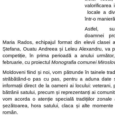
valorificarea 
locale a dive
într-o manieră
Astfel, s
doamnei pro
Maria Rados, echipajul format din elevii clasei
Ștefana, Ouatu Andreea și Leleu Alexandru, va pa
competiție, în prima perioadă a anului următ
februarie, cu proiectul
Monografia comunei Miroslov
Moldoveni fiind și noi, vom pătrunde în tainele tradi
străbătând-o pas cu pas, pentru a aduna date 
informații direct de la oameni ai locului: veterani, p
bătrânii satului, precum și reprezentanți ai comuni
vom acorda o atenție specială tradițiilor zonale
șezătoarea, hora satului, claca și alte momente 
român.