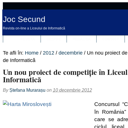
Joc Secund
Revista on-line a Liceului de Informatică
REVISTA
DESPRE
REDACȚIA
CONTACT
Te afli în:
Home
/
2012
/
decembrie
/
Un nou proiect de 
de Informatică
Un nou proiect de competiție în Liceul
Informatică
By
Ștefana Murarașu
on
10 decembrie 2012
Concursul “Cu
în România” 
care se adre
ciclul lice