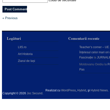
Codul de securitate
*
« Previous
Legături
Comentarii recente
LIIS.ro
Teacher’s corner – UE
înțelesul celor mari ori 
Art Historia
Fascinație
la
JURNALI
Ziarul de Iași
Moldovanu Ovidiu
la
P
Pas
Realizat cu
WordPress
,
Hybrid
, şi
Hybrid News
.
Copyright © 2026
Joc Secund
.