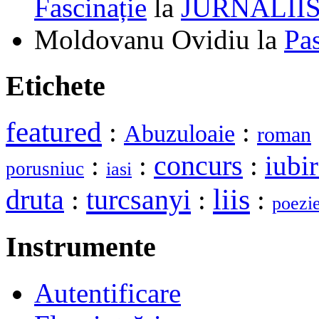
Fascinație
la
JURNALII
Moldovanu Ovidiu
la
Pa
Etichete
featured
:
:
Abuzuloaie
roman
:
:
concurs
:
iubi
porusniuc
iasi
liis
druta
turcsanyi
:
:
:
poezi
Instrumente
Autentificare