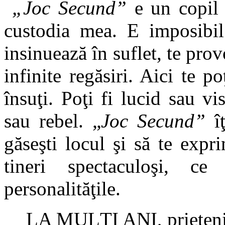
„Joc Secund”
e un copil 
custodia mea. E imposibil
insinuează în suflet, te prov
infinite regăsiri. Aici te p
însuţi. Poţi fi lucid sau vi
sau rebel. „
Joc Secund”
îţ
găseşti locul şi să te expr
tineri spectaculoşi, ce
personalităţile.
LA MULŢI ANI, prieten