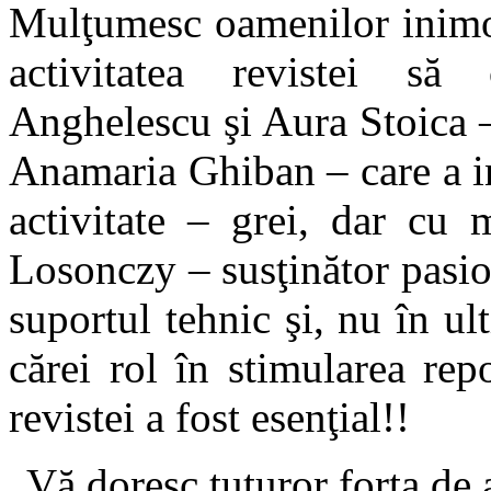
Mulţumesc oamenilor inimoşi
activitatea revistei să
Anghelescu şi Aura Stoica – 
Anamaria Ghiban – care a in
activitate – grei, dar cu 
Losonczy – susţinător pasion
suportul tehnic şi, nu în ul
cărei rol în stimularea repo
revistei a fost esenţial!!
Vă doresc tuturor forţa de a