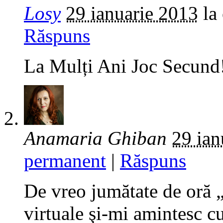
Losy
29 ianuarie 2013
la
Răspuns
La Mulți Ani Joc Secund
Anamaria Ghiban
29 ian
permanent
|
Răspuns
De vreo jumătate de oră „
virtuale şi-mi amintesc cu