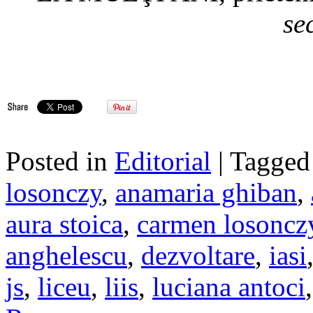
se
Posted in
Editorial
| Tagge
losonczy
,
anamaria ghiban
,
aura stoica
,
carmen losoncz
anghelescu
,
dezvoltare
,
iasi
js
,
liceu
,
liis
,
luciana antoci