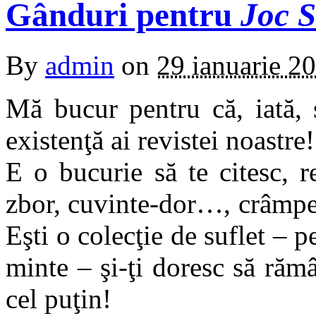
Gânduri pentru
Joc 
By
admin
on
29 ianuarie 2
Mă bucur pentru că, iată, 
existenţă ai revistei noastre!
E o bucurie să te citesc, r
zbor, cuvinte-dor…, crâmpei
Eşti o colecţie de suflet – p
minte – şi-ţi doresc să rămâ
cel puţin!