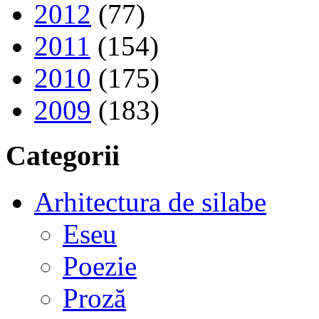
2012
(77)
2011
(154)
2010
(175)
2009
(183)
Categorii
Arhitectura de silabe
Eseu
Poezie
Proză