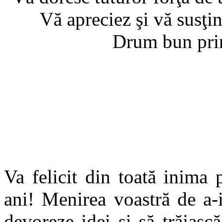
Vă apreciez şi vă susţin
Drum bun prin
Va felicit din toată inima p
ani! Menirea voastră de a-i 
devoreze idei şi să trăiască