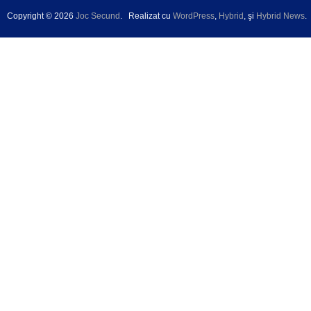
Copyright © 2026
Joc Secund
.
Realizat cu
WordPress
,
Hybrid
, şi
Hybrid News
.