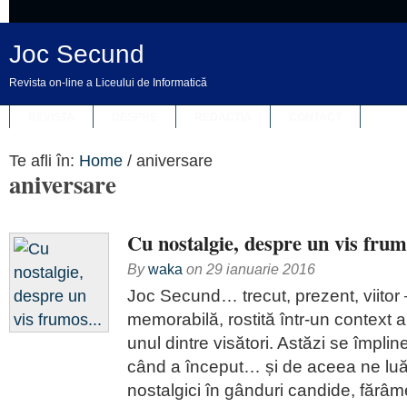
Joc Secund
Revista on-line a Liceului de Informatică
REVISTA
DESPRE
REDACȚIA
CONTACT
Te afli în:
Home
/
aniversare
aniversare
Cu nostalgie, despre un vis fr
By
waka
on
29 ianuarie 2016
Joc Secund… trecut, prezent, viitor 
memorabilă, rostită într-un context 
unul dintre visători. Astăzi se împli
când a început… și de aceea ne luă
nostalgici în gânduri candide, fărâme