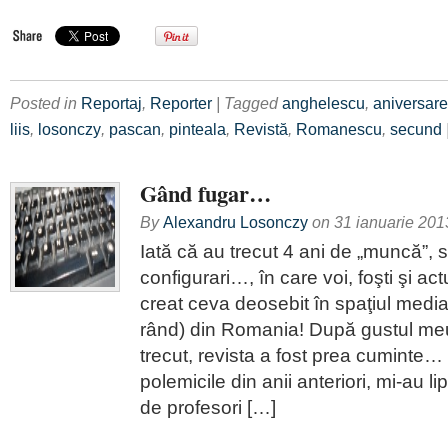
Posted in
Reportaj
,
Reporter
| Tagged
anghelescu
,
aniversare
liis
,
losonczy
,
pascan
,
pinteala
,
Revistă
,
Romanescu
,
secund
Gând fugar…
By
Alexandru Losonczy
on
31 ianuarie 201
Iată că au trecut 4 ani de „muncă”, sc
configurari…, în care voi, foşti şi actu
creat ceva deosebit în spaţiul media 
rând) din Romania! După gustul meu
trecut, revista a fost prea cuminte… 
polemicile din anii anteriori, mi-au lip
de profesori […]