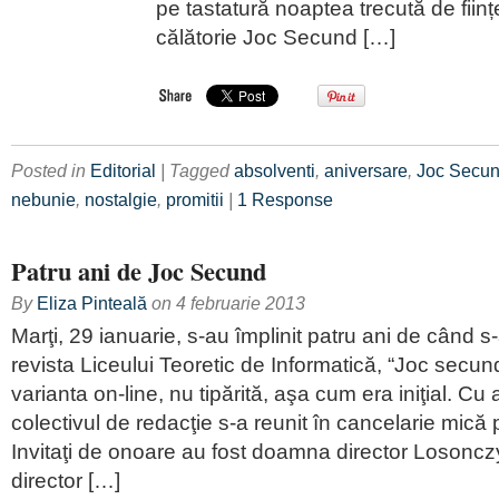
pe tastatură noaptea trecută de ființ
călătorie Joc Secund […]
Posted in
Editorial
| Tagged
absolventi
,
aniversare
,
Joc Secu
nebunie
,
nostalgie
,
promitii
|
1 Response
Patru ani de Joc Secund
By
Eliza Pinteală
on
4 februarie 2013
Marţi, 29 ianuarie, s-au împlinit patru ani de când s
revista Liceului Teoretic de Informatică, “Joc secu
varianta on-line, nu tipărită, aşa cum era iniţial. Cu
colectivul de redacţie s-a reunit în cancelarie mică 
Invitaţi de onoare au fost doamna director Loson
director […]