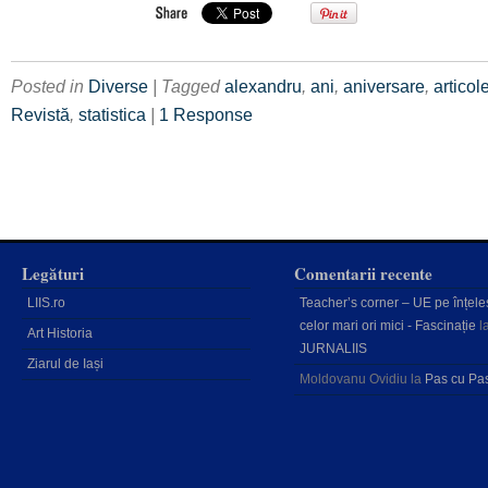
Posted in
Diverse
| Tagged
alexandru
,
ani
,
aniversare
,
articol
Revistă
,
statistica
|
1 Response
Legături
Comentarii recente
LIIS.ro
Teacher’s corner – UE pe înțele
celor mari ori mici - Fascinație
l
Art Historia
JURNALIIS
Ziarul de Iași
Moldovanu Ovidiu
la
Pas cu Pa