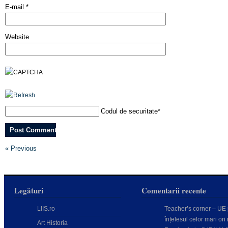
E-mail
*
Website
Codul de securitate
*
« Previous
Legături
Comentarii recente
LIIS.ro
Teacher’s corner – UE
înțelesul celor mari ori 
Art Historia