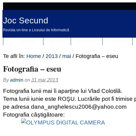
Joc Secund
Revista on-line a Liceului de Informatică
REVISTA
DESPRE
REDACȚIA
CONTACT
Te afli în:
Home
/
2013
/
mai
/
Fotografia – eseu
Fotografia – eseu
By
admin
on
31 mai 2013
Fotografia lunii mai îi aparţine lui Vlad Colotilă.
Tema lunii iunie este ROŞU. Lucrările pot fi trimise
pe adresa dana_anghelescu2006@yahoo.com
Fotografia câştigătoare: