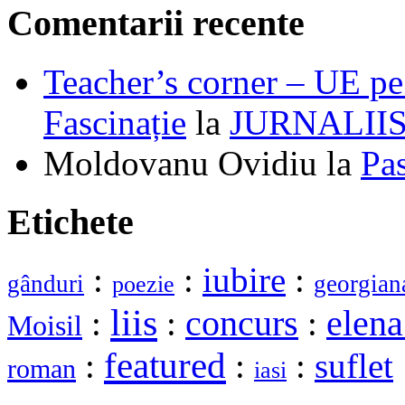
Comentarii recente
Teacher’s corner – UE pe 
Fascinație
la
JURNALII
Moldovanu Ovidiu
la
Pa
Etichete
:
:
iubire
:
gânduri
georgian
poezie
liis
elena
:
:
concurs
:
Moisil
featured
:
:
:
suflet
roman
iasi