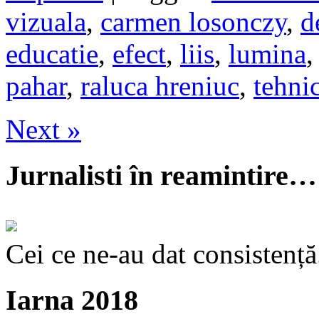
vizuala
,
carmen losonczy
,
d
educatie
,
efect
,
liis
,
lumina
pahar
,
raluca hreniuc
,
tehni
Next »
Jurnalisti în reamintire…
Cei ce ne-au dat consistență
Iarna 2018