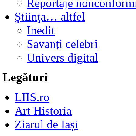
Reportaje nonconformi
Ştiinţa… altfel
Inedit
Savanți celebri
Univers digital
Legături
LIIS.ro
Art Historia
Ziarul de Iași