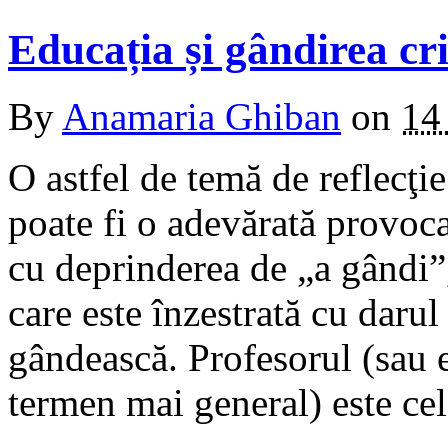
Educația și gândirea cri
By
Anamaria Ghiban
on
14
O astfel de temă de reflecţie
poate fi o adevărată provoca
cu deprinderea de „a gândi”,
care este înzestrată cu darul
gândească. Profesorul (sau e
termen mai general) este ce