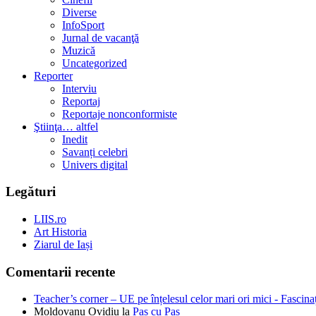
Diverse
InfoSport
Jurnal de vacanţă
Muzică
Uncategorized
Reporter
Interviu
Reportaj
Reportaje nonconformiste
Ştiinţa… altfel
Inedit
Savanți celebri
Univers digital
Legături
LIIS.ro
Art Historia
Ziarul de Iași
Comentarii recente
Teacher’s corner – UE pe înțelesul celor mari ori mici - Fascina
Moldovanu Ovidiu
la
Pas cu Pas