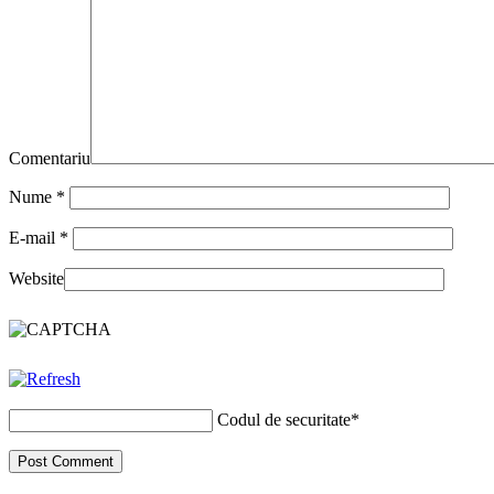
Comentariu
Nume
*
E-mail
*
Website
Codul de securitate
*