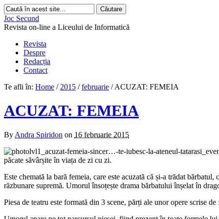
Joc Secund
Revista on-line a Liceului de Informatică
Revista
Despre
Redacția
Contact
Te afli în:
Home
/
2015
/
februarie
/
ACUZAT: FEMEIA
ACUZAT: FEMEIA
By
Andra Spiridon
on
16 februarie 2015
păcate săvârșite în viața de zi cu zi.
Este chemată la bară femeia, care este acuzată că și-a trădat bărbatul, că
răzbunare supremă. Umorul însoțește drama bărbatului înșelat în dragost
Piesa de teatru este formată din 3 scene, părți ale unor opere scrise
Umorul apare pe tot parcursul piesei, fiind prezent în toate formele lu