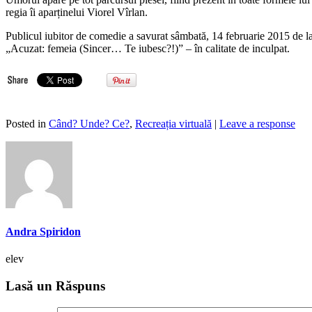
regia îi aparținelui Viorel Vîrlan.
Publicul iubitor de comedie a savurat sâmbată, 14 februarie 2015 de la o
„Acuzat: femeia (Sincer… Te iubesc?!)” – în calitate de inculpat.
Posted in
Când? Unde? Ce?
,
Recreația virtuală
|
Leave a response
Andra Spiridon
elev
Lasă un Răspuns