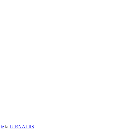
ție
la
JURNALIIS