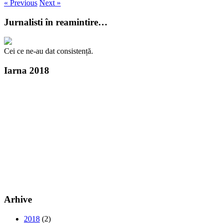
« Previous
Next »
Jurnalisti în reamintire…
Cei ce ne-au dat consistență.
Iarna 2018
Arhive
2018
(2)