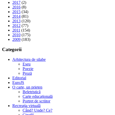
2017
(2)
2016
(8)
2015
(34)
2014
(81)
2013
(120)
2012
(77)
2011
(154)
2010
(175)
2009
(183)
Categorii
Arhitectura de silabe
Eseu
Poezie
Proză
Editorial
EuroJS
O carte, un prieten
Beletristică
Carte educațională
Portret de scriitor
Recreația virtuală
Când? Unde? Ce?
Cinefil