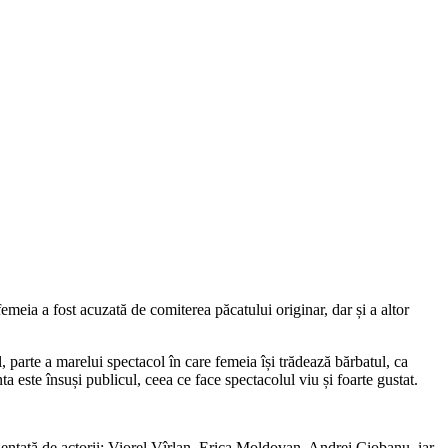
emeia a fost acuzată de comiterea păcatului originar, dar și a altor
l, parte a marelui spectacol în care femeia își trădează bărbatul, ca
 este însuși publicul, ceea ce face spectacolul viu și foarte gustat.
ezentată de actorii: Viorel Vîrlan, Erica Moldovan, Andrei Ciobanu, iar