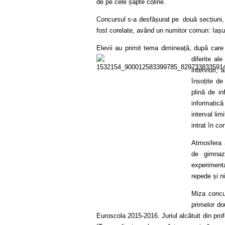
de pe cele șapte coline.
Concursul s-a desfășurat pe două secțiuni, 
fost corelate, având un numitor comun: Iașul
Elevii au primit tema dimineață, după care
diferite al
interviuri,
însoțite de
plină de in
informatic
interval lim
intrat în co
Atmosfera a
de gimnaz
experiment
repede și ni
Miza concur
primelor dou
Euroscola 2015-2016. Juriul alcătuit din profe