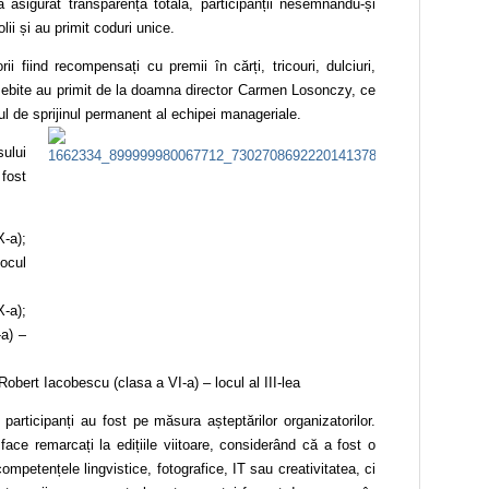
 asigurat transparența totală, participanții nesemnându-și
lii și au primit coduri unice.
i fiind recompensați cu premii în cărți, tricouri, dulciuri,
sebite au primit de la doamna director Carmen Losonczy, ce
ul de sprijinul permanent al echipei manageriale.
ului
fost
-a);
locul
-a);
a) –
obert Iacobescu (clasa a VI-a) – locul al III-lea
participanți au fost pe măsura așteptărilor organizatorilor.
face remarcați la edițiile viitoare, considerând că a fost o
competențele lingvistice, fotografice, IT sau creativitatea, ci