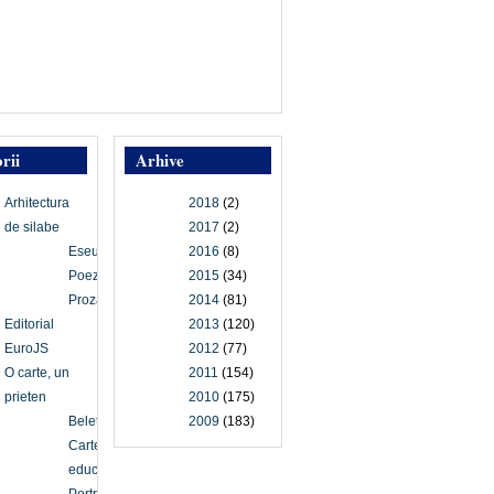
rii
Arhive
Arhitectura
2018
(2)
de silabe
2017
(2)
Eseu
2016
(8)
Poezie
2015
(34)
Proză
2014
(81)
Editorial
2013
(120)
EuroJS
2012
(77)
O carte, un
2011
(154)
prieten
2010
(175)
Beletristică
2009
(183)
Carte
educațională