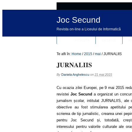
Joc Secund
Revista on-line a Liceului de Informatică
REVISTA
DESPRE
R
Te afli în:
Home
/
2015
/
mai
/
JURNALIIS
JURNALIIS
By
Daniela Anghelescu
on
21 mai 2015
Cu ocazia zilei Europei, pe 9 mai 2015 red
revistei
Joc Secund
a organizat un concur
jurnalism școlar, intitulat JURNALIIS, ale 
obiective au fost stimularea apetitului pe
scrierea de tip jurnalistic, crearea unei pepi
pentru Joc Secund și, totodată, creșt
interesului pentru valorile culturale ale ora