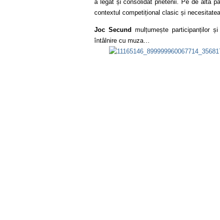
a legat și consolidat prietenii. Pe de altă 
contextul competițional clasic și necesitatea 
Joc Secund
mulțumește participanților și
întâlnire cu muza…