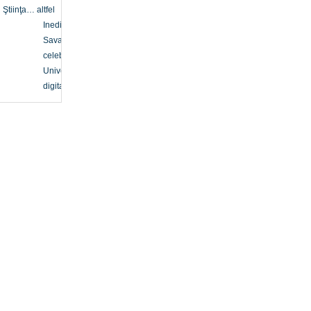
Ştiinţa… altfel
Inedit
Savanți
celebri
Univers
digital