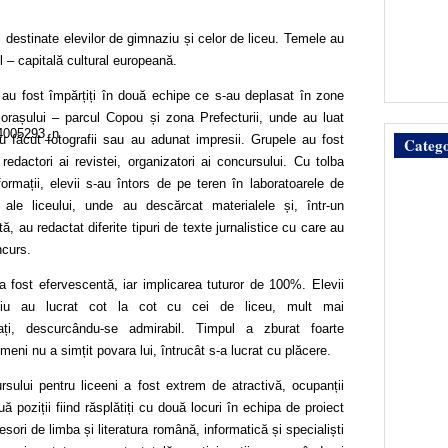
destinate elevilor de gimnaziu și celor de liceu. Temele au
 – capitală cultural europeană.
 au fost împărțiți în două echipe ce s-au deplasat în zone
e orașului – parcul Copou și zona Prefe
cturii, unde au luat
 au făcut fotografii sau au adunat impresii. Grupele au fost
Catego
 redactori ai revistei, organizatori ai concursului. Cu tolba
formații, elevii s-au întors de pe teren în laboratoarele de
ă ale liceului, unde au descărcat materialele și, într-un
ită, au redactat diferite tipuri de texte jurnalistice cu care au
ncurs.
 fost efervescentă, iar implicarea tuturor de 100%. Elevii
iu au lucrat cot la cot cu cei de liceu, mult mai
ați, descurcându-se admirabil. Timpul a zburat foarte
meni nu a simțit povara lui, întrucât s-a lucrat cu plăcere.
sului pentru liceeni a fost extrem de atractivă, ocupanții
ă poziții fiind răsplătiți cu două locuri în echipa de proiect
sori de limba și literatura română, informatică și specialiști