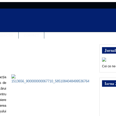
EDACȚIA
CONTACT
Jurnal
Cei ce ne
acția
Iarna 
s de
cărui
ntru
niere
erea
șului