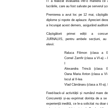
IT a realizat evaluarea într-o manieră ce a
lucrările, care au fost salvate pe serverul șco
Premierea a avut loc pe 12 mai, câștigători
diplome și ropote de aplauze. Aprecieri deo
a încurajat acest demers, asigurând auditori
Câștigătorii primei ediții a concurs
JURNALIIS, pentru ambele secțiuni, au 
elevii:
Raluca Filimon (clasa a IX
Cornel Zamfir (clasa a VI-a) – 
I
Alexandra Trincă (clasa IX
Oana Maria Anton (clasa a VI-
locul al II-lea
Vlad Cămănaru (clasa a XI-a); R
Feed-back-ul activității și numărul mare de 
Concurenții și-au exprimat dorința de a se 
experiență inedită, ce le-a solicitat nu doar 