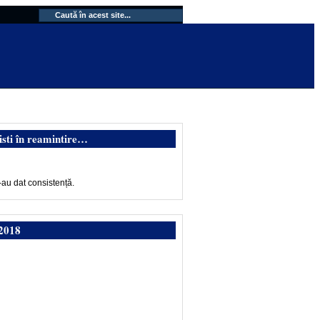
isti în reamintire…
-au dat consistență.
2018