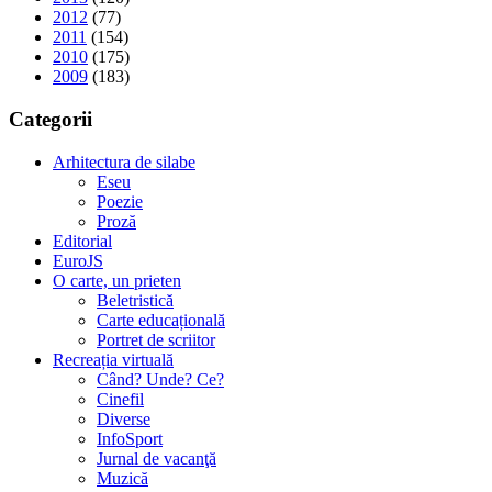
2012
(77)
2011
(154)
2010
(175)
2009
(183)
Categorii
Arhitectura de silabe
Eseu
Poezie
Proză
Editorial
EuroJS
O carte, un prieten
Beletristică
Carte educațională
Portret de scriitor
Recreația virtuală
Când? Unde? Ce?
Cinefil
Diverse
InfoSport
Jurnal de vacanţă
Muzică