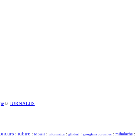
ție
la
JURNALIIS
oncurs
iubire
:
:
:
:
:
:
mihalache
Moisil
gânduri
georgiana porusniuc
informatica