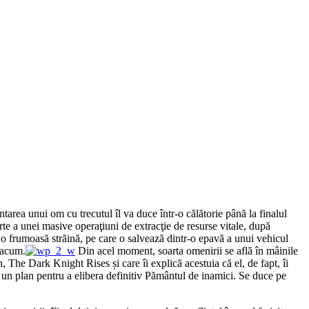
tarea unui om cu trecutul îl va duce într-o călătorie până la finalul
rte a unei masive operaţiuni de extracţie de resurse vitale, după
 o frumoasă străină, pe care o salvează dintr-o epavă a unui vehicul
 acum.
Din acel moment, soarta omenirii se află în mâinile
, The Dark Knight Rises și care îi explică acestuia că el, de fapt, îi
le un plan pentru a elibera definitiv Pământul de inamici. Se duce pe