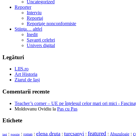
Uncategorized
Reporter
Interviu
Reportaj
Reportaje nonconformiste
Ştiinţa… altfel
Inedit
Savanți celebri
Univers digital
Legături
LIIS.ro
Art Historia
Ziarul de Iași
Comentarii recente
Teacher’s corner – UE pe înțelesul celor mari ori mici - Fascina
Moldovanu Ovidiu
la
Pas cu Pas
Etichete
featured
elena druta
turcsanyi
c
:
:
:
:
:
:
:
Abuzuloaie
roman
iasi
poezie