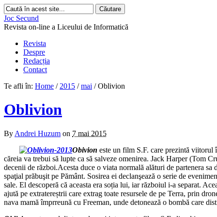
Joc Secund
Revista on-line a Liceului de Informatică
Revista
Despre
Redacția
Contact
Te afli în:
Home
/
2015
/
mai
/
Oblivion
Oblivion
By
Andrei Huzum
on
7 mai 2015
Obivion
este un film S.F. care prezintă viitorul
căreia va trebui să lupte ca să salveze omenirea. Jack Harper (Tom Crui
decenii de război.Acesta duce o viata normală alături de partenera sa d
spaţial prăbuşit pe Pământ. Sosirea ei declanşează o serie de eveniment
sale. El descoperă că aceasta era soția lui, iar războiul i-a separat. Ac
ajută pe extratereștrii care extrag toate resursele de pe Terra, prin dr
nava mamă împrreună cu Freeman, unde detonează o bombă care distruge 