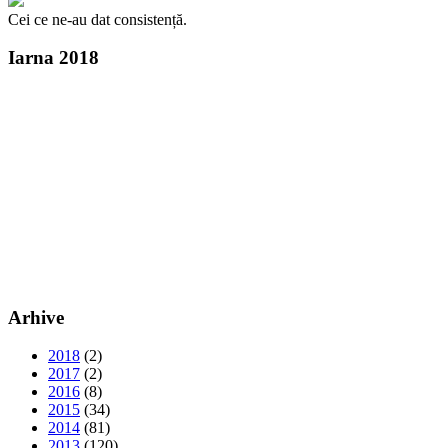
Cei ce ne-au dat consistență.
Iarna 2018
Arhive
2018
(2)
2017
(2)
2016
(8)
2015
(34)
2014
(81)
2013
(120)