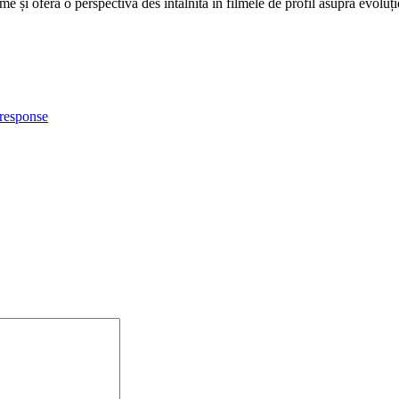
e și oferă o perspectivă des întâlnită în filmele de profil asupra evoluți
response