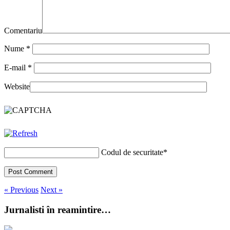
Comentariu
Nume
*
E-mail
*
Website
Codul de securitate
*
« Previous
Next »
Jurnalisti în reamintire…