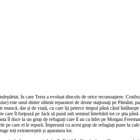
 îndepărtat, în care Terra a evoluat dincolo de orice recunoaştere. Confrun
se) este unul dintre ultimii reparatori de drone staţionaţi pe Pământ, pa
e muncă, dar și de viață, cu care își petrece timpul până când întâlneşte
e care îl forţează pe Jack să pună sub semnul întrebării tot ce ştia până
easta îl duce la un grup de refugiați care îl au ca lider pe Morgan Freeman
onele pe care el le repară. Împreună cu acest grup de refugiați pune la ca
toți extratereștrii și aparatura lor.