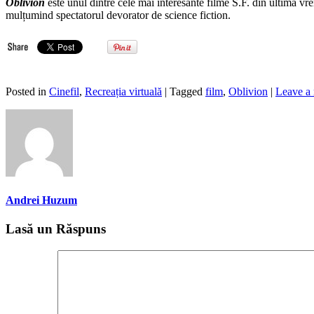
Oblivion
este unul dintre cele mai interesante filme S.F. din ultima vrem
mulțumind spectatorul devorator de science fiction.
Posted in
Cinefil
,
Recreația virtuală
| Tagged
film
,
Oblivion
|
Leave a 
Andrei Huzum
Lasă un Răspuns