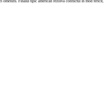
ei omenirii. Finalul tipic american rezolvă conflictul în mod fericit,