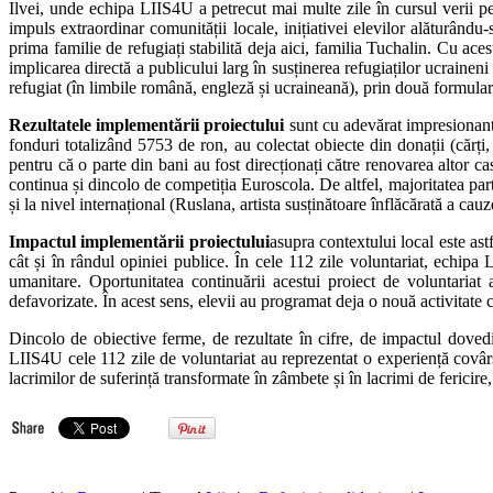
Ilvei, unde echipa LIIS4U a petrecut mai multe zile în cursul verii pe
impuls extraordinar comunității locale, inițiativei elevilor alăturân
prima familie de refugiați stabilită deja aici, familia Tuchalin. Cu aces
implicarea directă a publicului larg în susținerea refugiaților ucraineni 
refugiat (în limbile română, engleză și ucraineană), prin două formular
Rezultatele implementării proiectului
sunt cu adevărat impresionante.
fonduri totalizând 5753 de ron, au colectat obiecte din donații (cărți,
pentru că o parte din bani au fost direcționați către renovarea altor case
continua și dincolo de competiția Euroscola. De altfel, majoritatea part
și la nivel internațional (Ruslana, artista susținătoare înflăcărată a cauze
Impactul implementării proiectului
asupra contextului local este ast
cât și în rândul opiniei publice. În cele 112 zile voluntariat, echipa
umanitare. Oportunitatea continuării acestui proiect de voluntariat 
defavorizate. În acest sens, elevii au programat deja o nouă activitate
Dincolo de obiective ferme, de rezultate în cifre, de impactul doved
LIIS4U cele 112 zile de voluntariat au reprezentat o experiență covârș
lacrimilor de suferință transformate în zâmbete și în lacrimi de fericire,