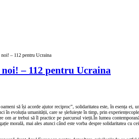
ă noi! – 112 pentru Ucraina
 noi! – 112 pentru Ucraina
oameni să își acorde ajutor reciproc”, solidaritatea este, în esența ei,
i în evoluția umanității, care se șlefuiește în timp, prin experiențecopleș
care om ar trebui să îl practice pe parcursul vieții.În lumea contemporan
ție morală, mai ales atunci când este vorba despre solidaritatea cu cei afl