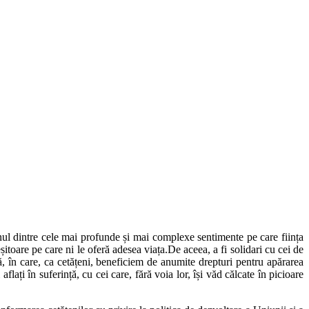
 unul dintre cele mai profunde și mai complexe sentimente pe care ființa
itoare pe care ni le oferă adesea viața.De aceea, a fi solidari cu cei de
ă, în care, ca cetățeni, beneficiem de anumite drepturi pentru apărarea
ați în suferință, cu cei care, fără voia lor, își văd călcate în picioare