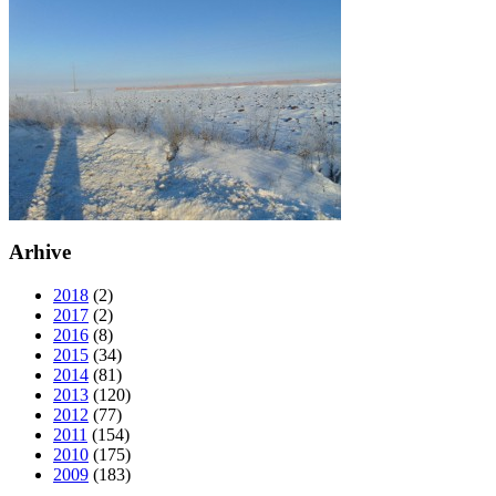
Arhive
2018
(2)
2017
(2)
2016
(8)
2015
(34)
2014
(81)
2013
(120)
2012
(77)
2011
(154)
2010
(175)
2009
(183)