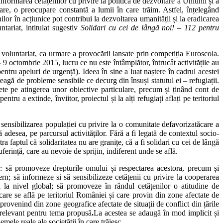
 informarea cetățenilor cu privire la politica de dezvoltare a Uniunii și a
pare, o preocupare constantă a lumii în care trăim. Astfel, înțelegând
nilor în acțiunice pot contribui la dezvoltarea umanității și la eradicarea
tariat, intitulat sugestiv
Solidari cu cei de lângă noi! – 112 pentru
 de voluntariat, ca urmare a provocării lansate prin competiția Euroscola.
 9 octombrie 2015, lucru ce nu este întâmplător, întrucât activitățile au
tru apeluri de urgență). Ideea în sine a luat naștere în cadrul acestei
reagă de probleme sensibile ce decurg din însuși statutul ei – refugiații.
crete pe atingerea unor obiective particulare, precum și ținând cont de
ntru a extinde, înviitor, proiectul și la alți refugiați aflați pe teritoriul
in sensibilizarea populației cu privire la o comunitate defavorizatăcare a
adesea, pe parcursul activităților. Fără a fi legată de contextul socio-
ra faptul că solidaritatea nu are granițe, că a fi solidari cu cei de lângă
uferință, care au nevoie de sprijin, indiferent unde se află.
d: să promoveze drepturile omului și respectarea acestora, precum și
ern; să informeze si să sensibilizeze cetățenii cu privire la cooperarea
i la nivel global; să promoveze în rândul cetățenilor o atitudine de
 care se află pe teritoriul României și care provin din zone afectate de
provenind din zone geografice afectate de situații de conflict din țările
j relevant pentru tema propusă
.
La acestea se adaugă în mod implicit și
lemele reale ale societății în care trăiesc.