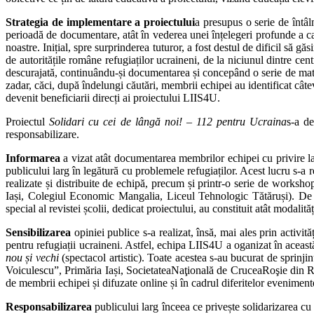
Strategia de implementare a proiectului
a presupus o serie de întâln
perioadă de documentare, atât în vederea unei înțelegeri profunde a cauz
noastre. Inițial, spre surprinderea tuturor, a fost destul de dificil să gă
de autoritățile române refugiaților ucraineni, de la niciunul dintre ce
descurajată, continuându-și documentarea și concepând o serie de materia
zadar, căci, după îndelungi căutări, membrii echipei au identificat cât
devenit beneficiarii direcți ai proiectului LIIS4U.
Proiectul
Solidari cu cei de lângă noi! – 112 pentru Ucraina
s-a de
responsabilizare.
Informarea
a vizat atât documentarea membrilor echipei cu privire la a
publicului larg în legătură cu problemele refugiaților. Acest lucru s-a re
realizate și distribuite de echipă, precum și printr-o serie de worksh
Iași, Colegiul Economic Mangalia, Liceul Tehnologic Tătăruși). D
special al revistei școlii, dedicat proiectului, au constituit atât modalită
Sensibilizarea
opiniei publice s-a realizat, însă, mai ales prin activi
pentru refugiații ucraineni. Astfel, echipa LIIS4U a oganizat în această
nou și vechi
(spectacol artistic). Toate acestea s-au bucurat de sprinji
Voiculescu”, Primăria Iași, SocietateaNaţională de CruceaRoşie din 
de membrii echipei și difuzate online și în cadrul diferitelor eveniment
Responsabilizarea
publicului larg înceea ce privește solidarizarea cu r