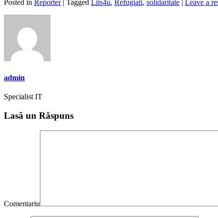
Posted in
Reporter
| Tagged
Liis4u
,
Refugiati
,
solidaritate
|
Leave a r
admin
Specialist IT
Lasă un Răspuns
Comentariu