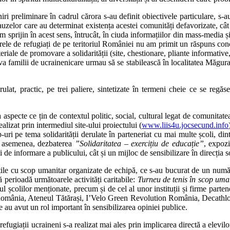
iri preliminare în cadrul cărora s-au definit obiectivele particulare, s-a
elor care au determinat existența acestei comunități defavorizate, cât și 
sim sprijin în acest sens, întrucât, în ciuda informațiilor din mass-media și 
ntrele de refugiați de pe teritoriul României nu am primit un răspuns conc
le de promovare a solidarității (site, chestionare, pliante informative, di
eva familii de ucrainenicare urmau să se stabilească în localitatea Măgura
rulat, practic, pe trei paliere, sintetizate în termeni cheie ce se regăs
specte ce țin de contextul politic, social, cultural legat de comunitatea 
alizat prin intermediul site-ului proiectului (
www.liis4u.jocsecund.info
op-uri pe tema solidarității derulate în parteneriat cu mai multe școli, 
e asemenea, dezbaterea
”Solidaritatea – exercițiu de educație”
, expozi
ți de informare a publicului, cât și un mijloc de sensibilizare în direcția so
tățile cu scop umanitar organizate de echipă, ce s-au bucurat de un numă
 perioadă următoarele activități caritabile:
Turneu de tenis în scop uma
nul școlilor menționate, precum și de cel al unor instituții și firme par
România, Ateneul Tătărași, I’Velo Green Revolution România, Decathlon,
e au avut un rol important în sensibilizarea opiniei publice.
efugiații ucraineni s-a realizat mai ales prin implicarea directă a elevilo