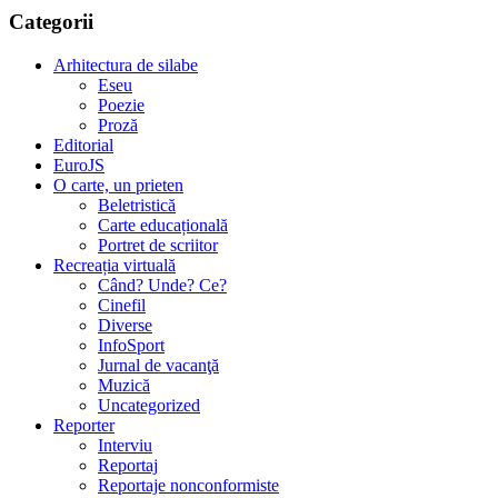
Categorii
Arhitectura de silabe
Eseu
Poezie
Proză
Editorial
EuroJS
O carte, un prieten
Beletristică
Carte educațională
Portret de scriitor
Recreația virtuală
Când? Unde? Ce?
Cinefil
Diverse
InfoSport
Jurnal de vacanţă
Muzică
Uncategorized
Reporter
Interviu
Reportaj
Reportaje nonconformiste