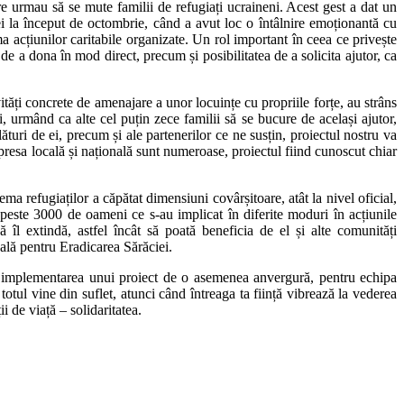
re urmau să se mute familii de refugiați ucraineni. Acest gest a dat un
ei la început de octombrie, când a avut loc o întâlnire emoționantă cu
rma acțiunilor caritabile organizate. Un rol important în ceea ce privește
a de a dona în mod direct, precum și posibilitatea de a solicita ajutor, ca
vități concrete de amenajare a unor locuințe cu propriile forțe, au strâns
i, urmând ca alte cel puțin zece familii să se bucure de același ajutor,
alături de ei, precum și ale partenerilor ce ne susțin, proiectul nostru va
 presa locală și națională sunt numeroase, proiectul fiind cunoscut chiar
ema refugiaților a căpătat dimensiuni covârșitoare, atât la nivel oficial,
e peste 3000 de oameni ce s-au implicat în diferite moduri în acțiunile
 îl extindă, astfel încât să poată beneficia de el și alte comunități
ală pentru Eradicarea Sărăciei.
 și implementarea unui proiect de o asemenea anvergură, pentru echipa
tul vine din suflet, atunci când întreaga ta ființă vibrează la vederea
i de viață – solidaritatea.