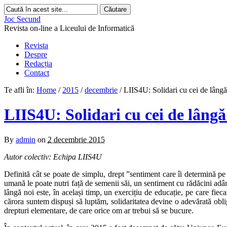
Joc Secund
Revista on-line a Liceului de Informatică
Revista
Despre
Redacția
Contact
Te afli în:
Home
/
2015
/
decembrie
/
LIIS4U: Solidari cu cei de lâng
LIIS4U: Solidari cu cei de lângă
By
admin
on
2 decembrie 2015
Autor colectiv: Echipa LIIS4U
Definită cât se poate de simplu, drept ”sentiment care îi determină pe 
umană le poate nutri față de semenii săi, un sentiment cu rădăcini adânc
lângă noi este, în același timp, un exercițiu de educație, pe care fie
cărora suntem dispuși să luptăm, solidaritatea devine o adevărată obliga
drepturi elementare, de care orice om ar trebui să se bucure.