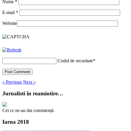
Nume
*
E-mail
*
Website
Codul de securitate
*
« Previous
Next »
Jurnalisti în reamintire…
Cei ce ne-au dat consistență.
Iarna 2018