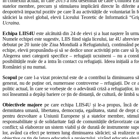
În contextul actual, în care 2015 a fost desemnat de către Uniunea E
statelor membre, precum și stimularea implicării directe în diferite 
deopotrivă impactul pozitiv pe care îl au activitățile de voluntariat în f
sărăciei la nivel global, elevii Liceului Teoretic de Informatică “Gr
Ucraina
.
Echipa LIIS4U
este alcătuită din 24 de elevi și a luat naștere în urm
Numele echipei este sugestiv, LIIS fiind sigla liceului, iar 4U abrevier
debutat pe 20 iunie (de Ziua Mondială a Refugiatului), continuând pe d
echipe, elevii propunându-și să se dedice unor activități prin care să îș
Alegerea unei categorii specifice – refugiații ucraineni – nu a consti
posibilitățile reale de a intra în contact cu refugiații. Ideea inițială a f
României și nu numai.
Scopul
pe care l-a vizat proiectul este de a contribui la diminuarea săr
generat, nu de puține ori, numeroase controverse – refugiații. De ce ac
politic actual, în care se vorbește de o adevărată criză a refugiaților, i
noi înseamnă a depăși bariere ce țin de distanță, de cultură, de limbă sau
Obiectivele majore
pe care echipa LIIS4U și le-a propus, încă de la
demnitatea umană, libertatea, democrația, egalitatea, statul de drept c
pentru dezvoltare a Uniunii Europene și a statelor membre, stimulân
responsabilitate și de solidaritate față de comunitățile defavorizate c
conflict; să elaboreze un sistem viabil și de durată de instrumente supo
lor, având ca efect pe termen lung diminuarea sărăciei; să realizeze 
obiective ce țin de latura educativă a proiectului, vizând educația elevilor