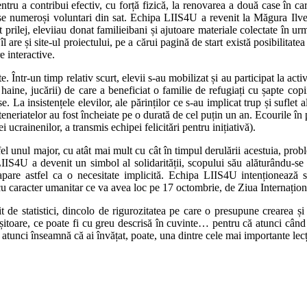
ntru a contribui efectiv, cu forță fizică, la renovarea a două case în ca
du-se numeroși voluntari din sat. Echipa LIIS4U a revenit la Măgura Ilv
t prilej, eleviiau donat familieibani și ajutoare materiale colectate în u
îl are și site-ul proiectului, pe a cărui pagină de start există posibilitate
e interactive.
 Într-un timp relativ scurt, elevii s-au mobilizat și au participat la acti
 haine, jucării) de care a beneficiat o familie de refugiați cu șapte copi
. La insistențele elevilor, ale părinților ce s-au implicat trup și suflet 
eneriatelor au fost încheiate pe o durată de cel puțin un an. Ecourile în
i ucrainenilor, a transmis echipei felicitări pentru inițiativă).
fel unul major, cu atât mai mult cu cât în timpul derulării acestuia, probl
 LIIS4U a devenit un simbol al solidarității, scopului său alăturându-s
apare astfel ca o necesitate implicită. Echipa LIIS4U intenționează să
 cu caracter umanitar ce va avea loc pe 17 octombrie, de Ziua Internațion
it de statistici, dincolo de rigurozitatea pe care o presupune crearea
itoare, ce poate fi cu greu descrisă în cuvinte… pentru că atunci când to
 atunci înseamnă că ai învățat, poate, una dintre cele mai importante lecți