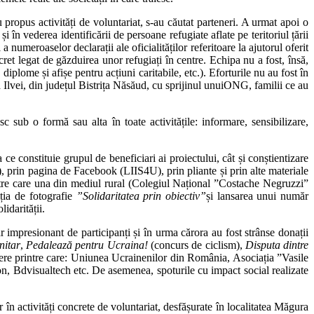
u propus activități de voluntariat, s-au căutat parteneri. A urmat apoi o
în vederea identificării de persoane refugiate aflate pe teritoriul țării
a numeroaselor declarații ale oficialităților referitoare la ajutorul oferit
ret legat de găzduirea unor refugiați în centre. Echipa nu a fost, însă,
plome și afișe pentru acțiuni caritabile, etc.). Eforturile nu au fost în
 Ilvei, din județul Bistrița Năsăud, cu sprijinul unuiONG, familii ce au
esc sub o formă sau alta în toate activitățile: informare, sensibilizare,
ce constituie grupul de beneficiari ai proiectului, cât și conștientizare
), prin pagina de Facebook (LIIS4U), prin pliante și prin alte materiale
dintre care una din mediul rural (Colegiul Național ”Costache Negruzzi”
ția de fotografie
”Solidaritatea prin obiectiv”
și lansarea unui număr
lidarității.
r impresionant de participanți și în urma cărora au fost strânse donații
nitar
,
Pedalează pentru Ucraina!
(concurs de ciclism),
Disputa dintre
tenere printre care: Uniunea Ucrainenilor din România, Asociația ”Vasile
 Bdvisualtech etc. De asemenea, spoturile cu impact social realizate
r în activități concrete de voluntariat, desfășurate în localitatea Măgura