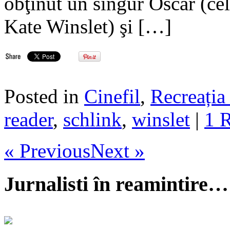
obţinut un singur Oscar (ce
Kate Winslet) şi […]
Posted in
Cinefil
,
Recreația 
reader
,
schlink
,
winslet
|
1 
« Previous
Next »
Jurnalisti în reamintire…