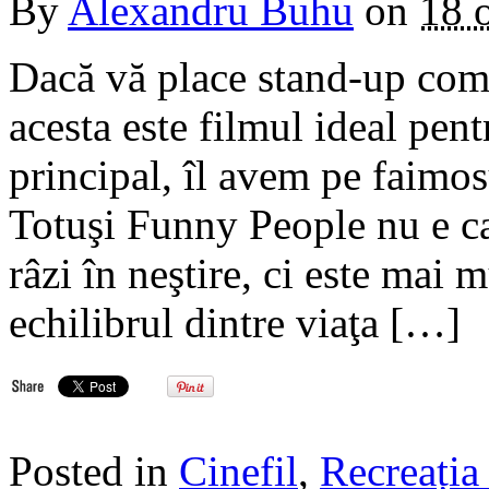
By
Alexandru Buhu
on
18 
Dacă vă place stand-up com
acesta este filmul ideal pent
principal, îl avem pe faim
Totuşi Funny People nu e ca 
râzi în neştire, ci este mai 
echilibrul dintre viaţa […]
Posted in
Cinefil
,
Recreația 