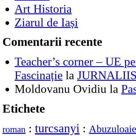
Art Historia
Ziarul de Iași
Comentarii recente
Teacher’s corner – UE pe 
Fascinație
la
JURNALII
Moldovanu Ovidiu
la
Pa
Etichete
turcsanyi
:
:
Abuzuloai
roman