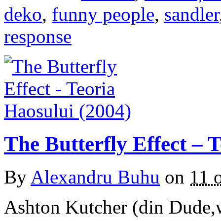
deko
,
funny people
,
sandler
response
The Butterfly Effect – 
By
Alexandru Buhu
on
11 
Ashton Kutcher (din Dude,w