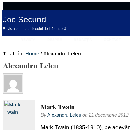
Joc Secund
Revista on-line a Liceului de Informatică
REVISTA
DESPRE
REDACȚIA
CONTACT
Te afli în:
Home
/
Alexandru Leleu
Alexandru Leleu
Mark Twain
By
Alexandru Leleu
on
21 decembrie 2012
Mark Twain (1835-1910), pe adevă