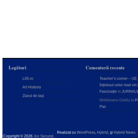
Legături
Comentarii recente
LIIS.ro
Teacher’s corner – UE
înțelesul celor mari ori 
Art Historia
Fascinație
la
JURNALI
Ziarul de Iași
Moldovanu Ovidiu
la
P
Pas
Realizat cu
WordPress
,
Hybrid
, şi
Hybrid News
.
Copyright © 2026
Joc Secund
.