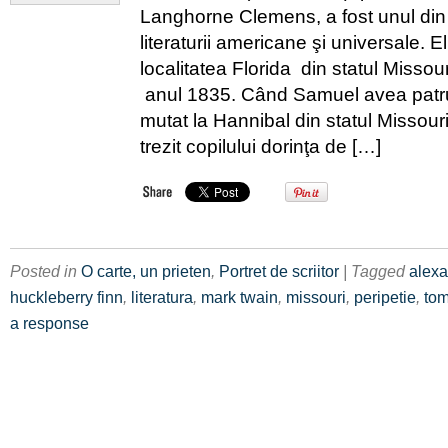
Langhorne Clemens, a fost unul din ma
literaturii americane şi universale. E
localitatea Florida din statul Missou
anul 1835. Când Samuel avea patru 
mutat la Hannibal din statul Missouri
trezit copilului dorinţa de […]
Posted in
O carte, un prieten
,
Portret de scriitor
| Tagged
alexa
huckleberry finn
,
literatura
,
mark twain
,
missouri
,
peripetie
,
to
a response