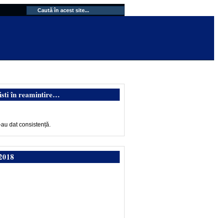
isti în reamintire…
-au dat consistență.
2018