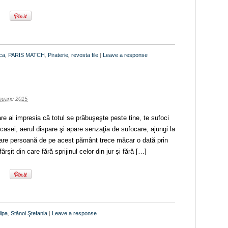
ica
,
PARIS MATCH
,
Piraterie
,
revosta file
|
Leave a response
nuarie 2015
e ai impresia că totul se prăbuşeşte peste tine, te sufoci
e casei, aerul dispare şi apare senzaţia de sufocare, ajungi la
ecare persoană de pe acest pământ trece măcar o dată prin
rşit din care fără sprijinul celor din jur şi fără […]
lipa
,
Stănoi Ştefania
|
Leave a response