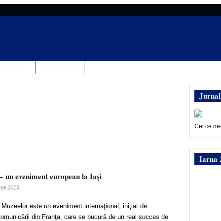
EDACȚIA
CONTACT
Jurnal
Cei ce ne
Iarna 
 un eveniment european la Iași
mai 2015
uzeelor este un eveniment internaţional, iniţiat de
 Comunicării din Franţa, care se bucură de un real succes de