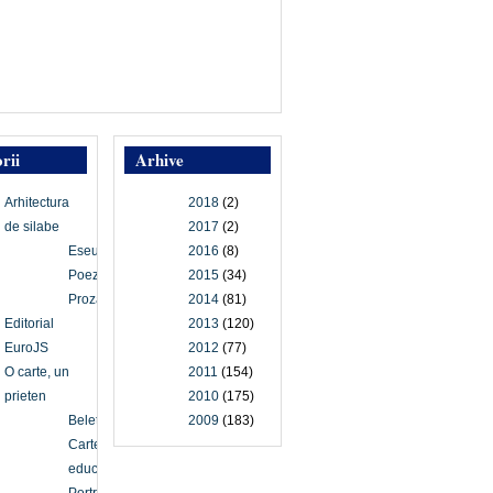
rii
Arhive
Arhitectura
2018
(2)
de silabe
2017
(2)
Eseu
2016
(8)
Poezie
2015
(34)
Proză
2014
(81)
Editorial
2013
(120)
EuroJS
2012
(77)
O carte, un
2011
(154)
prieten
2010
(175)
Beletristică
2009
(183)
Carte
educațională