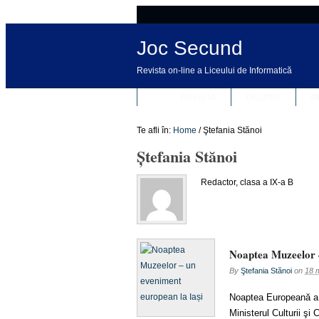
Joc Secund
Revista on-line a Liceului de Informatică
REVISTA
DESPRE
R
Te afli în:
Home
/
Ştefania Stănoi
Ştefania Stănoi
Redactor, clasa a IX-a B
Noaptea Muzeelor –
By
Ştefania Stănoi
on
18 
Noaptea Europeană a M
Ministerul Culturii şi