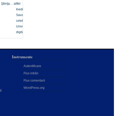
Ştiinţa… altfel
Inedit
Savanți
celebri
Univers
digital
Instrumente
Autentificare
Flux intrări
Flux comentarii
WordPress.org
il