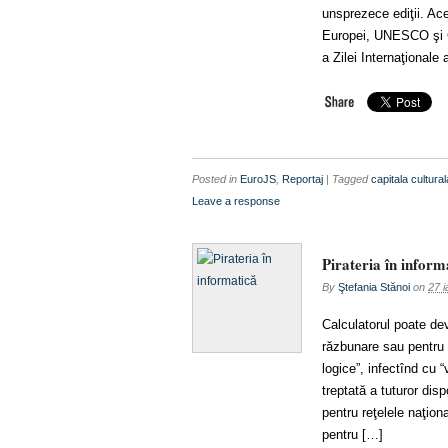
unsprezece ediţii. Ace
Europei, UNESCO şi Co
a Zilei Internaţionale
Posted in
EuroJS
,
Reportaj
| Tagged
capitala cultur
Leave a response
Pirateria în inform
By
Ştefania Stănoi
on
27 i
Calculatorul poate deve
răzbunare sau pentru
logice”, infectînd cu 
treptată a tuturor disp
pentru reţelele naţion
pentru […]