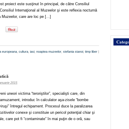
st proiect este susţinut în principal, de către Consiliul
nsiliul Internaţional al Muzeelor şi este reflexia nocturnă
 a Muzeelor, care are loc pe […]
Catego
ala europeana
,
cultura
,
iasi
,
noaptea muzeelor
,
stefania stanoi
,
timp liber
|
atică
anuarie 2015
ni uneori victima “teroriştilor”, specialişti care, din
 amuzament, introduc în calculator aşa-zisele “bombe
“viruşi” întregul echipament. Procesul duce la paralizarea
ozitivelor conexe şi constituie un pericol potenţial chiar şi
ale, care pot fi “contaminate” în mai puţin de o oră, sau