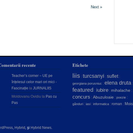
Next »
Comentarii recente
Etichete
liis
turcsanyi
Teacher’s corner – UE pe
suflet
:
:
:
înțelesul celor mari ori mici -
elena druta
:
:
georgiana porusniuc
Fascinație
la
JURNALIIS
featured
iubire
mihalache
:
:
:
concurs
Moldovanu Ovidiu
la
Pas cu
Abuzuloaie
:
:
:
poezie
Pas
Mois
:
:
:
roman
:
gânduri
iasi
informatica
rdPress
,
Hybrid
, şi
Hybrid News
.