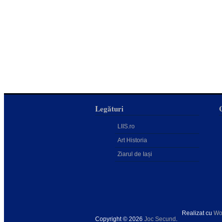
Legături
LIIS.ro
Art Historia
Ziarul de Iași
Realizat cu
Wo
Copyright © 2026
Joc Secund
.