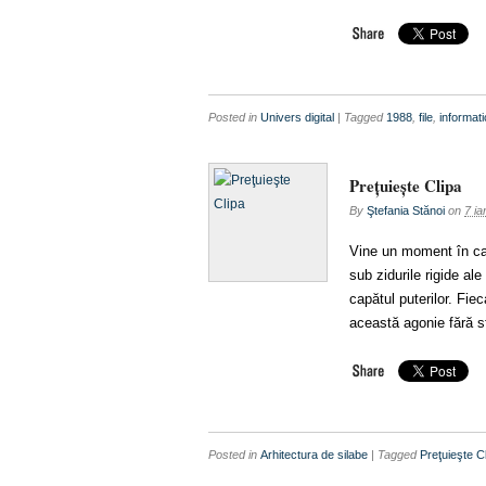
Posted in
Univers digital
| Tagged
1988
,
file
,
informat
Preţuieşte Clipa
By
Ştefania Stănoi
on
7 ia
Vine un moment în car
sub zidurile rigide al
capătul puterilor. Fi
această agonie fără sfâ
Posted in
Arhitectura de silabe
| Tagged
Preţuieşte C