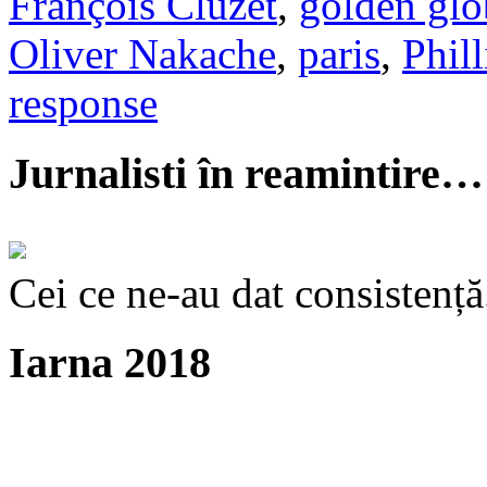
François Cluzet
,
golden glo
Oliver Nakache
,
paris
,
Phil
response
Jurnalisti în reamintire…
Cei ce ne-au dat consistență
Iarna 2018