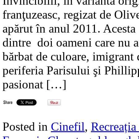
Invincibilii, în varianta ori
franţuzeasc, regizat de Oli
apărut în anul 2011. Acesta 
dintre doi oameni care nu a
bărbat de culoare, imigrant d
periferia Parisului şi Philli
pasionat […]
Posted in
Cinefil
,
Recreația 