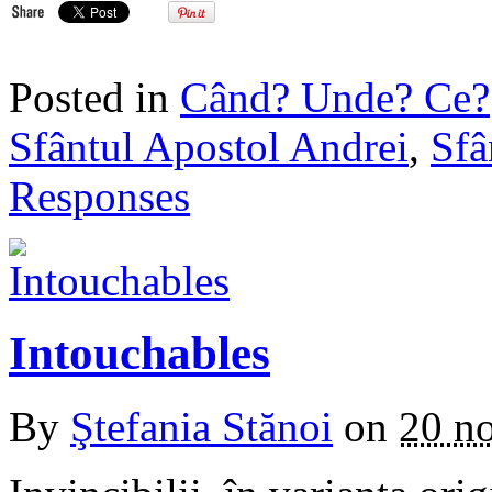
Posted in
Când? Unde? Ce?
Sfântul Apostol Andrei
,
Sfâ
Responses
Intouchables
By
Ştefania Stănoi
on
20 n