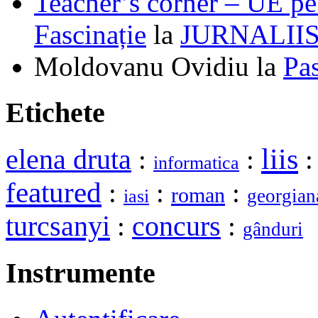
Teacher’s corner – UE pe 
Fascinație
la
JURNALII
Moldovanu Ovidiu
la
Pa
Etichete
liis
elena druta
:
:
informatica
featured
:
:
:
roman
georgian
iasi
turcsanyi
:
concurs
:
gânduri
Instrumente