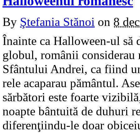
Halloweenul românesc
By
Ştefania Stănoi
on
8 de
Înainte ca Halloween-ul să 
globul, românii considerau 
Sfântului Andrei, ca fiind un
rele acaparau pământul. As
sărbători este foarte vizibi
noapte bântuită de duhuri r
diferenţiindu-le doar obice