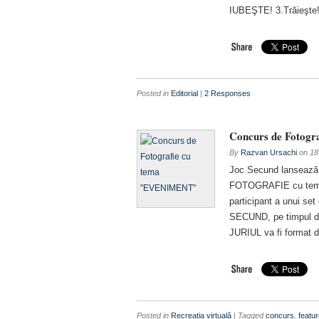
IUBEŞTE! 3.Trăieşte!
Posted in
Editorial
|
2 Responses
Concurs de Fotog
By
Razvan Ursachi
on
18
Joc Secund lansează
FOTOGRAFIE cu tema 
participant a unui set 
SECUND, pe timpul deru
JURIUL va fi format d
Posted in
Recreația virtuală
| Tagged
concurs
,
featu