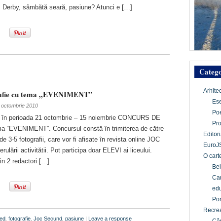
 Derby, sâmbătă seară, pasiune? Atunci e […]
Catego
Arhite
rafie cu tema „EVENIMENT”
Es
 octombrie 2010
Po
 în perioada 21 octombrie – 15 noiembrie CONCURS DE
Pr
“EVENIMENT”. Concursul constă în trimiterea de către
Editori
de 3-5 fotografii, care vor fi afisate în revista online JOC
EuroJ
lării activitătii. Pot participa doar ELEVI ai liceului.
O cart
in 2 redactori […]
Bel
Car
edu
Por
Recrea
red
,
fotografie
,
Joc Secund
,
pasiune
|
Leave a response