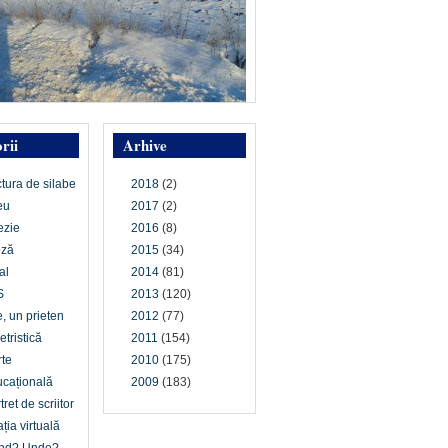
rii
Arhive
ctura de silabe
2018
(2)
eu
2017
(2)
ezie
2016
(8)
oză
2015
(34)
al
2014
(81)
S
2013
(120)
e, un prieten
2012
(77)
etristică
2011
(154)
te
2010
(175)
cațională
2009
(183)
tret de scriitor
ția virtuală