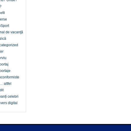
nd? Unde?
?
efil
erse
oSport
nal de vacanţă
zică
categorized
er
erviu
ortaj
ortaje
conformiste
… altfel
dit
anți celebri
vers digital