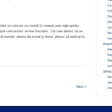
Câ
Ce
Cin
Div
Inf
âni un concurs ce constă în crearea unei sigle pentru
Jur
Tipul concursului: on-line Înscriere: Cei care doresc să se
Mu
nă numele, adresa de e-mail şi textul „doresc să particip la
Un
Report
Int
Rep
Rep
non
Ştiinţa
Ine
Sav
Next »
Uni