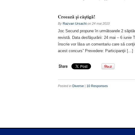
Creează şi câştigă!
By
Razvan Ursachi
on
24 mai 2010
Joc Secund propune în următoarele 2 săptăm
revistă. Data desfăşurării: 24 mai – 6 iunie 
înscrie vor lăsa un comentariu care să conţi
acest concurs” Prevedere: Participanţii […]
Posted in
Diverse
|
10 Responses