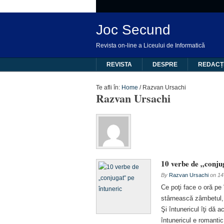
Joc Secund
Revista on-line a Liceului de Informatică
REVISTA
DESPRE
REDACȚ
Te afli în:
Home
/
Razvan Ursachi
Razvan Ursachi
10 verbe de „conju
By
Razvan Ursachi
on
14
Ce poţi face o oră pe 
stârnească zâmbetul,
Şi întunericul îţi dă
întunericul e romanti