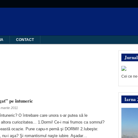
IA
CONTACT
Jurnal
Cei ce ne
Iarna 
gat” pe întuneric
 martie 2011
întuneric? O întrebare care unora s-ar putea să le
 altora curiozitatea… 1.Dormi! Ce-i mai frumos ca somnul?
 această ocazie. Pune capu-n pernă şi DORMI! 2.Iubeşte:
c, nu-i aşa? Şi romantismul naşte iubire. Aşadar…