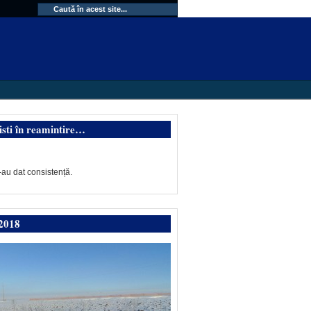
isti în reamintire…
-au dat consistență.
2018