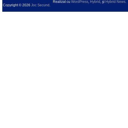
Realizat cu
WordPress
,
Hybrid
, şi
Hybrid News
.
Copyright © 2026
Joc Secund
.