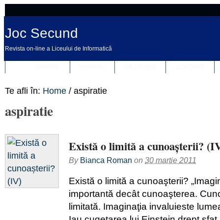
Joc Secund
Revista on-line a Liceului de Informatică
REVISTA
DESPRE
REDACȚIA
CONTACT
Te afli în:
Home
/
aspiratie
aspiratie
Există o limită a cunoașterii? (I
By
Bianca Roman
on
30 martie 2011
Există o limită a cunoaşterii? „Imagi
importantă decât cunoaşterea. Cun
limitată. Imaginaţia invaluieste lumea
Iau cugetarea lui Einstein drept sfat,