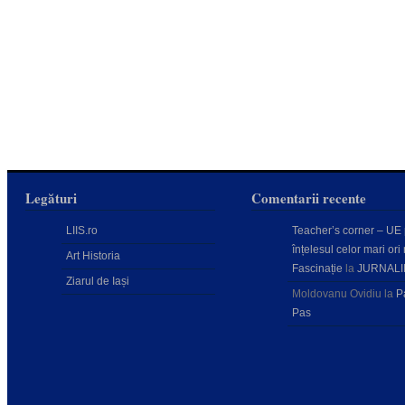
Legături
Comentarii recente
LIIS.ro
Teacher’s corner – UE
înțelesul celor mari ori 
Art Historia
Fascinație
la
JURNALI
Ziarul de Iași
Moldovanu Ovidiu
la
P
Pas