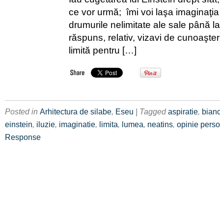
ce vor urmă; îmi voi laşa imaginaţi
drumurile nelimitate ale sale până l
răspuns, relativ, vizavi de cunoaşte
limită pentru […]
Posted in
Arhitectura de silabe
,
Eseu
| Tagged
aspiratie
,
bian
einstein
,
iluzie
,
imaginatie
,
limita
,
lumea
,
neatins
,
opinie pers
Response