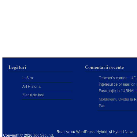
Legături
Comentarii recente
LIIS.ro
Teacher’s corner – UE
înțelesul celor mari ori 
Art Historia
Fascinație
la
JURNALI
Ziarul de Iași
Moldovanu Ovidiu
la
P
Pas
Realizat cu
WordPress
,
Hybrid
, şi
Hybrid News
.
Copyright © 2026
Joc Secund
.