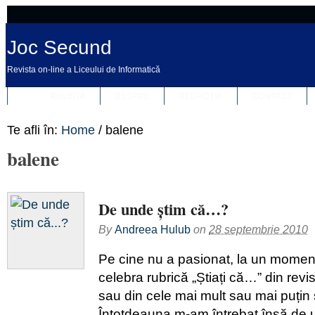
Joc Secund
Revista on-line a Liceului de Informatică
REVISTA
DESPRE
REDACȚIA
CONTACT
Te afli în:
Home
/
balene
balene
De unde știm că…?
By
Andreea Hulub
on
28 septembrie 2010
Pe cine nu a pasionat, la un moment d
celebra rubrică „Știați că…” din revis
sau din cele mai mult sau mai puțin ș
Întotdeauna m-am întrebat însă de 