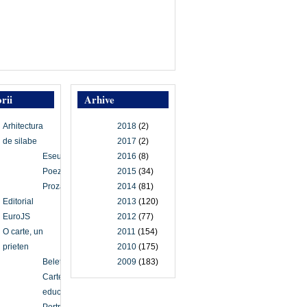
rii
Arhive
Arhitectura
2018
(2)
de silabe
2017
(2)
Eseu
2016
(8)
Poezie
2015
(34)
Proză
2014
(81)
Editorial
2013
(120)
EuroJS
2012
(77)
O carte, un
2011
(154)
prieten
2010
(175)
Beletristică
2009
(183)
Carte
educațională