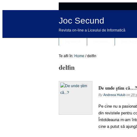
Joc Secund
Revista on-line a Liceului de Informatică
REVISTA
DESPRE
REDACȚ
Te afli în:
Home
/
delfin
delfin
De unde știm că…
By
Andreea Hulub
on
28 
Pe cine nu a pasionat,
din revistele pentru c
Întotdeauna m-am între
cine a putut să ajungă