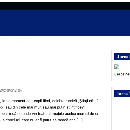
IA
CONTACT
Jurnal
Cei ce ne
?
septembrie 2010
Iarna 
 la un moment dat, copil fiind, celebra rubrică „Știați că…”
opii sau din cele mai mult sau mai puțin științifice?
bat însă de unde vin toate afirmațiile acelea incredibile și
 la concluzii care nu ar fi putut să treacă prin […]