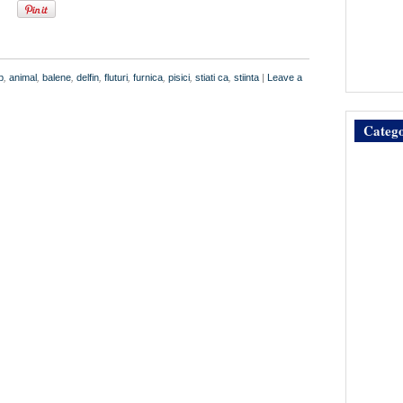
b
,
animal
,
balene
,
delfin
,
fluturi
,
furnica
,
pisici
,
stiati ca
,
stiinta
|
Leave a
Catego