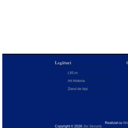
Legături
LIIS.ro
Art Historia
Ziarul de Iași
Realizat cu
Wo
Copyright © 2026
Joc Secund
.