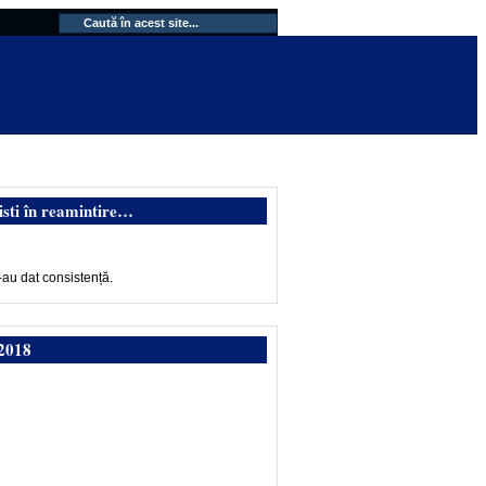
isti în reamintire…
-au dat consistență.
2018