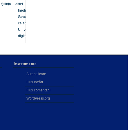
Ştiinţa… altfel
Inedit
Savanți
celebri
Univers
digital
Instrumente
Autentificare
:
Flux intrări
Flux comentarii
WordPress.org