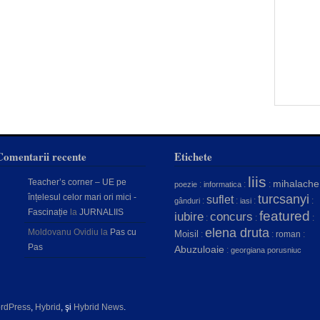
Comentarii recente
Etichete
liis
Teacher’s corner – UE pe
mihalache
:
:
:
poezie
informatica
înțelesul celor mari ori mici -
turcsanyi
suflet
:
:
:
:
gânduri
iasi
Fascinație
la
JURNALIIS
featured
concurs
iubire
:
:
:
elena druta
Moldovanu Ovidiu
la
Pas cu
Moisil
:
:
roman
:
Pas
Abuzuloaie
:
georgiana porusniuc
rdPress
,
Hybrid
, şi
Hybrid News
.