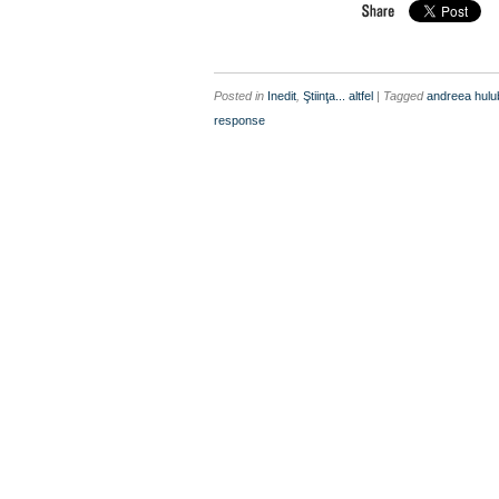
Posted in
Inedit
,
Ştiinţa... altfel
| Tagged
andreea hulu
response