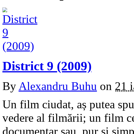
District 9 (2009)
By
Alexandru Buhu
on
21 
Un film ciudat, aș putea spu
vedere al filmării; un film c
documentar sau, pur și simp