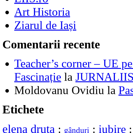
Art Historia
Ziarul de Iași
Comentarii recente
Teacher’s corner – UE pe 
Fascinație
la
JURNALII
Moldovanu Ovidiu
la
Pa
Etichete
elena druta
:
:
iubire
gânduri