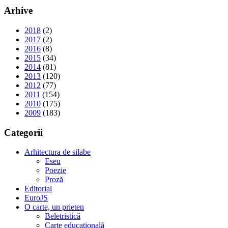
Arhive
2018
(2)
2017
(2)
2016
(8)
2015
(34)
2014
(81)
2013
(120)
2012
(77)
2011
(154)
2010
(175)
2009
(183)
Categorii
Arhitectura de silabe
Eseu
Poezie
Proză
Editorial
EuroJS
O carte, un prieten
Beletristică
Carte educațională