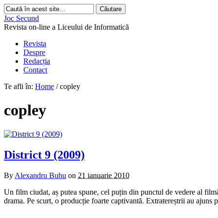
Joc Secund
Revista on-line a Liceului de Informatică
Revista
Despre
Redacția
Contact
Te afli în:
Home
/
copley
copley
District 9 (2009)
By
Alexandru Buhu
on
21 ianuarie 2010
Un film ciudat, aș putea spune, cel puțin din punctul de vedere al filmă
drama. Pe scurt, o producție foarte captivantă. Extratereștrii au ajuns 