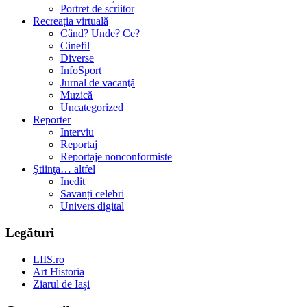
Portret de scriitor
Recreația virtuală
Când? Unde? Ce?
Cinefil
Diverse
InfoSport
Jurnal de vacanţă
Muzică
Uncategorized
Reporter
Interviu
Reportaj
Reportaje nonconformiste
Ştiinţa… altfel
Inedit
Savanți celebri
Univers digital
Legături
LIIS.ro
Art Historia
Ziarul de Iași