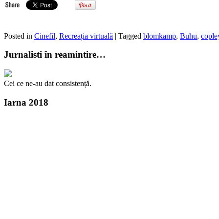
Posted in
Cinefil
,
Recreația virtuală
| Tagged
blomkamp
,
Buhu
,
cople
Jurnalisti în reamintire…
Cei ce ne-au dat consistență.
Iarna 2018